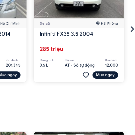
Hồ Chí Minh
Xe cũ
Hải Phòng
2014
Infiniti FX35 3.5 2004
285 triệu
Km đã đi
Dung tích
Hộp số
Km đã đi
201,345
3.5 L
AT - Số tự động
12,000
Mua ngay
Mua ngay