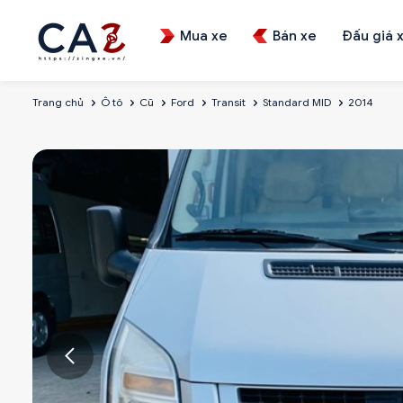
Mua xe
Bán xe
Đấu giá 
Trang chủ
Ô tô
Cũ
Ford
Transit
Standard MID
2014