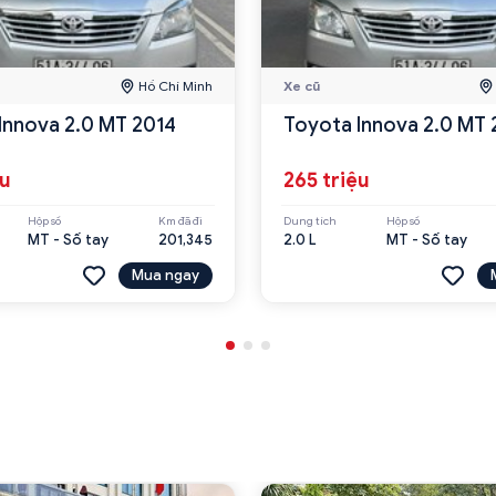
Hồ Chí Minh
Xe cũ
Innova 2.0 MT 2014
Toyota Innova 2.0 MT 
ệu
265 triệu
Hộp số
Km đã đi
Dung tích
Hộp số
MT - Số tay
201,345
2.0 L
MT - Số tay
Mua ngay