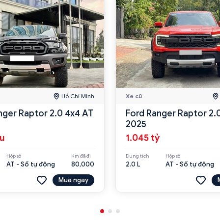
Hồ Chí Minh
Xe cũ
nger Raptor 2.0 4x4 AT
Ford Ranger Raptor 2.
2025
ệu
1.045 tỷ
Hộp số
Km đã đi
Dung tích
Hộp số
AT - Số tự động
80,000
2.0 L
AT - Số tự động
Mua ngay