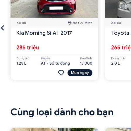
Xe cũ
Hồ Chí Minh
Xe cũ
Kia Morning Si AT 2017
Toyota 
285 triệu
265 tri
Dung tích
Hộp số
Km đã đi
Dung tích
1.25 L
AT - Số tự động
13,000
2.0 L
Mua ngay
Cùng loại dành cho bạn