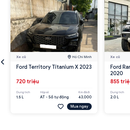
Xe cũ
Hồ Chí Minh
Xe cũ
Ford Territory Titanium X 2023
Ford Ra
2020
720 triệu
855 tri
Dung tích
Hộp số
Km đã đi
Dung tích
1.5 L
AT - Số tự động
43,000
2.0 L
Mua ngay