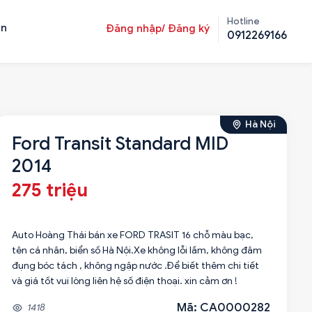
Hotline
ản
Đăng nhập/ Đăng ký
0912269166
Hà Nội
Ford Transit Standard MID
2014
275 triệu
Auto Hoàng Thái bán xe FORD TRASIT 16 chỗ màu bạc,
tên cá nhân, biển số Hà Nội.Xe không lỗi lầm, không đâm
đụng bóc tách , không ngập nước .Để biết thêm chi tiết
và giá tốt vui lòng liên hệ số điện thoại. xin cảm ơn !
Mã: CA0000282
1418