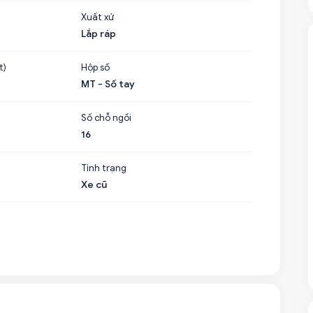
Xuất xứ
Lắp ráp
t)
Hộp số
MT - Số tay
Số chỗ ngồi
16
Tình trạng
Xe cũ