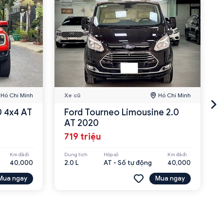
Hồ Chí Minh
Xe cũ
Hồ Chí Minh
0 4x4 AT
Ford Tourneo Limousine 2.0
AT 2020
719 triệu
Km đã đi
Dung tích
Hộp số
Km đã đi
40,000
2.0 L
AT - Số tự động
40,000
Mua ngay
Mua ngay