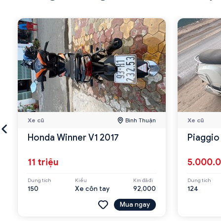
Xe cũ
Bình Thuận
Xe cũ
Honda Winner V1 2017
Piaggio
11 triệu
5.000.
Dung tích
Kiểu
Km đã đi
Dung tích
150
Xe côn tay
92,000
124
Mua ngay