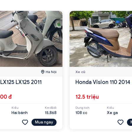
Hà Nội
Xe cũ
 LX125 LX125 2011
Honda Vision 110 2014
000 đ
12.5 triệu
Kiểu
Km đã đi
Dung tích
Kiểu
Hai bánh
15,868
108 cc
Xe ga
Mua ngay