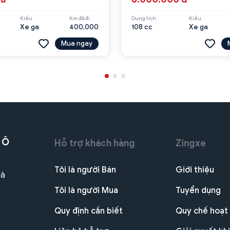
Kiểu
Km đã đi
Dung tích
Kiểu
Xe ga
400,000
108 cc
Xe ga
Mua ngay
 Ô
Hỗ trợ khách hàng
Zingxe
Tôi là người Bán
Giới thiệu
Hà
Tôi là người Mua
Tuyển dụng
Quy định cần biết
Quy chế hoạt