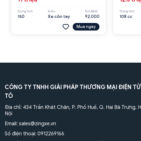
Dung tích
Kiểu
Km đã đi
Dung tích
150
Xe côn tay
92,000
108 cc
Mua ngay
CÔNG TY TNHH GIẢI PHÁP THƯƠNG MẠI ĐIỆN TỬ
TÔ
Địa chỉ: 434 Trần Khát Chân, P. Phố Huế, Q. Hai Bà Trưng, 
Nội
Email:
sales@zingxe.vn
Số điện thoại:
0912269166