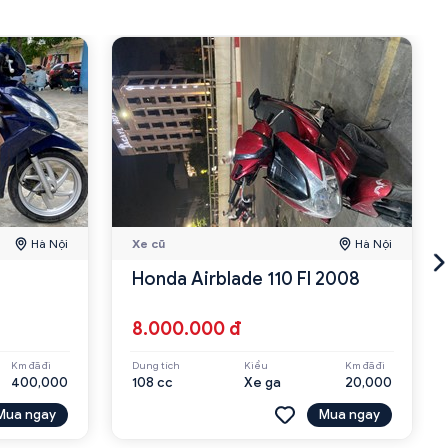
Hà Nội
Xe cũ
Hà Nội
Honda Airblade 110 FI 2008
8.000.000 đ
Km đã đi
Dung tích
Kiểu
Km đã đi
400,000
108 cc
Xe ga
20,000
Mua ngay
Mua ngay