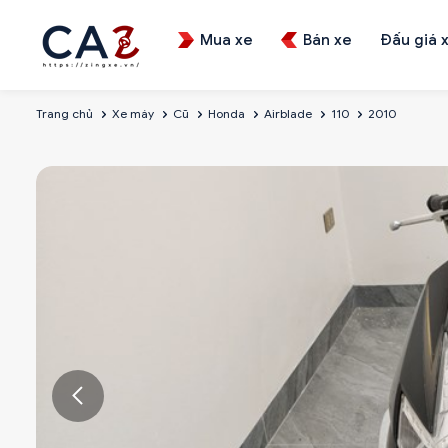
Mua xe
Bán xe
Đấu giá 
Trang chủ
Xe máy
Cũ
Honda
Airblade
110
2010