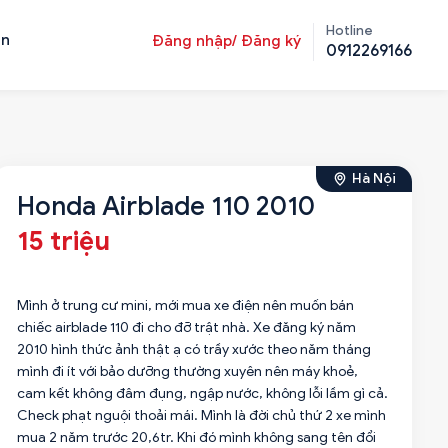
Hotline
ản
Đăng nhập/ Đăng ký
0912269166
Hà Nội
Honda Airblade 110 2010
15 triệu
Mình ở trung cư mini, mới mua xe điện nên muốn bán
chiếc airblade 110 đi cho đỡ trật nhà. Xe đăng ký năm
2010 hình thức ảnh thật ạ có trầy xước theo năm tháng
mình đi ít với bảo dưỡng thường xuyên nên máy khoẻ,
cam kết không đâm đụng, ngập nước, không lỗi lầm gì cả.
Check phạt nguội thoải mái. Mình là đời chủ thứ 2 xe mình
mua 2 năm trước 20,6tr. Khi đó mình không sang tên đổi