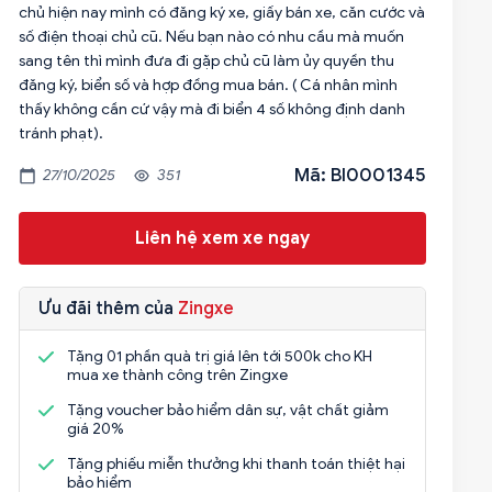
chủ hiện nay mình có đăng ký xe, giấy bán xe, căn cước và
số điện thoại chủ cũ. Nếu bạn nào có nhu cầu mà muốn
sang tên thì mình đưa đi gặp chủ cũ làm ủy quyền thu
đăng ký, biển số và hợp đồng mua bán. ( Cá nhân mình
thấy không cần cứ vậy mà đi biển 4 số không định danh
tránh phạt).
Mã: BI0001345
27/10/2025
351
Liên hệ xem xe ngay
Ưu đãi thêm của
Zingxe
Tặng 01 phần quà trị giá lên tới 500k cho KH
mua xe thành công trên Zingxe
Tặng voucher bảo hiểm dân sự, vật chất giảm
giá 20%
Tặng phiếu miễn thưởng khi thanh toán thiệt hại
bảo hiểm