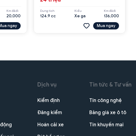
Km đã đi
Dung tích
Kiểu
Km đã đi
20,000
124.9 cc
Xe ga
136,000
Mua ngay
Mua ngay
Dịch vụ
Tin tức & Tư vấn
Kiểm định
Tin công nghệ
Đăng kiểm
Bảng giá xe ô tô
 động
Hoán cải xe
Tin khuyến mại