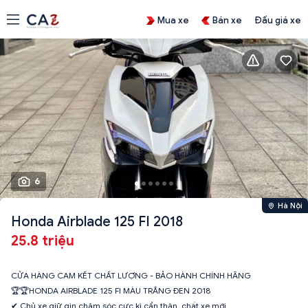
Mua xe
Bán xe
Đấu giá xe
6
Hà Nội
Honda Airblade 125 FI 2018
25.8 triệu
CỬA HÀNG CAM KẾT CHẤT LƯỢNG - BẢO HÀNH CHÍNH HÃNG
🏆🏆HONDA AIRBLADE 125 FI MÀU TRẮNG ĐEN 2018
✔ Chủ xe giữ gìn chăm sóc cực kì cẩn thận, chất xe mới