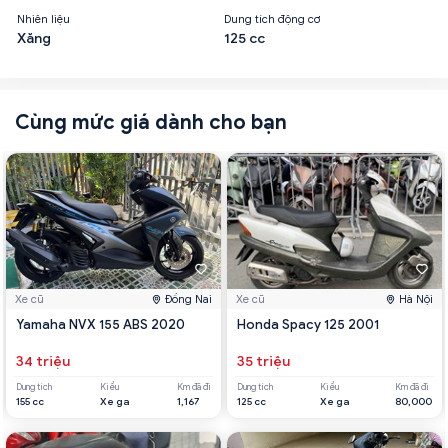
Nhiên liệu
Dung tích động cơ
Xăng
125 cc
Cùng mức giá dành cho bạn
Xe cũ
Đồng Nai
Xe cũ
Hà Nội
Yamaha NVX 155 ABS 2020
Honda Spacy 125 2001
34 triệu
35 triệu
Dung tích
Kiểu
Km đã đi
Dung tích
Kiểu
Km đã đi
155 cc
Xe ga
1,167
125 cc
Xe ga
80,000