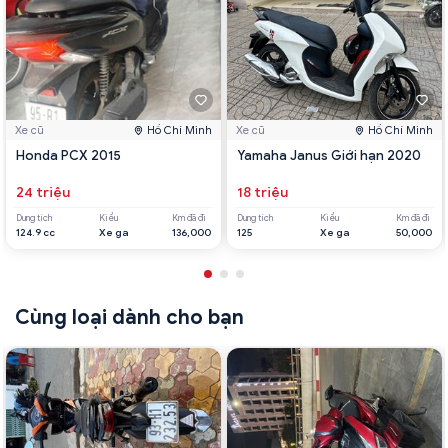
Xe cũ
Hồ Chí Minh
Xe cũ
Hồ Chí Minh
Honda PCX 2015
Yamaha Janus Giới hạn 2020
24 triệu
18 triệu
Dung tích
Kiểu
Km đã đi
Dung tích
Kiểu
Km đã đi
124.9 cc
Xe ga
136,000
125
Xe ga
50,000
Cùng loại dành cho bạn