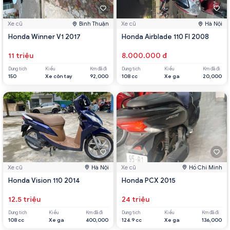
Xe cũ
Bình Thuận
Xe cũ
Hà Nội
Honda Winner V1 2017
Honda Airblade 110 FI 2008
11 triệu
8.000.000 đ
Dung tích
Kiểu
Km đã đi
Dung tích
Kiểu
Km đã đi
150
Xe côn tay
92,000
108 cc
Xe ga
20,000
Xe cũ
Hà Nội
Xe cũ
Hồ Chí Minh
Honda Vision 110 2014
Honda PCX 2015
12.5 triệu
24 triệu
Dung tích
Kiểu
Km đã đi
Dung tích
Kiểu
Km đã đi
108 cc
Xe ga
400,000
124.9 cc
Xe ga
136,000