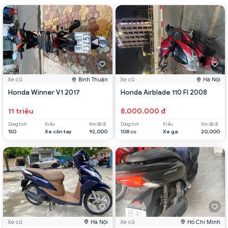
Xe cũ
Bình Thuận
Xe cũ
Hà Nội
Honda Winner V1 2017
Honda Airblade 110 FI 2008
11 triệu
8.000.000 đ
Dung tích
Kiểu
Km đã đi
Dung tích
Kiểu
Km đã đi
150
Xe côn tay
92,000
108 cc
Xe ga
20,000
Xe cũ
Hà Nội
Xe cũ
Hồ Chí Minh