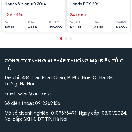
Honda Vision 110 2014
Honda PCX 2015
12.5 triệu
24 triệu
Dung tích
Kiểu
Km đã đi
Dung tích
Kiểu
Km đã đi
108 cc
Xe ga
400,000
124.9 cc
Xe ga
136,000
CÔNG TY TNHH GIẢI PHÁP THƯƠNG MẠI ĐIỆN TỬ Ô
TÔ
Địa chỉ: 434 Trần Khát Chân, P. Phố Huế, Q. Hai Bà
Trưng, Hà Nội
Email:
sales@zingxe.vn
Số điện thoại:
0912269166
Mã số doanh nghiệp: 0109676491. Ngày cấp: 08/01/2024.
Nơi cấp: SKH & ĐT TP. Hà Nội