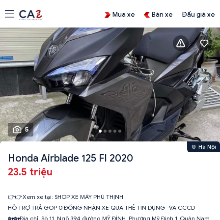
Mua xe
Bán xe
Đấu giá xe
5
Hà Nội
Honda Airblade 125 FI 2020
23.5 triệu
👉👉Xem xe tại: SHOP XE MÁY PHÚ THỊNH
HỖ TRỢ TRẢ GÓP 0 ĐỒNG NHẬN XE QUA THẺ TÍN DỤNG -VÀ CCCD
🏡🏡Địa chỉ: Số 11_Ngõ 394 đường MỸ ĐÌNH_Phường Mỹ Đình 1_Quận Nam