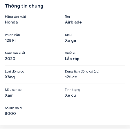
Thông tin chung
Hãng sản xuất
Tên
Honda
Airblade
Phiên bản
Kiểu
125 FI
Xe ga
Năm sản xuất
Xuất xứ
2020
Lắp ráp
Loại động cơ
Dung tích động cơ (cc)
Xăng
125 cc
Màu sơn xe
Tình trạng
Xám
Xe cũ
Số km đã đi
5000