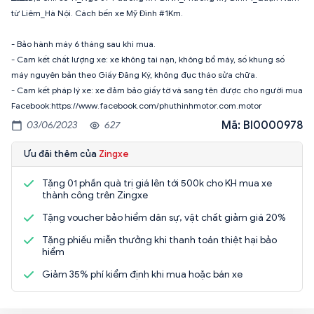
từ Liêm_Hà Nội. Cách bến xe Mỹ Đình #1Km.
- Bảo hành máy 6 tháng sau khi mua.
- Cam kết chất lượng xe: xe không tai nạn, không bổ máy, số khung số
máy nguyên bản theo Giấy Đăng Ký, không đục tháo sửa chữa.
- Cam kết pháp lý xe: xe đảm bảo giấy tờ và sang tên được cho người mua
Facebook:https://www.facebook.com/phuthinhmotor.com.motor
Mã: BI0000978
03/06/2023
627
Ưu đãi thêm của
Zingxe
Tặng 01 phần quà trị giá lên tới 500k cho KH mua xe
thành công trên Zingxe
Tặng voucher bảo hiểm dân sự, vật chất giảm giá 20%
Tặng phiếu miễn thưởng khi thanh toán thiệt hại bảo
hiểm
Giảm 35% phí kiểm định khi mua hoặc bán xe