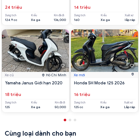
24 triệu
14 triệu
Dung tích
Kiểu
Km đã đi
Dung tích
Kiểu
Xuất xứ
124.9 cc
Xe ga
136,000
160
Xe ga
lắp ráp
Xe cũ
Hồ Chí Minh
Xe mới
Yamaha Janus Giới hạn 2020
Honda SH Mode 125 2026
18 triệu
16 triệu
Dung tích
Kiểu
Km đã đi
Dung tích
Kiểu
Xuất xứ
125
Xe ga
50,000
125 cc
Xe ga
Lắp ráp
Cùng loại dành cho bạn