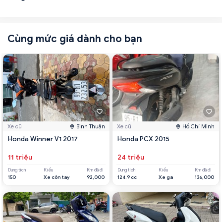
Cùng mức giá dành cho bạn
Xe cũ
Bình Thuận
Xe cũ
Hồ Chí Minh
Honda Winner V1 2017
Honda PCX 2015
11 triệu
24 triệu
Dung tích
Kiểu
Km đã đi
Dung tích
Kiểu
Km đã đi
150
Xe côn tay
92,000
124.9 cc
Xe ga
136,000