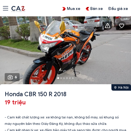
Mua xe
Bán xe
Đấu giá xe
6
Hà Nội
Honda CBR 150 R 2018
19 triệu
- Cam kết chất lượng xe: xe không tai nạn, không bổ máy, số khung số
máy nguyên bản theo Giấy Đăng Ký, không đục tháo sửa chữa.
- Cam kết pháp lý xe: xe đảm bảo giấy tờ và sang tên được cho người mua