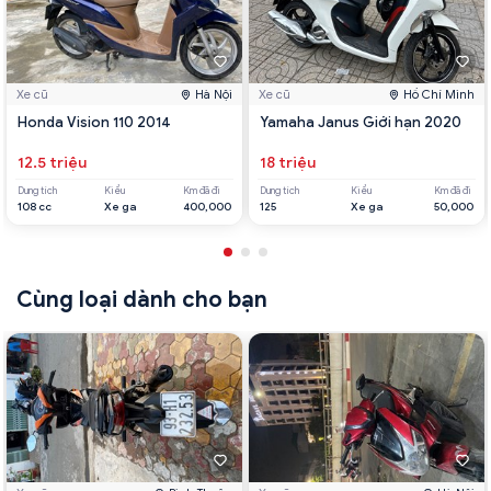
Xe cũ
Hà Nội
Xe cũ
Hồ Chí Minh
Honda Vision 110 2014
Yamaha Janus Giới hạn 2020
12.5 triệu
18 triệu
Dung tích
Kiểu
Km đã đi
Dung tích
Kiểu
Km đã đi
108 cc
Xe ga
400,000
125
Xe ga
50,000
Cùng loại dành cho bạn