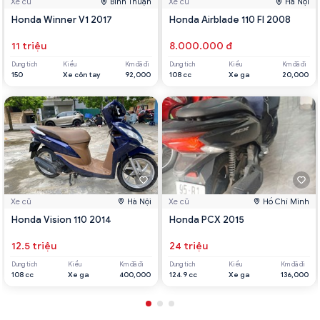
Xe cũ
Bình Thuận
Xe cũ
Hà Nội
Honda Winner V1 2017
Honda Airblade 110 FI 2008
11 triệu
8.000.000 đ
Dung tích
Kiểu
Km đã đi
Dung tích
Kiểu
Km đã đi
150
Xe côn tay
92,000
108 cc
Xe ga
20,000
Xe cũ
Hà Nội
Xe cũ
Hồ Chí Minh
Honda Vision 110 2014
Honda PCX 2015
12.5 triệu
24 triệu
Dung tích
Kiểu
Km đã đi
Dung tích
Kiểu
Km đã đi
108 cc
Xe ga
400,000
124.9 cc
Xe ga
136,000