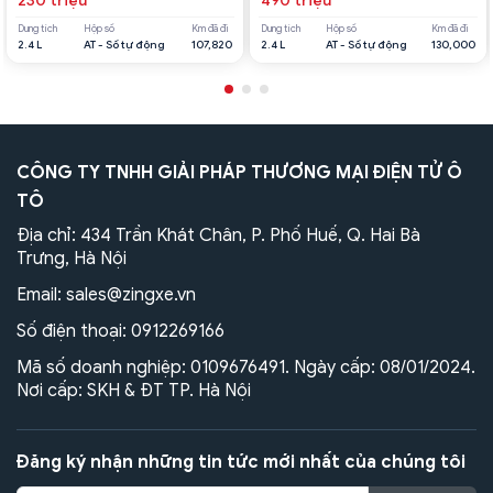
230 triệu
490 triệu
Dung tích
Hộp số
Km đã đi
Dung tích
Hộp số
Km đã đi
2.4 L
AT - Số tự động
107,820
2.4 L
AT - Số tự động
130,000
CÔNG TY TNHH GIẢI PHÁP THƯƠNG MẠI ĐIỆN TỬ Ô
TÔ
Địa chỉ: 434 Trần Khát Chân, P. Phố Huế, Q. Hai Bà
Trưng, Hà Nội
Email:
sales@zingxe.vn
Số điện thoại:
0912269166
Mã số doanh nghiệp: 0109676491. Ngày cấp: 08/01/2024.
Nơi cấp: SKH & ĐT TP. Hà Nội
Đăng ký nhận những tin tức mới nhất của chúng tôi