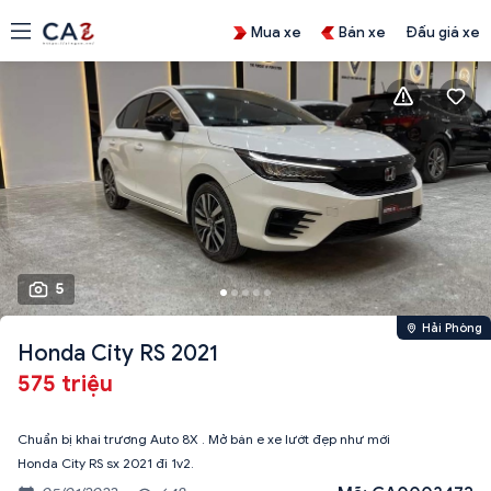
Mua xe
Bán xe
Đấu giá xe
5
Hải Phòng
Honda City RS 2021
575 triệu
Chuẩn bị khai trương Auto 8X . Mở bán e xe lướt đẹp như mới
Honda City RS sx 2021 đi 1v2.