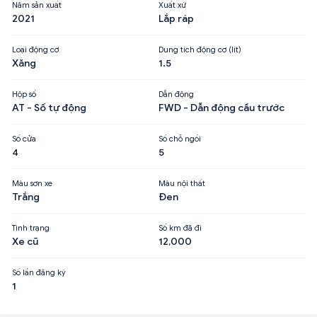
Năm sản xuất
Xuất xứ
2021
Lắp ráp
Loại động cơ
Dung tích động cơ (lít)
Xăng
1.5
Hộp số
Dẫn động
AT - Số tự động
FWD - Dẫn động cầu trước
Số cửa
Số chỗ ngồi
4
5
Màu sơn xe
Màu nội thất
Trắng
Đen
Tình trạng
Số km đã đi
Xe cũ
12,000
Số lần đăng ký
1