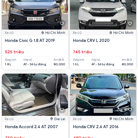
Xe cũ
Hồ Chí Minh
Xe cũ
Hồ Chí Minh
Honda Civic G 1.8 AT 2019
Honda CRV L 2020
525 triệu
745 triệu
Dung tích
Hộp số
Km đã đi
Dung tích
Hộp số
Km đã đi
1.8 L
AT - Số tự động
80,000
1.5 L
AT - Số tự động
80,000
Xe cũ
Gia Lai
Xe cũ
Hồ Chí Minh
Honda Accord 2.4 AT 2007
Honda CRV 2.4 AT 2016