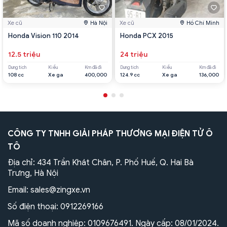
Xe cũ
Hà Nội
Xe cũ
Hồ Chí Minh
Honda Vision 110 2014
Honda PCX 2015
12.5 triệu
24 triệu
Dung tích
Kiểu
Km đã đi
Dung tích
Kiểu
Km đã đi
108 cc
Xe ga
400,000
124.9 cc
Xe ga
136,000
CÔNG TY TNHH GIẢI PHÁP THƯƠNG MẠI ĐIỆN TỬ Ô
TÔ
Địa chỉ: 434 Trần Khát Chân, P. Phố Huế, Q. Hai Bà
Trưng, Hà Nội
Email:
sales@zingxe.vn
Số điện thoại:
0912269166
Mã số doanh nghiệp: 0109676491. Ngày cấp: 08/01/2024.