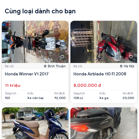
Cùng loại dành cho bạn
Xe cũ
Bình Thuận
Xe cũ
Hà Nội
Honda Winner V1 2017
Honda Airblade 110 FI 2008
11 triệu
8.000.000 đ
Dung tích
Kiểu
Km đã đi
Dung tích
Kiểu
Km đã đi
150
Xe côn tay
92,000
108 cc
Xe ga
20,000