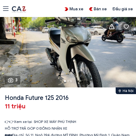
Mua xe
Bán xe
Đấu giá xe
3
Hà Nội
Honda Future 125 2016
11 triệu
👉👉Xem xe tại: SHOP XE MÁY PHÚ THỊNH
HỖ TRỢ TRẢ GÓP 0 ĐỒNG NHẬN XE
🏡🏡Địa chỉ: Số 11_Ngõ 394 đường MỸ ĐÌNH_Phường Mỹ Đình 1_Quận Nam