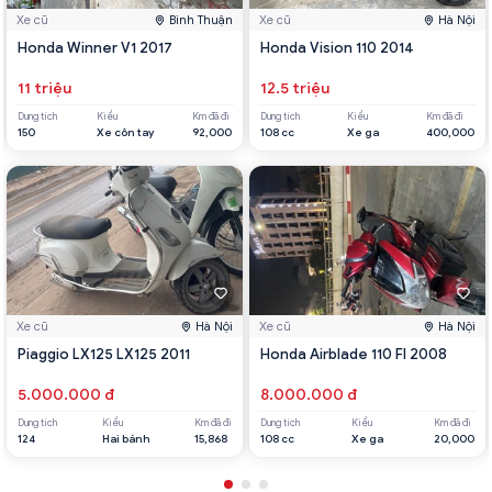
Xe cũ
Bình Thuận
Xe cũ
Hà Nội
Honda Winner V1 2017
Honda Vision 110 2014
11 triệu
12.5 triệu
Dung tích
Kiểu
Km đã đi
Dung tích
Kiểu
Km đã đi
150
Xe côn tay
92,000
108 cc
Xe ga
400,000
Xe cũ
Hà Nội
Xe cũ
Hà Nội
Piaggio LX125 LX125 2011
Honda Airblade 110 FI 2008
5.000.000 đ
8.000.000 đ
Dung tích
Kiểu
Km đã đi
Dung tích
Kiểu
Km đã đi
124
Hai bánh
15,868
108 cc
Xe ga
20,000