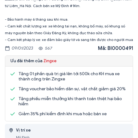
từ Liêm_Hà Nội. Cách bến xe Mỹ Đình #1Km.
- Bảo hành máy 6 tháng sau khi mua.
- Cam kết chất lượng xe: xe không tai nạn, không bổ máy, số khung số
máy nguyên bản theo Giấy Đăng Ký, không đục tháo sửa chữa.
- Cam kết pháp lý xe: xe đảm bảo giấy tờ và sang tên được cho người mua
Mã: BI0000491
09/01/2023
567
Ưu đãi thêm của
Zingxe
Tặng 01 phần quà trị giá lên tới 500k cho KH mua xe
thành công trên Zingxe
Tặng voucher bảo hiểm dân sự, vật chất giảm giá 20%
Tặng phiếu miễn thưởng khi thanh toán thiệt hại bảo
hiểm
Giảm 35% phí kiểm định khi mua hoặc bán xe
Vị trí xe
Mỹ Đình