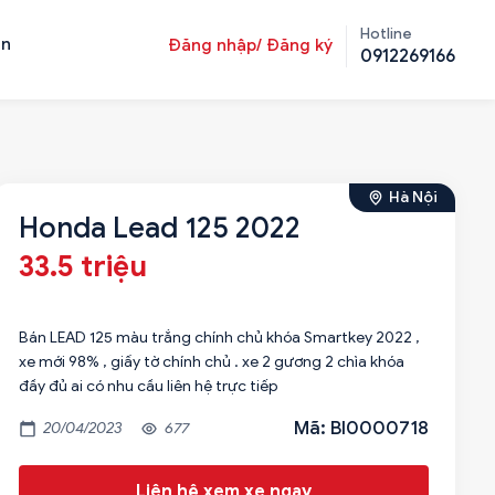
Hotline
ản
Đăng nhập/ Đăng ký
0912269166
Hà Nội
Honda Lead 125 2022
33.5 triệu
Bán LEAD 125 màu trắng chính chủ khóa Smartkey 2022 ,
xe mới 98% , giấy tờ chính chủ . xe 2 gương 2 chìa khóa
đầy đủ ai có nhu cầu liên hệ trực tiếp
Mã: BI0000718
20/04/2023
677
Liên hệ xem xe ngay