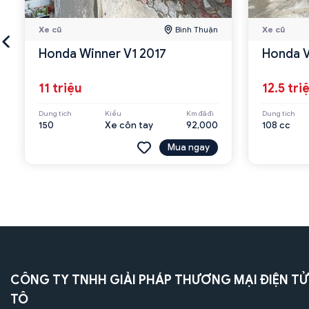
Xe cũ
Bình Thuận
Xe cũ
Honda Winner V1 2017
Honda V
11 triệu
12.5 tri
Dung tích
Kiểu
Km đã đi
Dung tích
150
Xe côn tay
92,000
108 cc
Mua ngay
CÔNG TY TNHH GIẢI PHÁP THƯƠNG MẠI ĐIỆN TỬ
TÔ