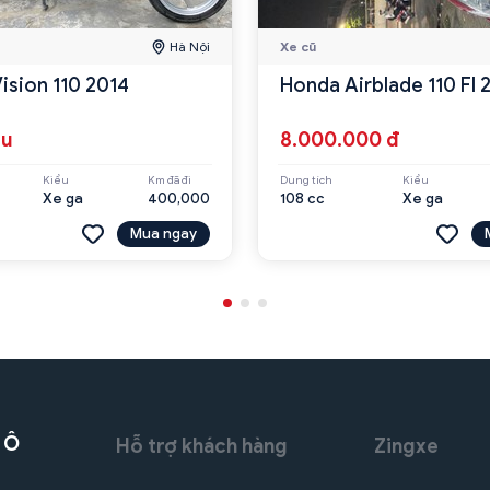
Hà Nội
Xe cũ
ision 110 2014
Honda Airblade 110 FI
ệu
8.000.000 đ
Kiểu
Km đã đi
Dung tích
Kiểu
Xe ga
400,000
108 cc
Xe ga
Mua ngay
 Ô
Hỗ trợ khách hàng
Zingxe