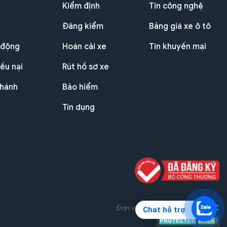
Kiểm định
Tin công nghệ
Đăng kiểm
Bảng giá xe ô tô
 động
Hoán cải xe
Tin khuyến mại
ếu nại
Rút hồ sơ xe
nhánh
Bảo hiểm
Tín dụng
Đơn vị triển khai dự án
THG JSC
Chat hỗ trợ