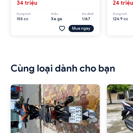
34 triệu
24 triệ
Dung tích
Kiểu
Km đã đi
Dung tích
155 cc
Xe ga
1,167
124.9 cc
Mua ngay
Cùng loại dành cho bạn