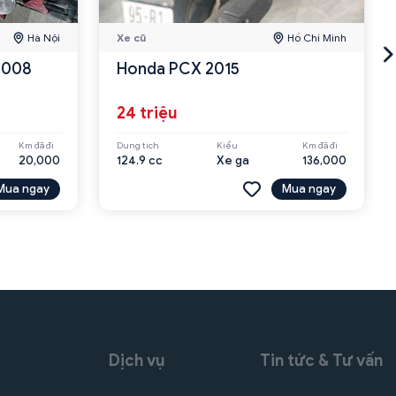
Hà Nội
Xe cũ
Hồ Chí Minh
 2008
Honda PCX 2015
24 triệu
Km đã đi
Dung tích
Kiểu
Km đã đi
20,000
124.9 cc
Xe ga
136,000
Mua ngay
Mua ngay
Dịch vụ
Tin tức & Tư vấn