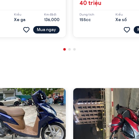
u
40 triệu
Kiểu
Km đã đi
Dung tích
Kiểu
Xe ga
136,000
155cc
Xe số
Mua ngay