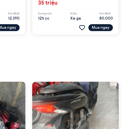
35 triệu
Km đã đi
Dung tích
Kiểu
Km đã đi
12,390
125 cc
Xe ga
80,000
Mua ngay
Mua ngay