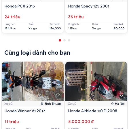
Honda PCX 2015
Honda Spacy 125 2001
24 triệu
35 triệu
Dung tích
Kiểu
Km đã đi
Dung tích
Kiểu
Km đã đi
124.9 cc
Xe ga
136,000
125 cc
Xe ga
80,000
Cùng loại dành cho bạn
Xe cũ
Bình Thuận
Xe cũ
Hà Nội
Honda Winner V1 2017
Honda Airblade 110 FI 2008
11 triệu
8.000.000 đ