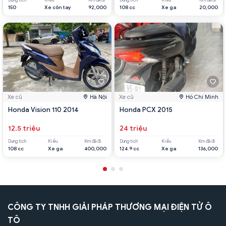
Dung tích
Kiểu
Km đã đi
Dung tích
Kiểu
Km đã đi
150
Xe côn tay
92,000
108 cc
Xe ga
20,000
Xe cũ
Hà Nội
Xe cũ
Hồ Chí Minh
Honda Vision 110 2014
Honda PCX 2015
12.5 triệu
24 triệu
Dung tích
Kiểu
Km đã đi
Dung tích
Kiểu
Km đã đi
108 cc
Xe ga
400,000
124.9 cc
Xe ga
136,000
CÔNG TY TNHH GIẢI PHÁP THƯƠNG MẠI ĐIỆN TỬ Ô
TÔ