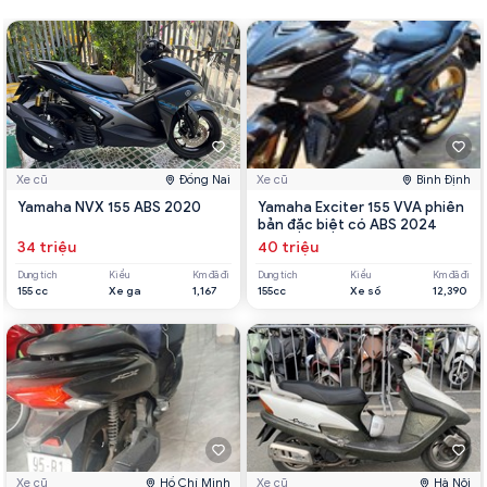
Xe cũ
Đồng Nai
Xe cũ
Bình Định
Yamaha NVX 155 ABS 2020
Yamaha Exciter 155 VVA phiên
bản đặc biệt có ABS 2024
34 triệu
40 triệu
Dung tích
Kiểu
Km đã đi
Dung tích
Kiểu
Km đã đi
155 cc
Xe ga
1,167
155cc
Xe số
12,390
Xe cũ
Hồ Chí Minh
Xe cũ
Hà Nội