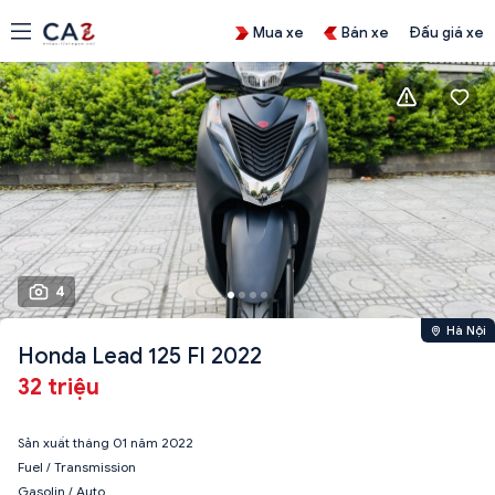
Mua xe
Bán xe
Đấu giá xe
4
Hà Nội
Honda Lead 125 FI 2022
32 triệu
Sản xuất tháng 01 năm 2022
Fuel / Transmission
Gasolin / Auto