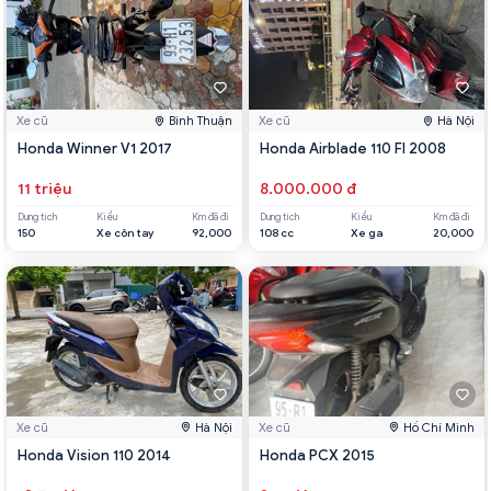
Xe cũ
Bình Thuận
Xe cũ
Hà Nội
Honda Winner V1 2017
Honda Airblade 110 FI 2008
11 triệu
8.000.000 đ
Dung tích
Kiểu
Km đã đi
Dung tích
Kiểu
Km đã đi
150
Xe côn tay
92,000
108 cc
Xe ga
20,000
Xe cũ
Hà Nội
Xe cũ
Hồ Chí Minh
Honda Vision 110 2014
Honda PCX 2015