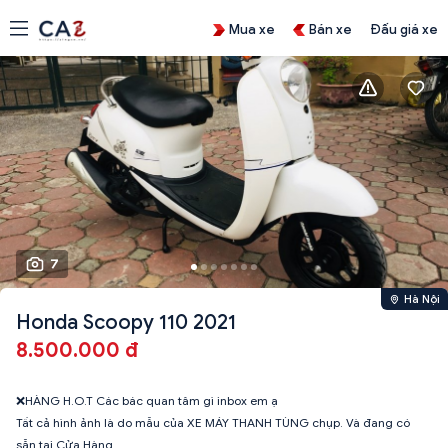
Mua xe
Bán xe
Đấu giá xe
7
Hà Nội
Honda Scoopy 110 2021
8.500.000 đ
❌HÀNG H.O.T Các bác quan tâm gì inbox em ạ
Tất cả hình ảnh là do mẫu của XE MÁY THANH TÙNG chụp. Và đang có
sẵn tại Cửa Hàng.