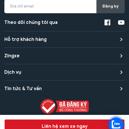
Đăng ký
Theo dõi chúng tôi qua
Hỗ trợ khách hàng
Zingxe
Dịch vụ
Tin tức & Tư vấn
Copyright © 2021 Zingxe. All rights reserved
Chat hỗ trợ
Liên hệ xem xe ngay
Bảo mật thanh toán
Bảo mật quyền riêng tư
Điều khoản sử dụng