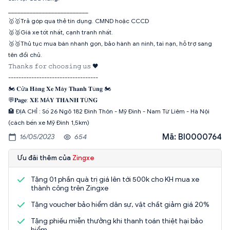
__________________________
🥇🥇Trả góp qua thẻ tín dụng. CMND hoặc CCCD
🥈🥈Giá xe tốt nhất, cạnh tranh nhất.
🥉🥉Thủ tục mua bán nhanh gọn, bảo hành an ninh, tai nạn, hỗ trợ sang
tên đổi chủ.
𝚃𝚑𝚊𝚗𝚔𝚜 𝚏𝚘𝚛 𝚌𝚑𝚘𝚘𝚜𝚒𝚗𝚐 𝚞𝚜 🖤
-----------------------------------
🏍 𝐂ử𝐚 𝐇à𝐧𝐠 𝐗𝐞 𝐌á𝐲 𝐓𝐡𝐚𝐧𝐡 𝐓ù𝐧𝐠 🏍
💬𝐏𝐚𝐠𝐞: 𝐗𝐄 𝐌Á𝐘 𝐓𝐇𝐀𝐍𝐇 𝐓Ù𝐍𝐆
🏩 ĐỊA CHỈ : Số 26 Ngõ 182 Đình Thôn - Mỹ Đình - Nam Từ Liêm - Hà Nội
(cách bến xe Mỹ Đình 1,5km)
Mã: BI0000764
16/05/2023
654
Ưu đãi thêm của
Zingxe
Tặng 01 phần quà trị giá lên tới 500k cho KH mua xe
thành công trên Zingxe
Tặng voucher bảo hiểm dân sự, vật chất giảm giá 20%
Tặng phiếu miễn thưởng khi thanh toán thiệt hại bảo
hiểm