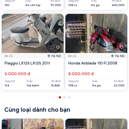
Dung tích
Kiểu
Km đã đi
Dung tích
Kiểu
Km đã đi
150
Xe côn tay
92,000
108 cc
Xe ga
400,000
Xe cũ
Hà Nội
Xe cũ
Hà Nội
Piaggio LX125 LX125 2011
Honda Airblade 110 FI 2008
5.000.000 đ
8.000.000 đ
Dung tích
Kiểu
Km đã đi
Dung tích
Kiểu
Km đã đi
124
Hai bánh
15,868
108 cc
Xe ga
20,000
Cùng loại dành cho bạn