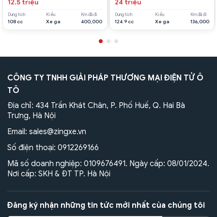
12.5 triệu
24 triệu
Dung tích
Kiểu
Km đã đi
Dung tích
Kiểu
Km đã đi
108 cc
Xe ga
400,000
124.9 cc
Xe ga
136,000
CÔNG TY TNHH GIẢI PHÁP THƯƠNG MẠI ĐIỆN TỬ Ô
TÔ
Địa chỉ: 434 Trần Khát Chân, P. Phố Huế, Q. Hai Bà
Trưng, Hà Nội
Email:
sales@zingxe.vn
Số điện thoại:
0912269166
Mã số doanh nghiệp: 0109676491. Ngày cấp: 08/01/2024.
Nơi cấp: SKH & ĐT TP. Hà Nội
Đăng ký nhận những tin tức mới nhất của chúng tôi