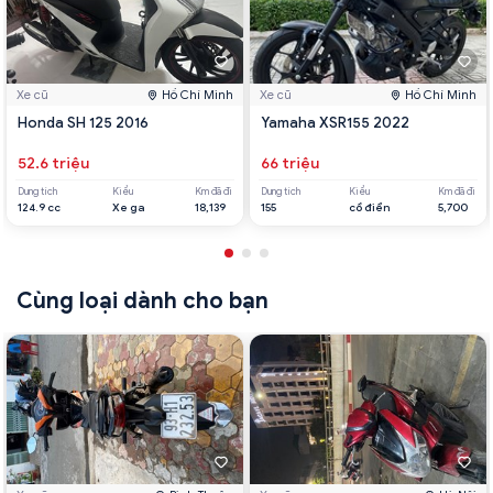
Xe cũ
Hồ Chí Minh
Xe cũ
Hồ Chí Minh
Honda SH 125 2016
Yamaha XSR155 2022
52.6 triệu
66 triệu
Dung tích
Kiểu
Km đã đi
Dung tích
Kiểu
Km đã đi
124.9 cc
Xe ga
18,139
155
cổ điển
5,700
Cùng loại dành cho bạn