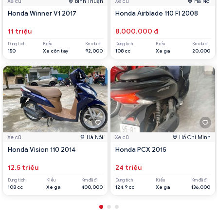
Xe cũ
Bình Thuận
Xe cũ
Hà Nội
Honda Winner V1 2017
Honda Airblade 110 FI 2008
11 triệu
8.000.000 đ
Dung tích
Kiểu
Km đã đi
Dung tích
Kiểu
Km đã đi
150
Xe côn tay
92,000
108 cc
Xe ga
20,000
Xe cũ
Hà Nội
Xe cũ
Hồ Chí Minh
Honda Vision 110 2014
Honda PCX 2015
12.5 triệu
24 triệu
Dung tích
Kiểu
Km đã đi
Dung tích
Kiểu
Km đã đi
108 cc
Xe ga
400,000
124.9 cc
Xe ga
136,000