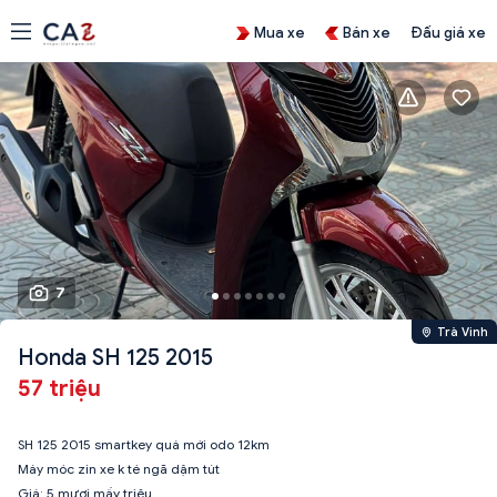
Mua xe
Bán xe
Đấu giá xe
7
Trà Vinh
Honda SH 125 2015
57 triệu
SH 125 2015 smartkey quá mới odo 12km
Máy móc zin xe k té ngã dậm tút
Giá: 5 mươi mấy triệu