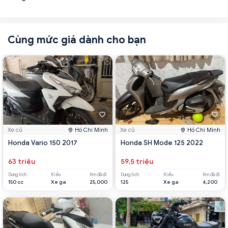
Cùng mức giá dành cho bạn
Xe cũ
Hồ Chí Minh
Xe cũ
Hồ Chí Minh
Honda Vario 150 2017
Honda SH Mode 125 2022
63 triệu
59.5 triệu
Dung tích
Kiểu
Km đã đi
Dung tích
Kiểu
Km đã đi
150 cc
Xe ga
25,000
125
Xe ga
4,200