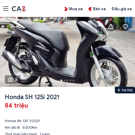
Mua xe
Bán xe
Đấu giá xe
5
Hà Nội
Honda SH 125i 2021
84 triệu
Honda Shi 125 1/2021
Km đã đi : 5000Km
Thời gian bảo hành : 1 năm