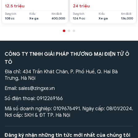
12.5 triệu
24 triệu
Dung tích
Kiểu
Km đã đi
Dung tích
Kiểu
Km đã đi
108 cc
Xe ga
400,000
124.9 cc
Xe ga
136,000
CÔNG TY TNHH GIẢI PHÁP THƯƠNG MẠI ĐIỆN TỬ Ô
TÔ
Địa chỉ: 434 Trần Khát Chân, P. Phố Huế, Q. Hai Bà
Trưng, Hà Nội
Email:
sales@zingxe.vn
Số điện thoại:
0912269166
Mã số doanh nghiệp: 0109676491. Ngày cấp: 08/01/2024.
Nơi cấp: SKH & ĐT TP. Hà Nội
Đăng ký nhận những tin tức mới nhất của chúng tôi