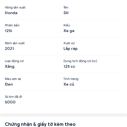
Hãng sản xuất
Tên
Honda
SH
Phiên bản
Kiểu
125i
Xe ga
Năm sản xuất
Xuất xứ
2021
Lắp ráp
Loại động cơ
Dung tích động cơ (cc)
Xăng
125 cc
Màu sơn xe
Tình trạng
Đen
Xe cũ
Số km đã đi
5000
Chứng nhận & giấy tờ kèm theo