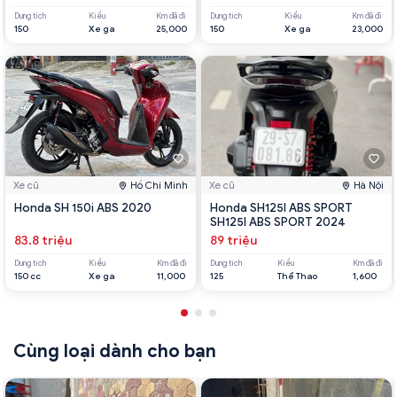
Dung tích
Kiểu
Km đã đi
Dung tích
Kiểu
Km đã đi
150
Xe ga
25,000
150
Xe ga
23,000
Xe cũ
Hồ Chí Minh
Xe cũ
Hà Nội
Honda SH 150i ABS 2020
Honda SH125I ABS SPORT
SH125I ABS SPORT 2024
83.8 triệu
89 triệu
Dung tích
Kiểu
Km đã đi
Dung tích
Kiểu
Km đã đi
150 cc
Xe ga
11,000
125
Thể Thao
1,600
Cùng loại dành cho bạn