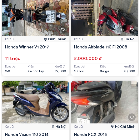
Xe cũ
Bình Thuận
Xe cũ
Hà Nội
Honda Winner V1 2017
Honda Airblade 110 FI 2008
11 triệu
8.000.000 đ
Dung tích
Kiểu
Km đã đi
Dung tích
Kiểu
Km đã đi
150
Xe côn tay
92,000
108 cc
Xe ga
20,000
Xe cũ
Hà Nội
Xe cũ
Hồ Chí Minh
Honda Vision 110 2014
Honda PCX 2015