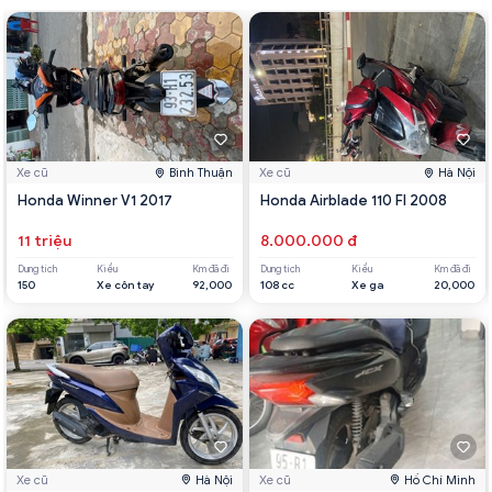
Xe cũ
Bình Thuận
Xe cũ
Hà Nội
Honda Winner V1 2017
Honda Airblade 110 FI 2008
11 triệu
8.000.000 đ
Dung tích
Kiểu
Km đã đi
Dung tích
Kiểu
Km đã đi
150
Xe côn tay
92,000
108 cc
Xe ga
20,000
Xe cũ
Hà Nội
Xe cũ
Hồ Chí Minh