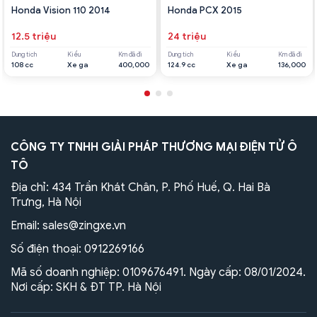
Honda Vision 110 2014
Honda PCX 2015
12.5 triệu
24 triệu
Dung tích
Kiểu
Km đã đi
Dung tích
Kiểu
Km đã đi
108 cc
Xe ga
400,000
124.9 cc
Xe ga
136,000
CÔNG TY TNHH GIẢI PHÁP THƯƠNG MẠI ĐIỆN TỬ Ô
TÔ
Địa chỉ: 434 Trần Khát Chân, P. Phố Huế, Q. Hai Bà
Trưng, Hà Nội
Email:
sales@zingxe.vn
Số điện thoại:
0912269166
Mã số doanh nghiệp: 0109676491. Ngày cấp: 08/01/2024.
Nơi cấp: SKH & ĐT TP. Hà Nội