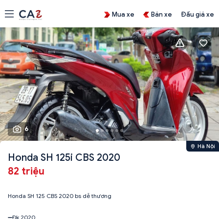
Mua xe
Bán xe
Đấu giá xe
6
Hà Nội
Honda SH 125i CBS 2020
82 triệu
Honda SH 125 CBS 2020 bs dễ thương
➖Đk 2020