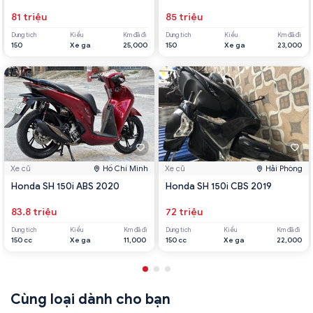
81 triệu
85 triệu
Dung tích
Kiểu
Km đã đi
Dung tích
Kiểu
Km đã đi
150
Xe ga
25,000
150
Xe ga
23,000
Xe cũ
Hồ Chí Minh
Xe cũ
Hải Phòng
Honda SH 150i ABS 2020
Honda SH 150i CBS 2019
83.8 triệu
72 triệu
Dung tích
Kiểu
Km đã đi
Dung tích
Kiểu
Km đã đi
150 cc
Xe ga
11,000
150 cc
Xe ga
22,000
Cùng loại dành cho bạn