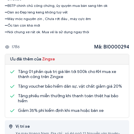
➖BSTP chính chủ công chứng, ủy quyền mua bán sang tên ok
➖Dàn áo Đẹp leng keng không tuỳ vết
➖Máy móc nguyên zin , Chưa rớt đầu , máy cực êm
➖Ốc tán còn khá mới
➖Nói chung xe rất ok. Mua về là sử dụng ngay thôi
Mã: BI0000294
1786
Ưu đãi thêm của
Zingxe
Tặng 01 phần quà trị giá lên tới 500k cho KH mua xe
thành công trên Zingxe
Tặng voucher bảo hiểm dân sự, vật chất giảm giá 20%
Tặng phiếu miễn thưởng khi thanh toán thiệt hại bảo
hiểm
Giảm 35% phí kiểm định khi mua hoặc bán xe
Vị trí xe
Xe máy Hoàng Nam, Địa chỉ : số 46 ngõ 12 Nguyễn văn Huyên-