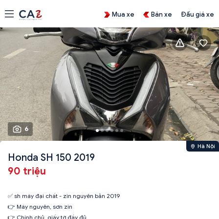
Mua xe
Bán xe
Đấu giá xe
6
Hà Nội
Honda SH 150 2019
90 triệu
✅ sh máy đại chất - zin nguyên bản 2019
👉 Máy nguyên, sơn zin
👉 Chính chủ, giấy tờ đầy đủ