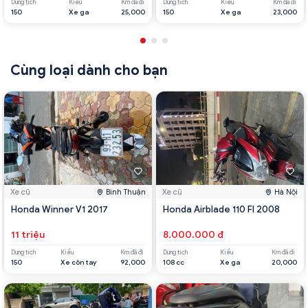
Dung tích
Kiểu
Km đã đi
Dung tích
Kiểu
Km đã đi
150
Xe ga
25,000
150
Xe ga
23,000
Cùng loại dành cho bạn
Xe cũ
Bình Thuận
Xe cũ
Hà Nội
Honda Winner V1 2017
Honda Airblade 110 FI 2008
11 triệu
8.000.000 đ
Dung tích
Kiểu
Km đã đi
Dung tích
Kiểu
Km đã đi
150
Xe côn tay
92,000
108 cc
Xe ga
20,000