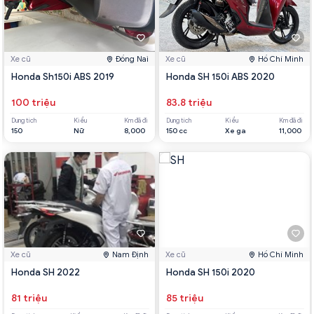
Xe cũ
Đồng Nai
Xe cũ
Hồ Chí Minh
Honda Sh150i ABS 2019
Honda SH 150i ABS 2020
100 triệu
83.8 triệu
Dung tích
Kiểu
Km đã đi
Dung tích
Kiểu
Km đã đi
150
Nữ
8,000
150 cc
Xe ga
11,000
Xe cũ
Nam Định
Xe cũ
Hồ Chí Minh
Honda SH 2022
Honda SH 150i 2020
81 triệu
85 triệu