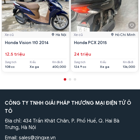
Xe cũ
Hà Nội
Xe cũ
Hồ Chí Minh
Honda Vision 110 2014
Honda PCX 2015
12.5 triệu
24 triệu
Dung tích
Kiểu
Km đã đi
Dung tích
Kiểu
Km đã đi
108 cc
Xe ga
400,000
124.9 cc
Xe ga
136,000
CÔNG TY TNHH GIẢI PHÁP THƯƠNG MẠI ĐIỆN TỬ Ô
TÔ
Địa chỉ: 434 Trần Khát Chân, P. Phố Huế, Q. Hai Bà
Trưng, Hà Nội
Email:
sales@zingxe.vn