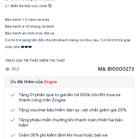
👉 Biển Hà Nội cực chất 🥰
Bảo hành 1-2 năm về máy
Bảo hành 6-12 tháng về bình
Bảo hành an ninh trọn đời xe
Có hỗ trợ sang tên đổi chủ khi khách hàng có nhu cầu. Có hỗ trợ trả góp
luôn nha ❤️❤️❤️
TRAO GIÁ TRỊ THẬT NIỀM TIN THẬT
Mã: BI0000273
853
Ưu đãi thêm của
Zingxe
Tặng 01 phần quà trị giá lên tới 500k cho KH mua xe
thành công trên Zingxe
Tặng voucher bảo hiểm dân sự, vật chất giảm giá 20%
Tặng phiếu miễn thưởng khi thanh toán thiệt hại bảo
hiểm
Giảm 35% phí kiểm định khi mua hoặc bán xe