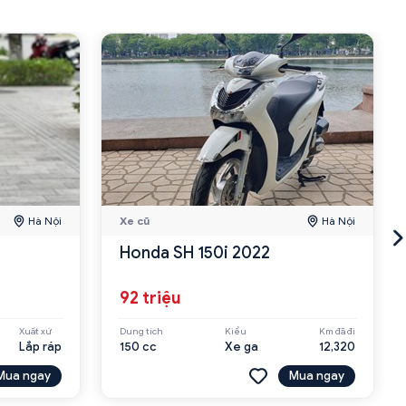
Hà Nội
Xe cũ
Hà Nội
Honda SH 150i 2022
92 triệu
Xuất xứ
Dung tích
Kiểu
Km đã đi
Lắp ráp
150 cc
Xe ga
12,320
Mua ngay
Mua ngay