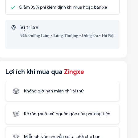
Giảm 35% phí kiểm định khi mua hoặc bán xe
Vị trí xe
𝟗𝟐𝟔 Đ𝐮̛𝐨̛̀𝐧𝐠 𝐋𝐚́𝐧𝐠- 𝐋𝐚́𝐧𝐠 𝐓𝐡𝐮̛𝐨̛̣𝐧𝐠 - Đ𝐨̂́𝐧𝐠 Đ𝐚 - 𝐇𝐚̀ 𝐍𝐨̣̂𝐢
Lợi ích khi mua qua
Zingxe
Không giới hạn miễn phí lái thử
Rõ ràng xuất xứ nguồn gốc của phương tiện
Miễn phí vận chuyển xe tại nhà cho bạn