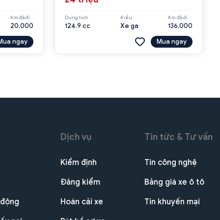
Km đã đi
Dung tích
Kiểu
Km đã đi
20,000
124.9 cc
Xe ga
136,000
Mua ngay
Mua ngay
Dịch vụ
Tin tức & Tư vấn
Kiểm định
Tin công nghệ
Đăng kiểm
Bảng giá xe ô tô
 động
Hoán cải xe
Tin khuyến mại