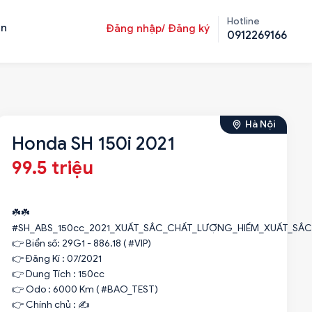
Hotline
ản
Đăng nhập/ Đăng ký
0912269166
Hà Nội
Honda SH 150i 2021
99.5 triệu
☘️☘️
#SH_ABS_150cc_2021_XUẤT_SẮC_CHẤT_LƯỢNG_HIẾM_XUẤT_SẮC
👉 Biển số: 29G1 - 886.18 ( #VIP)
👉 Đăng Kí : 07/2021
👉 Dung Tích : 150cc
👉 Odo : 6000 Km ( #BAO_TEST)
👉 Chính chủ : ✍️