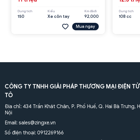
Dung tích
Kiểu
Km đã đi
Dung tích
150
Xe côn tay
92,000
108 cc
Mua ngay
CÔNG TY TNHH GIẢI PHÁP THƯƠNG MẠI ĐIỆN TỬ
TÔ
Địa chỉ: 434 Trần Khát Chân, P. Phố Huế, Q. Hai Bà Trưng, 
Nội
Email:
sales@zingxe.vn
Số điện thoại:
0912269166