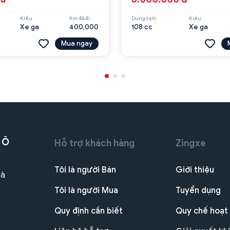
Kiểu
Km đã đi
Dung tích
Kiểu
Xe ga
400,000
108 cc
Xe ga
Mua ngay
 Ô
Hỗ trợ khách hàng
Zingxe
Tôi là người Bán
Giới thiệu
Hà
Tôi là người Mua
Tuyển dụng
Quy định cần biết
Quy chế hoạt