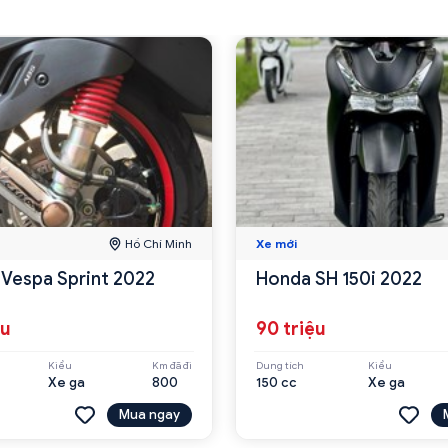
Hồ Chí Minh
Xe mới
 Vespa Sprint 2022
Honda SH 150i 2022
ệu
90 triệu
Kiểu
Km đã đi
Dung tích
Kiểu
Xe ga
800
150 cc
Xe ga
Mua ngay