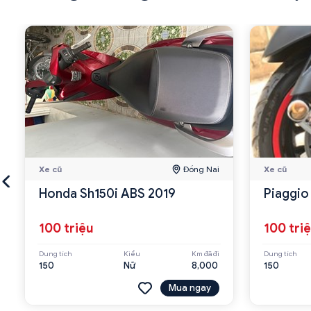
Xe cũ
Đồng Nai
Xe cũ
Honda Sh150i ABS 2019
Piaggio
100 triệu
100 tri
Dung tích
Kiểu
Km đã đi
Dung tích
150
Nữ
8,000
150
Mua ngay