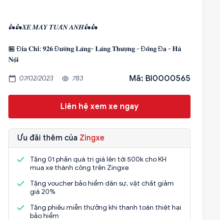
🛵🛵𝑿𝑬 𝑴𝑨́𝒀 𝑻𝑼𝑨̂́𝑵 𝑨𝑵𝑯🛵🛵
🏪 Đ𝐢̣𝐚 𝐂𝐡𝐢̉: 𝟗𝟐𝟔 Đ𝐮̛𝐨̛̀𝐧𝐠 𝐋𝐚́𝐧𝐠- 𝐋𝐚́𝐧𝐠 𝐓𝐡𝐮̛𝐨̛̣𝐧𝐠 - Đ𝐨̂́𝐧𝐠 Đ𝐚 - 𝐇𝐚̀
𝐍𝐨̣̂𝐢
Mã: BI0000565
07/02/2023
783
Liên hệ xem xe ngay
Ưu đãi thêm của
Zingxe
Tặng 01 phần quà trị giá lên tới 500k cho KH
mua xe thành công trên Zingxe
Tặng voucher bảo hiểm dân sự, vật chất giảm
giá 20%
Tặng phiếu miễn thưởng khi thanh toán thiệt hại
bảo hiểm