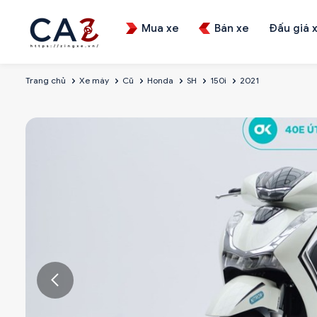
Mua xe
Bán xe
Đấu giá 
Trang chủ
Xe máy
Cũ
Honda
SH
150i
2021