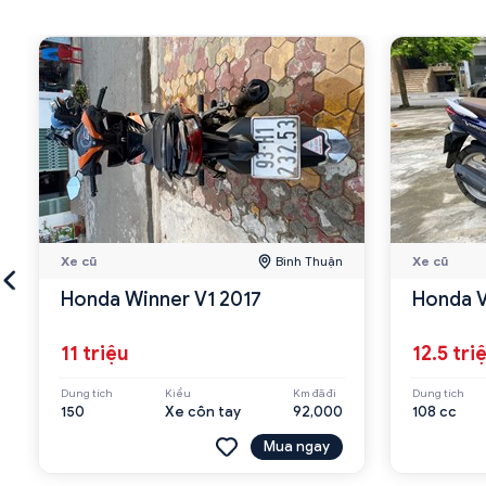
Xe cũ
Bình Thuận
Xe cũ
Honda Winner V1 2017
Honda V
11 triệu
12.5 tri
Dung tích
Kiểu
Km đã đi
Dung tích
150
Xe côn tay
92,000
108 cc
Mua ngay