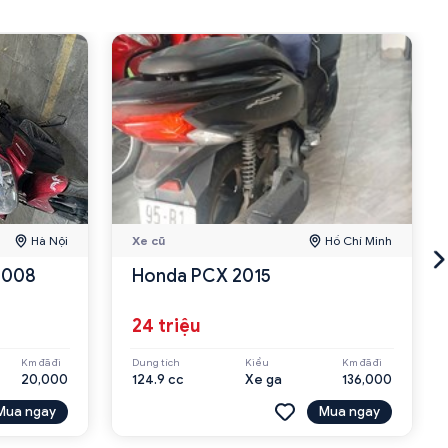
Hà Nội
Xe cũ
Hồ Chí Minh
 2008
Honda PCX 2015
24 triệu
Km đã đi
Dung tích
Kiểu
Km đã đi
20,000
124.9 cc
Xe ga
136,000
Mua ngay
Mua ngay