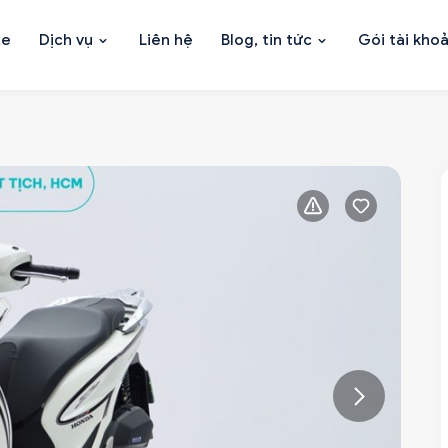
xe
Dịch vụ
Liên hệ
Blog, tin tức
Gói tài kho