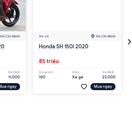
Hồ Chí Minh
Xe cũ
Hồ Chí Minh
20
Honda SH 150i 2020
85 triệu
Km đã đi
Dung tích
Kiểu
Km đã đi
11,000
150
Xe ga
23,000
Mua ngay
Mua ngay