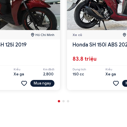
Hồ Chí Minh
Xe cũ
H 125i 2019
Honda SH 150i ABS 20
u
83.8 triệu
Kiểu
Km đã đi
Dung tích
Kiểu
Xe ga
2,800
150 cc
Xe ga
Mua ngay