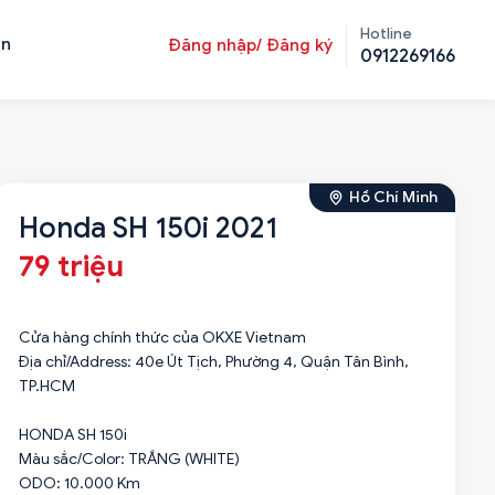
Hotline
ản
Đăng nhập/ Đăng ký
0912269166
Hồ Chí Minh
Honda SH 150i 2021
79 triệu
Cửa hàng chính thức của OKXE Vietnam
Địa chỉ/Address: 40e Út Tịch, Phường 4, Quận Tân Bình,
TP.HCM
HONDA SH 150i
Màu sắc/Color: TRẮNG (WHITE)
ODO: 10.000 Km