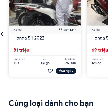
Xe cũ
Nam Định
Xe cũ
Honda SH 2022
Honda S
81 triệu
69 triệ
Dung tích
Kiểu
Km đã đi
Dung tích
150
Xe ga
25,000
125 cc
Mua ngay
Cùng loại dành cho bạn