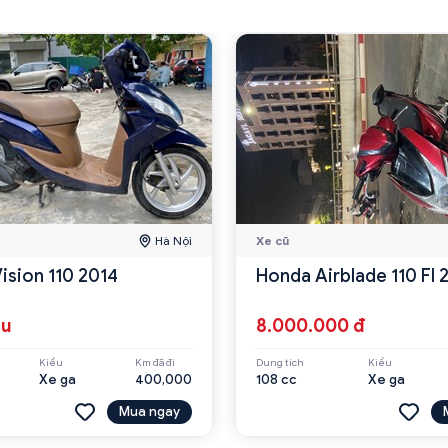
Hà Nội
Xe cũ
ision 110 2014
Honda Airblade 110 FI
ệu
8.000.000 đ
Kiểu
Km đã đi
Dung tích
Kiểu
Xe ga
400,000
108 cc
Xe ga
Mua ngay