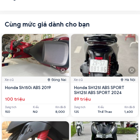
Cùng mức giá dành cho bạn
Xe cũ
Đồng Nai
Xe cũ
Hà Nội
Honda Sh150i ABS 2019
Honda SH125I ABS SPORT
SH125I ABS SPORT 2024
100 triệu
89 triệu
Dung tích
Kiểu
Km đã đi
Dung tích
Kiểu
Km đã đi
150
Nữ
8,000
125
Thể Thao
1,600