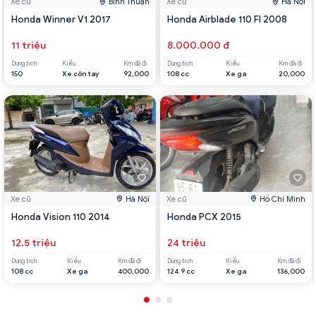
Xe cũ
Bình Thuận
Xe cũ
Hà Nội
Honda Winner V1 2017
Honda Airblade 110 FI 2008
11 triệu
8.000.000 đ
Dung tích
Kiểu
Km đã đi
Dung tích
Kiểu
Km đã đi
150
Xe côn tay
92,000
108 cc
Xe ga
20,000
Xe cũ
Hà Nội
Xe cũ
Hồ Chí Minh
Honda Vision 110 2014
Honda PCX 2015
12.5 triệu
24 triệu
Dung tích
Kiểu
Km đã đi
Dung tích
Kiểu
Km đã đi
108 cc
Xe ga
400,000
124.9 cc
Xe ga
136,000