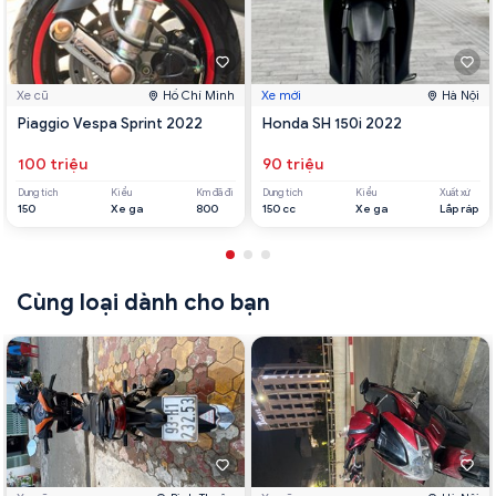
Xe cũ
Hồ Chí Minh
Xe mới
Hà Nội
Piaggio Vespa Sprint 2022
Honda SH 150i 2022
100 triệu
90 triệu
Dung tích
Kiểu
Km đã đi
Dung tích
Kiểu
Xuất xứ
150
Xe ga
800
150 cc
Xe ga
Lắp ráp
Cùng loại dành cho bạn