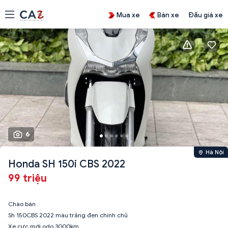
Mua xe
Bán xe
Đấu giá xe
6
Hà Nội
Honda SH 150i CBS 2022
99 triệu
Chào bán
Sh 150CBS 2022 màu trắng đen chính chủ