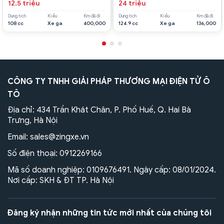
12.5 triệu
24 triệu
Dung tích
Kiểu
Km đã đi
Dung tích
Kiểu
Km đã đi
108 cc
Xe ga
400,000
124.9 cc
Xe ga
136,000
CÔNG TY TNHH GIẢI PHÁP THƯƠNG MẠI ĐIỆN TỬ Ô
TÔ
Địa chỉ: 434 Trần Khát Chân, P. Phố Huế, Q. Hai Bà
Trưng, Hà Nội
Email:
sales@zingxe.vn
Số điện thoại:
0912269166
Mã số doanh nghiệp: 0109676491. Ngày cấp: 08/01/2024.
Nơi cấp: SKH & ĐT TP. Hà Nội
Đăng ký nhận những tin tức mới nhất của chúng tôi