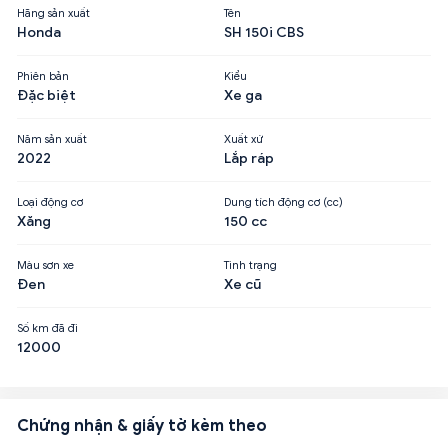
Hãng sản xuất
Tên
Honda
SH 150i CBS
Phiên bản
Kiểu
Đặc biệt
Xe ga
Năm sản xuất
Xuất xứ
2022
Lắp ráp
Loại động cơ
Dung tích động cơ (cc)
Xăng
150 cc
Màu sơn xe
Tình trạng
Đen
Xe cũ
Số km đã đi
12000
Chứng nhận & giấy tờ kèm theo