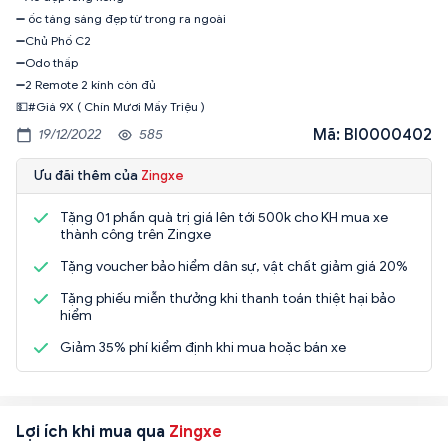
➖ ốc táng sáng đẹp từ trong ra ngoài
➖Chủ Phố C2
➖Odo thấp
➖2 Remote 2 kính còn đủ
💵#Giá 9X ( Chín Mươi Mấy Triệu )
Mã: BI0000402
19/12/2022
585
Ưu đãi thêm của
Zingxe
Tặng 01 phần quà trị giá lên tới 500k cho KH mua xe
thành công trên Zingxe
Tặng voucher bảo hiểm dân sự, vật chất giảm giá 20%
Tặng phiếu miễn thưởng khi thanh toán thiệt hại bảo
hiểm
Giảm 35% phí kiểm định khi mua hoặc bán xe
Lợi ích khi mua qua
Zingxe