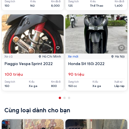
Dung tích
Kiểu
Km đã đi
Dung tích
Kiểu
Km đã đi
150
Nữ
8,000
125
Thể Thao
1,600
Xe cũ
Hồ Chí Minh
Xe mới
Hà Nội
Piaggio Vespa Sprint 2022
Honda SH 150i 2022
100 triệu
90 triệu
Dung tích
Kiểu
Km đã đi
Dung tích
Kiểu
Xuất xứ
150
Xe ga
800
150 cc
Xe ga
Lắp ráp
Cùng loại dành cho bạn