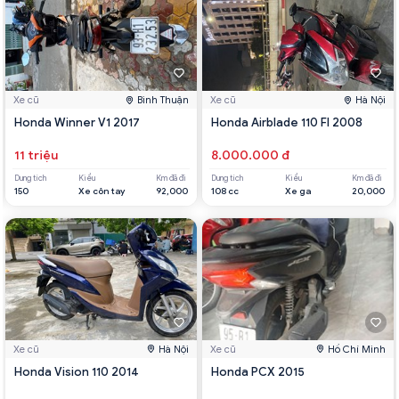
Xe cũ
Bình Thuận
Xe cũ
Hà Nội
Honda Winner V1 2017
Honda Airblade 110 FI 2008
11 triệu
8.000.000 đ
Dung tích
Kiểu
Km đã đi
Dung tích
Kiểu
Km đã đi
150
Xe côn tay
92,000
108 cc
Xe ga
20,000
Xe cũ
Hà Nội
Xe cũ
Hồ Chí Minh
Honda Vision 110 2014
Honda PCX 2015