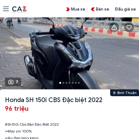
Mua xe
Bán xe
Đấu giá xe
7
Bình Thuận
Honda SH 150i CBS Đặc biệt 2022
96 triệu
#Sh150i Cbs Bản Đặc Biệt 2022
➖Máy zin 100%
➖Áo đẹp leng keng