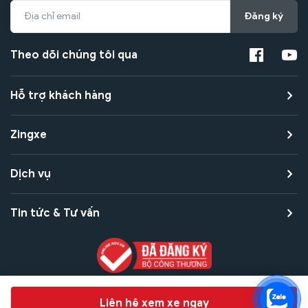
Đăng ký
Theo dõi chúng tôi qua
Hỗ trợ khách hàng
Zingxe
Dịch vụ
Tin tức & Tư vấn
Copyright © 2021 Zingxe. All rights reserved
Chat hỗ trợ
Liên hệ xem xe ngay
Bảo mật thanh toán
Bảo mật quyền riêng tư
Điều khoản sử dụng