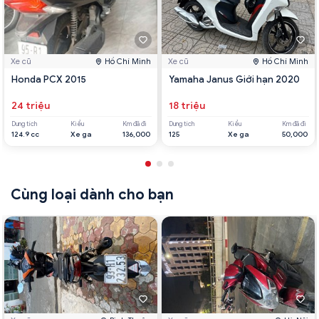
Xe cũ
Hồ Chí Minh
Xe cũ
Hồ Chí Minh
Honda PCX 2015
Yamaha Janus Giới hạn 2020
24 triệu
18 triệu
Dung tích
Kiểu
Km đã đi
Dung tích
Kiểu
Km đã đi
124.9 cc
Xe ga
136,000
125
Xe ga
50,000
Cùng loại dành cho bạn