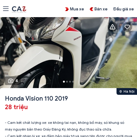
Mua xe
Bán xe
Đấu giá xe
4
Hà Nội
Honda Vision 110 2019
28 triệu
- Cam kết chất lượng xe: xe không tai nạn, không bổ máy, số khung số
máy nguyên bản theo Giấy Đăng Ký, không đục tháo sửa chữa.
- Cam kết pháp lý xe: xe đảm bảo giấy tờ và sang tên được cho người mua