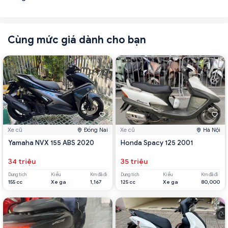
Cùng mức giá dành cho bạn
Xe cũ
Đồng Nai
Xe cũ
Hà Nội
Yamaha NVX 155 ABS 2020
Honda Spacy 125 2001
34 triệu
35 triệu
Dung tích
Kiểu
Km đã đi
Dung tích
Kiểu
Km đã đi
155 cc
Xe ga
1,167
125 cc
Xe ga
80,000