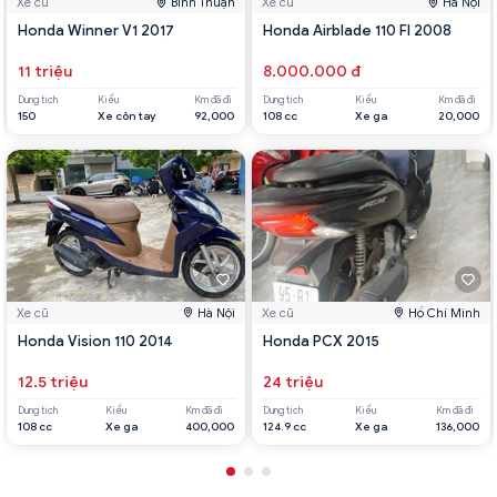
Xe cũ
Bình Thuận
Xe cũ
Hà Nội
Honda Winner V1 2017
Honda Airblade 110 FI 2008
11 triệu
8.000.000 đ
Dung tích
Kiểu
Km đã đi
Dung tích
Kiểu
Km đã đi
150
Xe côn tay
92,000
108 cc
Xe ga
20,000
Xe cũ
Hà Nội
Xe cũ
Hồ Chí Minh
Honda Vision 110 2014
Honda PCX 2015
12.5 triệu
24 triệu
Dung tích
Kiểu
Km đã đi
Dung tích
Kiểu
Km đã đi
108 cc
Xe ga
400,000
124.9 cc
Xe ga
136,000