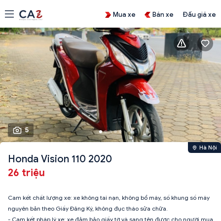
Mua xe
Bán xe
Đấu giá xe
5
Hà Nội
Honda Vision 110 2020
26 triệu
Cam kết chất lượng xe: xe không tai nạn, không bổ máy, số khung số máy
nguyên bản theo Giấy Đăng Ký, không đục tháo sửa chữa.
- Cam kết pháp lý xe: xe đảm bảo giấy tờ và sang tên được cho người mua