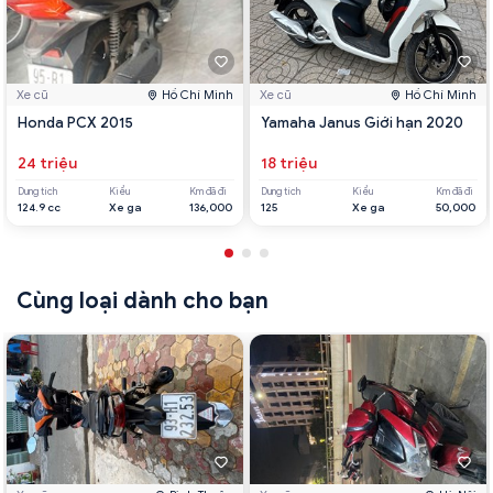
Xe cũ
Hồ Chí Minh
Xe cũ
Hồ Chí Minh
Honda PCX 2015
Yamaha Janus Giới hạn 2020
24 triệu
18 triệu
Dung tích
Kiểu
Km đã đi
Dung tích
Kiểu
Km đã đi
124.9 cc
Xe ga
136,000
125
Xe ga
50,000
Cùng loại dành cho bạn