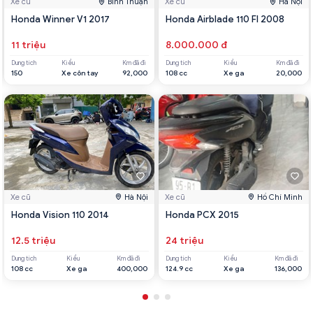
Xe cũ
Bình Thuận
Xe cũ
Hà Nội
Honda Winner V1 2017
Honda Airblade 110 FI 2008
11 triệu
8.000.000 đ
Dung tích
Kiểu
Km đã đi
Dung tích
Kiểu
Km đã đi
150
Xe côn tay
92,000
108 cc
Xe ga
20,000
Xe cũ
Hà Nội
Xe cũ
Hồ Chí Minh
Honda Vision 110 2014
Honda PCX 2015
12.5 triệu
24 triệu
Dung tích
Kiểu
Km đã đi
Dung tích
Kiểu
Km đã đi
108 cc
Xe ga
400,000
124.9 cc
Xe ga
136,000