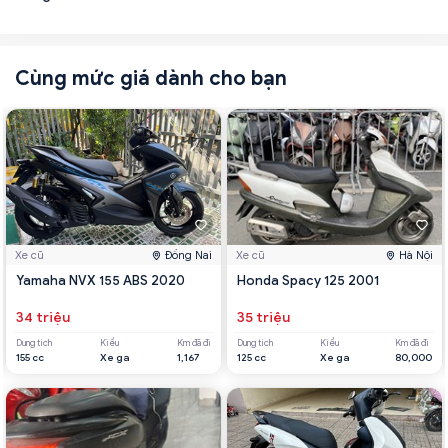
Cùng mức giá dành cho bạn
Xe cũ
Đồng Nai
Xe cũ
Hà Nội
Yamaha NVX 155 ABS 2020
Honda Spacy 125 2001
34 triệu
35 triệu
Dung tích
Kiểu
Km đã đi
Dung tích
Kiểu
Km đã đi
155 cc
Xe ga
1,167
125 cc
Xe ga
80,000