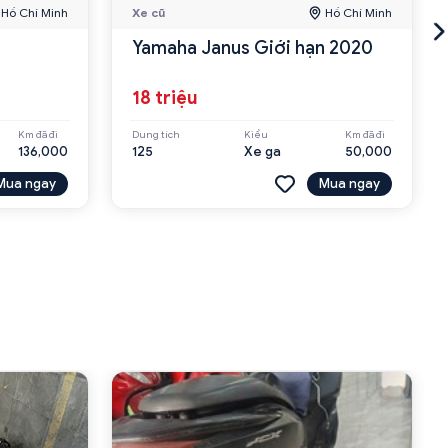
Hồ Chí Minh
Xe cũ
Hồ Chí Minh
Yamaha Janus Giới hạn 2020
18 triệu
Km đã đi
Dung tích
Kiểu
Km đã đi
136,000
125
Xe ga
50,000
Mua ngay
Mua ngay