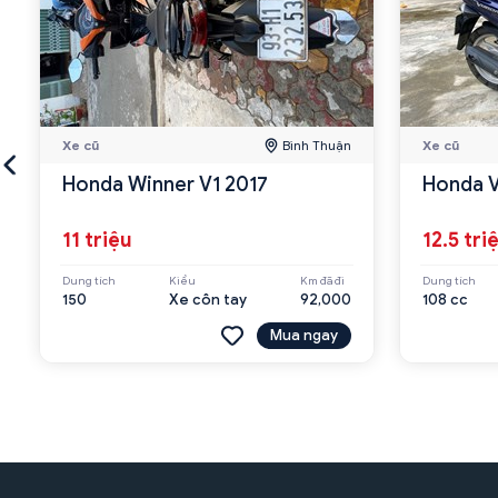
Xe cũ
Bình Thuận
Xe cũ
Honda Winner V1 2017
Honda V
11 triệu
12.5 tri
Dung tích
Kiểu
Km đã đi
Dung tích
150
Xe côn tay
92,000
108 cc
Mua ngay