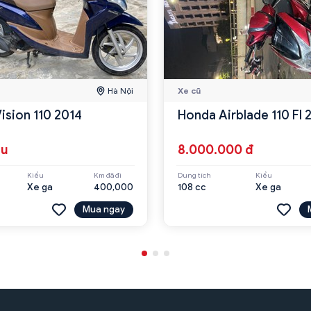
Hà Nội
Xe cũ
ision 110 2014
Honda Airblade 110 FI
ệu
8.000.000 đ
Kiểu
Km đã đi
Dung tích
Kiểu
Xe ga
400,000
108 cc
Xe ga
Mua ngay