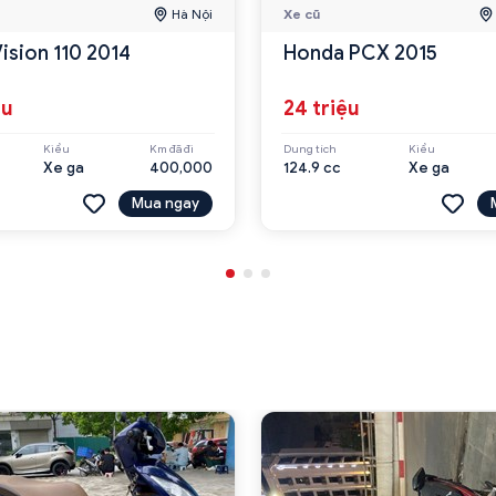
Hà Nội
Xe cũ
ision 110 2014
Honda PCX 2015
ệu
24 triệu
Kiểu
Km đã đi
Dung tích
Kiểu
Xe ga
400,000
124.9 cc
Xe ga
Mua ngay