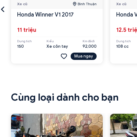
Xe cũ
Bình Thuận
Xe cũ
Honda Winner V1 2017
Honda V
11 triệu
12.5 tri
Dung tích
Kiểu
Km đã đi
Dung tích
150
Xe côn tay
92,000
108 cc
Mua ngay
Cùng loại dành cho bạn