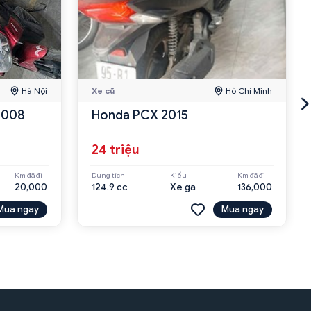
Hà Nội
Xe cũ
Hồ Chí Minh
 2008
Honda PCX 2015
24 triệu
Km đã đi
Dung tích
Kiểu
Km đã đi
20,000
124.9 cc
Xe ga
136,000
Mua ngay
Mua ngay