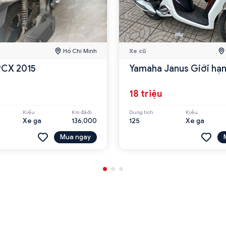
Hồ Chí Minh
Xe cũ
PCX 2015
Yamaha Janus Giới hạ
u
18 triệu
Kiểu
Km đã đi
Dung tích
Kiểu
Xe ga
136,000
125
Xe ga
Mua ngay