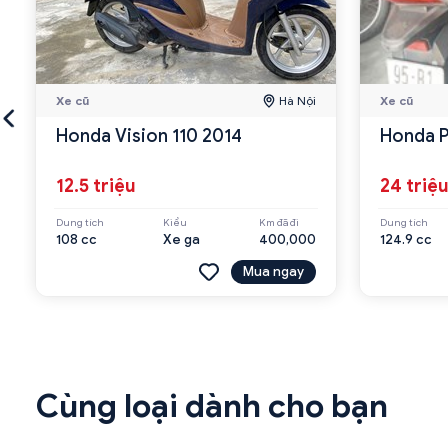
Xe cũ
Hà Nội
Xe cũ
Honda Vision 110 2014
Honda 
12.5 triệu
24 triệ
Dung tích
Kiểu
Km đã đi
Dung tích
108 cc
Xe ga
400,000
124.9 cc
Mua ngay
Cùng loại dành cho bạn