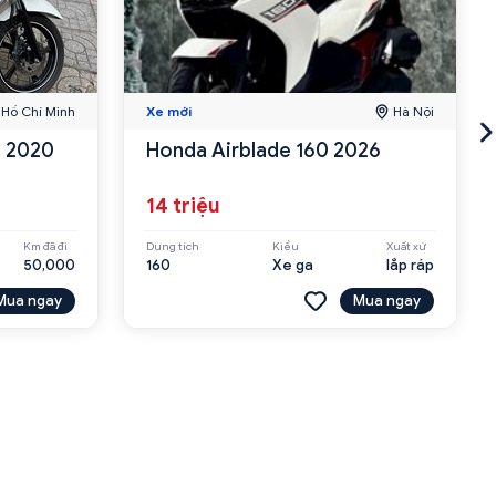
Hồ Chí Minh
Xe mới
Hà Nội
n 2020
Honda Airblade 160 2026
14 triệu
Km đã đi
Dung tích
Kiểu
Xuất xứ
50,000
160
Xe ga
lắp ráp
Mua ngay
Mua ngay