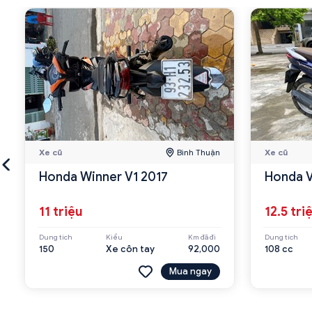
Xe cũ
Bình Thuận
Xe cũ
Honda Winner V1 2017
Honda V
11 triệu
12.5 tri
Dung tích
Kiểu
Km đã đi
Dung tích
150
Xe côn tay
92,000
108 cc
Mua ngay