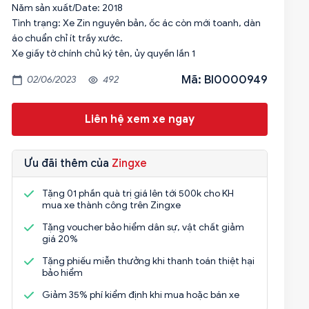
Năm sản xuất/Date: 2018
Tình trạng: Xe Zin nguyên bản, ốc ác còn mới toanh, dàn
áo chuẩn chỉ ít trầy xước.
Xe giấy tờ chính chủ ký tên, ủy quyền lần 1
Mã: BI0000949
02/06/2023
492
Liên hệ xem xe ngay
Ưu đãi thêm của
Zingxe
Tặng 01 phần quà trị giá lên tới 500k cho KH
mua xe thành công trên Zingxe
Tặng voucher bảo hiểm dân sự, vật chất giảm
giá 20%
Tặng phiếu miễn thưởng khi thanh toán thiệt hại
bảo hiểm
Giảm 35% phí kiểm định khi mua hoặc bán xe