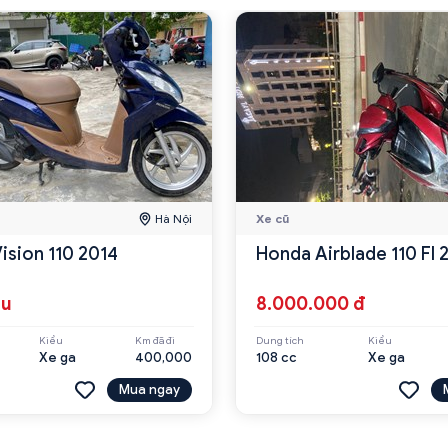
Hà Nội
Xe cũ
ision 110 2014
Honda Airblade 110 FI
ệu
8.000.000 đ
Kiểu
Km đã đi
Dung tích
Kiểu
Xe ga
400,000
108 cc
Xe ga
Mua ngay