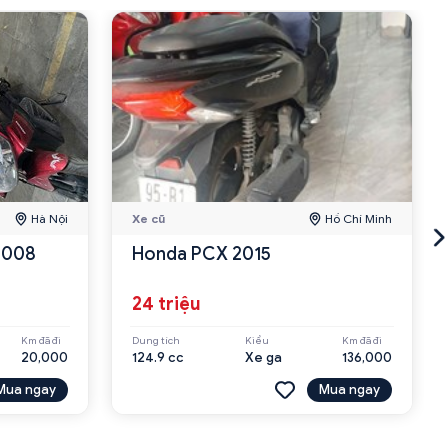
Hà Nội
Xe cũ
Hồ Chí Minh
 2008
Honda PCX 2015
24 triệu
Km đã đi
Dung tích
Kiểu
Km đã đi
20,000
124.9 cc
Xe ga
136,000
Mua ngay
Mua ngay