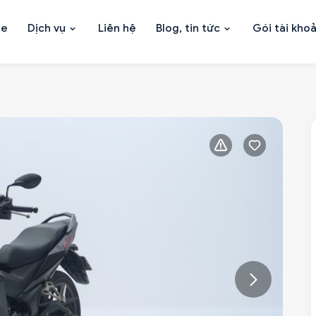
xe
Dịch vụ
Liên hệ
Blog, tin tức
Gói tài kho