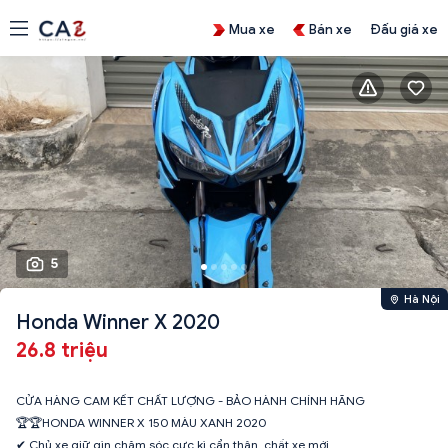
Mua xe
Bán xe
Đấu giá xe
5
Hà Nội
Honda Winner X 2020
26.8 triệu
CỬA HÀNG CAM KẾT CHẤT LƯỢNG - BẢO HÀNH CHÍNH HÃNG
🏆🏆HONDA WINNER X 150 MÀU XANH 2020
✔ Chủ xe giữ gìn chăm sóc cực kì cẩn thận, chất xe mới