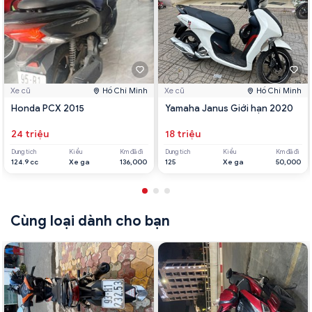
Xe cũ
Hồ Chí Minh
Xe cũ
Hồ Chí Minh
Honda PCX 2015
Yamaha Janus Giới hạn 2020
24 triệu
18 triệu
Dung tích
Kiểu
Km đã đi
Dung tích
Kiểu
Km đã đi
124.9 cc
Xe ga
136,000
125
Xe ga
50,000
Cùng loại dành cho bạn