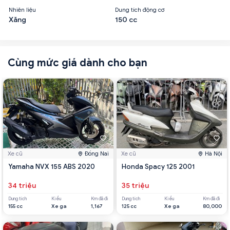
Nhiên liệu
Dung tích động cơ
Xăng
150 cc
Cùng mức giá dành cho bạn
Xe cũ
Đồng Nai
Xe cũ
Hà Nội
Yamaha NVX 155 ABS 2020
Honda Spacy 125 2001
34 triệu
35 triệu
Dung tích
Kiểu
Km đã đi
Dung tích
Kiểu
Km đã đi
155 cc
Xe ga
1,167
125 cc
Xe ga
80,000