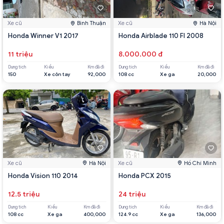
Xe cũ
Bình Thuận
Xe cũ
Hà Nội
Honda Winner V1 2017
Honda Airblade 110 FI 2008
11 triệu
8.000.000 đ
Dung tích
Kiểu
Km đã đi
Dung tích
Kiểu
Km đã đi
150
Xe côn tay
92,000
108 cc
Xe ga
20,000
Xe cũ
Hà Nội
Xe cũ
Hồ Chí Minh
Honda Vision 110 2014
Honda PCX 2015
12.5 triệu
24 triệu
Dung tích
Kiểu
Km đã đi
Dung tích
Kiểu
Km đã đi
108 cc
Xe ga
400,000
124.9 cc
Xe ga
136,000