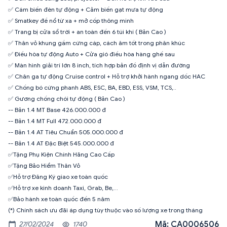
✅ Cám biến đèn tự động + Cảm biến gạt mưa tự động
✅ Smatkey đề nổ từ xa + mở cốp thông minh
✅ Trang bị cửa sổ trời + an toàn đến 6 túi khí ( Bản Cao )
✅ Thân vỏ khung gầm cứng cáp, cách âm tốt trong phân khúc
✅ Điều hòa tự động Auto + Cửa gió điều hòa hàng ghế sau
✅ Màn hình giải trí lớn 8 inch, tích hợp bản đồ định vị dẫn đường
✅ Chân ga tự động Cruise control + Hỗ trợ khởi hành ngang dốc HAC
✅ Chống bó cứng phanh ABS, ESC, BA, EBD, ESS, VSM, TCS,..
✅ Gương chống chói tự động ( Bản Cao )
-- Bản 1.4 MT Base 426.000.000 đ
-- Bản 1.4 MT Full 472.000.000 đ
-- Bản 1.4 AT Tiêu Chuẩn 505.000.000 đ
-- Bản 1.4 AT Đặc Biệt 545.000.000 đ
✅Tặng Phụ Kiện Chính Hãng Cao Cấp
✅Tặng Bảo Hiểm Thân Vỏ
✅Hỗ trợ Đăng Ký giao xe toàn quốc
✅Hỗ trợ xe kinh doanh Taxi, Grab, Be,...
✅Bảo hành xe toàn quốc đến 5 năm
(*) Chính sách ưu đãi áp dụng tùy thuộc vào số lượng xe trong tháng
Mã: CA0006506
27/02/2024
1740