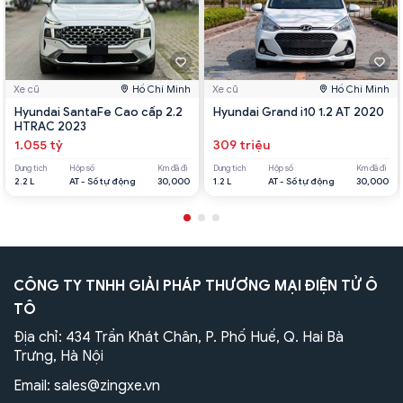
Xe cũ
Hồ Chí Minh
Xe cũ
Hồ Chí Minh
Hyundai SantaFe Cao cấp 2.2
Hyundai Grand i10 1.2 AT 2020
HTRAC 2023
1.055 tỷ
309 triệu
Dung tích
Hộp số
Km đã đi
Dung tích
Hộp số
Km đã đi
2.2 L
AT - Số tự động
30,000
1.2 L
AT - Số tự động
30,000
CÔNG TY TNHH GIẢI PHÁP THƯƠNG MẠI ĐIỆN TỬ Ô
TÔ
Địa chỉ: 434 Trần Khát Chân, P. Phố Huế, Q. Hai Bà
Trưng, Hà Nội
Email:
sales@zingxe.vn