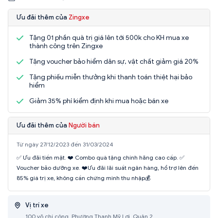
Ưu đãi thêm của
Zingxe
Tặng 01 phần quà trị giá lên tới 500k cho KH mua xe
thành công trên Zingxe
Tặng voucher bảo hiểm dân sự, vật chất giảm giá 20%
Tặng phiếu miễn thưởng khi thanh toán thiệt hại bảo
hiểm
Giảm 35% phí kiểm định khi mua hoặc bán xe
Ưu đãi thêm của
Người bán
Từ ngày 27/12/2023 đến 31/03/2024
✅ Ưu đãi tiền mặt. ❤️ Combo quà tặng chính hãng cao cấp. ✅
Voucher bảo dưỡng xe. ❤️Ưu đãi lãi suất ngân hàng, hổ trợ lên đến
85% giá trị xe, không cần chứng minh thu nhập💰
Vị trí xe
100 võ chí công, Phường Thạnh Mỹ Lợi, Quận 2