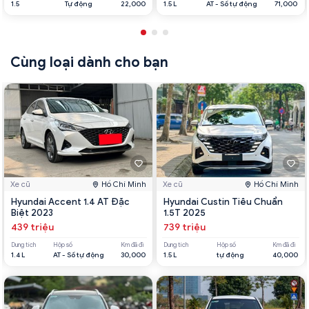
1.5
Tự động
22,000
1.5 L
AT - Số tự động
71,000
Cùng loại dành cho bạn
Xe cũ
Hồ Chí Minh
Xe cũ
Hồ Chí Minh
Hyundai Accent 1.4 AT Đặc
Hyundai Custin Tiêu Chuẩn
Biệt 2023
1.5T 2025
439 triệu
739 triệu
Dung tích
Hộp số
Km đã đi
Dung tích
Hộp số
Km đã đi
1.4 L
AT - Số tự động
30,000
1.5 L
tự động
40,000