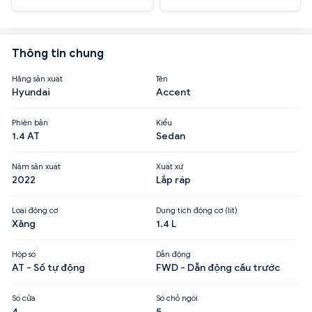
Thông tin chung
Hãng sản xuất
Tên
Hyundai
Accent
Phiên bản
Kiểu
1.4 AT
Sedan
Năm sản xuất
Xuất xứ
2022
Lắp ráp
Loại động cơ
Dung tích động cơ (lít)
Xăng
1.4 L
Hộp số
Dẫn động
AT - Số tự động
FWD - Dẫn động cầu trước
Số cửa
Số chỗ ngồi
4
5