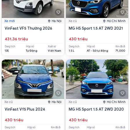
Xe mới
Hà Nội
Xe cũ
Hồ Chí Minh
VinFast VF5 Thường 2026
MG HS Sport 1.5 AT 2WD 2021
431.36 triệu
430 triệu
Dung tích
Hộp số
Xuất xứ
Dung tích
Hộp số
Km đã đi
135
Tự Động
Việt Nam
1.5 L
AT - Số tự động
71,000
Xe cũ
Hà Nội
Xe cũ
Hồ Chí Minh
VinFast Vf5 Plus 2024
MG HS Sport 1.5 AT 2WD 2020
430 triệu
430 triệu
Dung tích
Hộp số
Km đã đi
Dung tích
Hộp số
Km đã đi