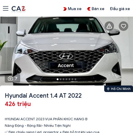
Mua xe
Bán xe
Đấu giá xe
7
Hồ Chí Minh
Hyundai Accent 1.4 AT 2022
426 triệu
HYUNDAI ACCENT 2023 VUA PHÂN KHÚC HẠNG B
Năng Động - Rộng Rãi- Nhiều Tiện Nghi
✅ Đèn chiếu sáng Led, projector + Đèn hỗ trợ khi vào cua