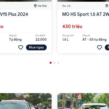
Hà Nội
Xe cũ
VinFast Vf5 Plus 2024
MG HS Sport 1.5 AT 2
ệu
430 triệu
Hộp số
Km đã đi
Dung tích
Hộp số
Tự động
22,000
1.5 L
AT - Số tự động
Mua ngay