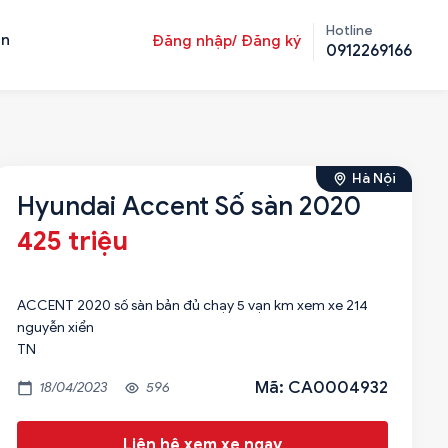
Hotline
ản
Đăng nhập/ Đăng ký
0912269166
Hà Nội
Hyundai Accent Số sàn 2020
425 triệu
ACCENT 2020 số sàn bản đủ chạy 5 vạn km xem xe 214
nguyễn xiển
TN
Mã: CA0004932
18/04/2023
596
Liên hệ xem xe ngay