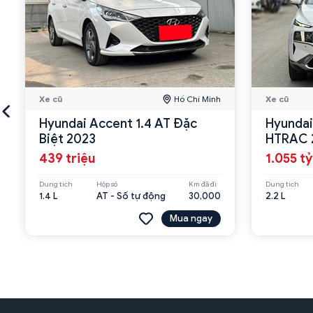
Xe cũ
Hồ Chí Minh
Xe cũ
Hyundai Accent 1.4 AT Đặc
Hyundai
Biệt 2023
HTRAC 
439 triệu
1.055 tỷ
Dung tích
Hộp số
Km đã đi
Dung tích
1.4 L
AT - Số tự động
30,000
2.2 L
Mua ngay