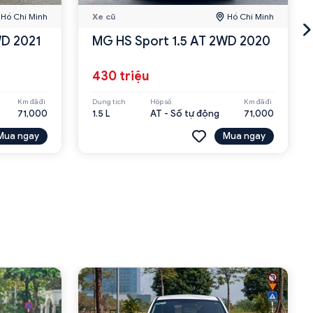
Hồ Chí Minh
Xe cũ
Hồ Chí Minh
WD 2021
MG HS Sport 1.5 AT 2WD 2020
430 triệu
Km đã đi
Dung tích
Hộp số
Km đã đi
71,000
1.5 L
AT - Số tự động
71,000
Mua ngay
Mua ngay