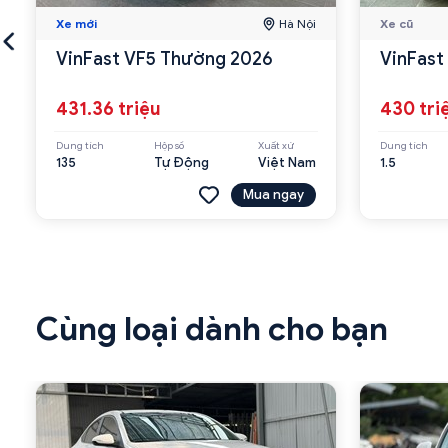
Xe mới
Hà Nội
Xe cũ
VinFast VF5 Thường 2026
431.36 triệu
430 tri
Dung tích
Hộp số
Xuất xứ
Dung tích
135
Tự Động
Việt Nam
1.5
Mua ngay
Cùng loại dành cho bạn