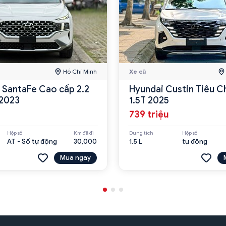
Hồ Chí Minh
Xe cũ
 SantaFe Cao cấp 2.2
Hyundai Custin Tiêu C
2023
1.5T 2025
739 triệu
Hộp số
Km đã đi
Dung tích
Hộp số
AT - Số tự động
30,000
1.5 L
tự động
Mua ngay