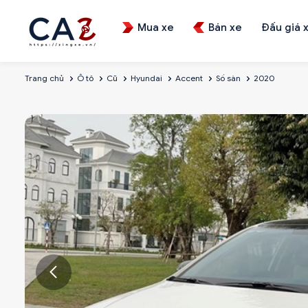
Mua xe
Bán xe
Đấu giá 
Trang chủ
Ô tô
Cũ
Hyundai
Accent
Số sàn
2020