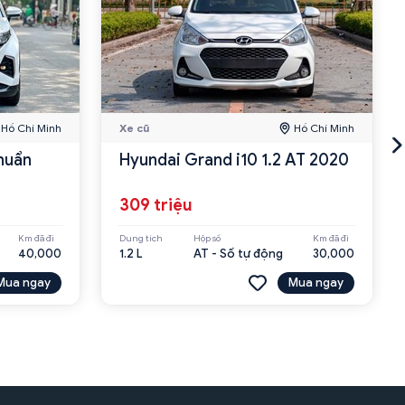
Hồ Chí Minh
Xe cũ
Hồ Chí Minh
huẩn
Hyundai Grand i10 1.2 AT 2020
309 triệu
Km đã đi
Dung tích
Hộp số
Km đã đi
40,000
1.2 L
AT - Số tự động
30,000
Mua ngay
Mua ngay