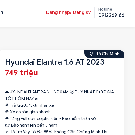
Hotline
ản
Đăng nhập/ Đăng ký
0912269166
Hồ Chí Minh
Hyundai Elantra 1.6 AT 2023
749 triệu
🚘 HYUNDAI ELANTRA N LINE XÁM 🥇 DUY NHẤT 01 XE GIÁ
TỐT HÔM NAY🔥
☘ Trả trước 13xtr nhận xe
☘ Xe có sẵn giao nhanh
☘ Tặng Full combo phụ kiện - Bảo hiểm thân vỏ
👉 Bảo hành lên đến 5 năm
➢ Hỗ Trợ Vay Tối Đa 85%, Không Cần Chứng Minh Thu