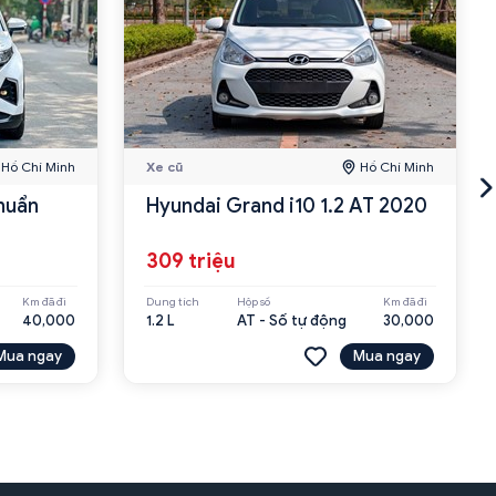
Hồ Chí Minh
Xe cũ
Hồ Chí Minh
huẩn
Hyundai Grand i10 1.2 AT 2020
309 triệu
Km đã đi
Dung tích
Hộp số
Km đã đi
40,000
1.2 L
AT - Số tự động
30,000
Mua ngay
Mua ngay