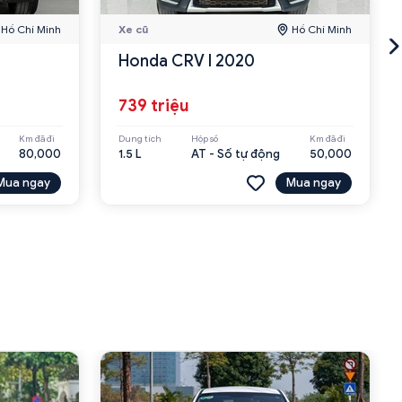
Hồ Chí Minh
Xe cũ
Hồ Chí Minh
Honda CRV l 2020
739 triệu
Km đã đi
Dung tích
Hộp số
Km đã đi
80,000
1.5 L
AT - Số tự động
50,000
Mua ngay
Mua ngay