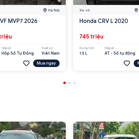
Hà Nội
Xe cũ
 VF MVP7 2026
Honda CRV L 2020
triệu
745 triệu
Hộp số
Xuất xứ
Dung tích
Hộp số
Hộp Số Tự Động
Viêt Nam
1.5 L
AT - Số tự động
Mua ngay