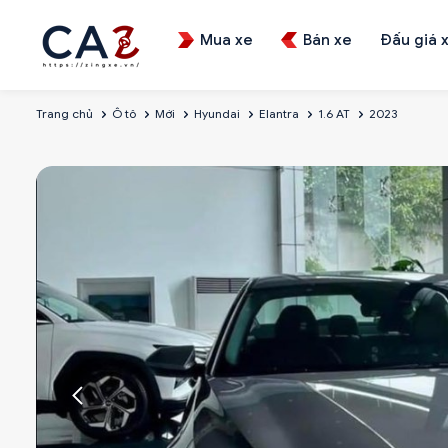
Mua xe
Bán xe
Đấu giá 
Trang chủ
Ô tô
Mới
Hyundai
Elantra
1.6 AT
2023