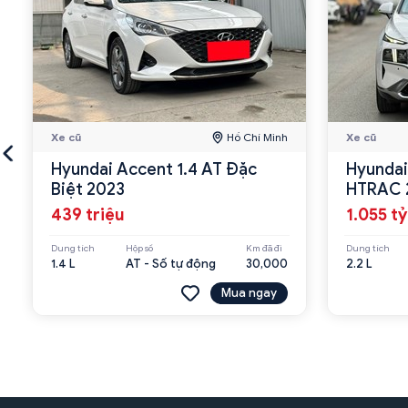
Xe cũ
Hồ Chí Minh
Xe cũ
Hyundai Accent 1.4 AT Đặc
Hyundai
Biệt 2023
HTRAC 
439 triệu
1.055 tỷ
Dung tích
Hộp số
Km đã đi
Dung tích
1.4 L
AT - Số tự động
30,000
2.2 L
Mua ngay