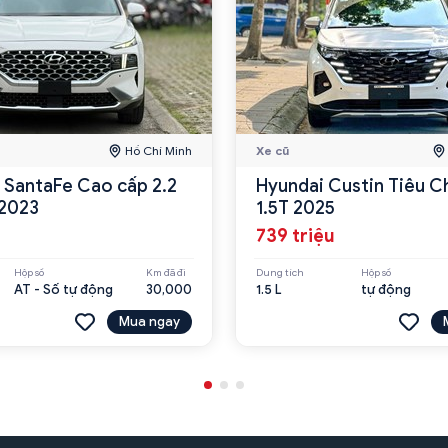
Hồ Chí Minh
Xe cũ
 SantaFe Cao cấp 2.2
Hyundai Custin Tiêu C
2023
1.5T 2025
739 triệu
Hộp số
Km đã đi
Dung tích
Hộp số
AT - Số tự động
30,000
1.5 L
tự động
Mua ngay