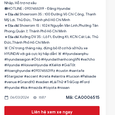
Nhập, Hỗ trợ nợ xấu
☎️HOTLINE : 0937455319 - Đăng Hyundai
🔸Đ𝐢̣𝐚 𝐜𝐡𝐢̉ Showroom 3S : 100 Đường Võ Chí Công, Thạnh
Mỹ Lợi, Thủ Đức, Thành phố Hồ Chí Minh
🔸Đ𝐢̣𝐚 𝐜𝐡𝐢̉ Showrom 1S : 1024 Nguyễn Văn Linh,Phường Tân
Phong,Quận 7, Thành Phố Hồ Chí Minh
🔸Đ𝐢̣𝐚 𝐜𝐡𝐢̉ Xưởng DV 3S : Lô F1, Đường K1, KCN Cát Lái, Thủ
Đức,Thành Phố Hồ Chí Minh
🚨 Chỉ trong tháng này, đừng bỏ lỡ cơ hội sở hữu xe
HYUNDAI với giá cực kỳ hấp dẫn! 🚨 #Hyundaianphu
#hyundaisaigon #Ôtô #HyundaithanhcongVN #xe7cho
#Hyundai #HoivienHyundai #XeHơi #GiáTốt
#Hoanghyundai #0937455319z #custin #santafe
#Stargazer #accent #creta #elantra #tucson #Palisade
#venue #GrandI10 #xedien #LáiThử #TrảGop #Ford
#hyundai #kia #mazda #toyota #nissan
Mã: CA0006515
06/03/2024
1587
Liên hệ xem xe ngay