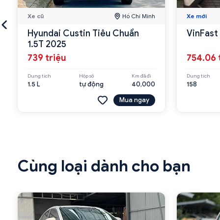
Xe cũ
Hồ Chí Minh
Xe mới
Hyundai Custin Tiêu Chuẩn
VinFast
1.5T 2025
739 triệu
754.06 
Dung tích
Hộp số
Km đã đi
Dung tích
1.5 L
tự động
40,000
158
Mua ngay
Cùng loại dành cho bạn