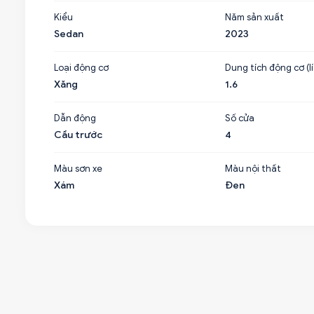
Kiểu
Năm sản xuất
Sedan
2023
Loại động cơ
Dung tích động cơ (lí
Xăng
1.6
Dẫn động
Số cửa
Cầu trước
4
Màu sơn xe
Màu nội thất
Xám
Đen