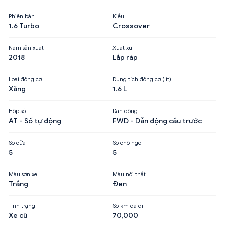
Phiên bản
Kiểu
1.6 Turbo
Crossover
Năm sản xuất
Xuất xứ
2018
Lắp ráp
Loại động cơ
Dung tích động cơ (lít)
Xăng
1.6 L
Hộp số
Dẫn động
AT - Số tự động
FWD - Dẫn động cầu trước
Số cửa
Số chỗ ngồi
5
5
Màu sơn xe
Màu nội thất
Trắng
Đen
Tình trạng
Số km đã đi
Xe cũ
70,000