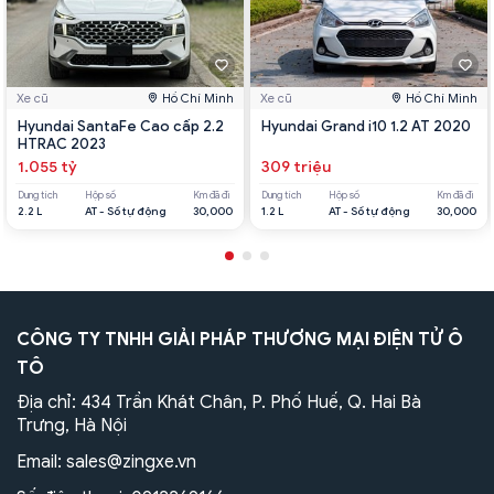
Xe cũ
Hồ Chí Minh
Xe cũ
Hồ Chí Minh
Hyundai SantaFe Cao cấp 2.2
Hyundai Grand i10 1.2 AT 2020
HTRAC 2023
1.055 tỷ
309 triệu
Dung tích
Hộp số
Km đã đi
Dung tích
Hộp số
Km đã đi
2.2 L
AT - Số tự động
30,000
1.2 L
AT - Số tự động
30,000
CÔNG TY TNHH GIẢI PHÁP THƯƠNG MẠI ĐIỆN TỬ Ô
TÔ
Địa chỉ: 434 Trần Khát Chân, P. Phố Huế, Q. Hai Bà
Trưng, Hà Nội
Email:
sales@zingxe.vn