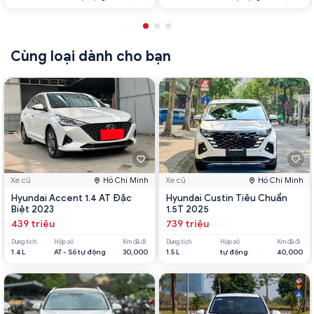
Cùng loại dành cho bạn
Xe cũ
Hồ Chí Minh
Xe cũ
Hồ Chí Minh
Hyundai Accent 1.4 AT Đặc
Hyundai Custin Tiêu Chuẩn
Biệt 2023
1.5T 2025
439 triệu
739 triệu
Dung tích
Hộp số
Km đã đi
Dung tích
Hộp số
Km đã đi
1.4 L
AT - Số tự động
30,000
1.5 L
tự động
40,000