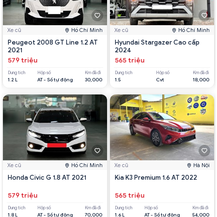
Xe cũ
Hồ Chí Minh
Xe cũ
Hồ Chí Minh
Peugeot 2008 GT Line 1.2 AT
Hyundai Stargazer Cao cấp
2021
2024
579 triệu
565 triệu
Dung tích
Hộp số
Km đã đi
Dung tích
Hộp số
Km đã đi
1.2 L
AT - Số tự động
30,000
1.5
Cvt
18,000
Xe cũ
Hồ Chí Minh
Xe cũ
Hà Nội
Honda Civic G 1.8 AT 2021
Kia K3 Premium 1.6 AT 2022
579 triệu
565 triệu
Dung tích
Hộp số
Km đã đi
Dung tích
Hộp số
Km đã đi
1.8 L
AT - Số tự động
70,000
1.6 L
AT - Số tự động
54,000