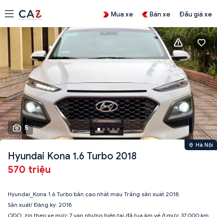
Mua xe
Bán xe
Đấu giá xe
5
Hà Nội
Hyundai Kona 1.6 Turbo 2018
570 triệu
Hyundai_Kona 1.6 Turbo bản cao nhất màu Trắng sản xuất 2018
Sản xuất/ Đăng ký: 2018
ODO: zin theo xe mức 7 vạn nhưng hiện tại đã tua km về ở mức 37.000 km