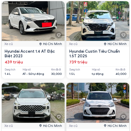
Xe cũ
Hồ Chí Minh
Xe cũ
Hồ Chí Minh
Hyundai Accent 1.4 AT Đặc
Hyundai Custin Tiêu Chuẩn
Biệt 2023
1.5T 2025
439 triệu
739 triệu
Dung tích
Hộp số
Km đã đi
Dung tích
Hộp số
Km đã đi
1.4 L
AT - Số tự động
30,000
1.5 L
tự động
40,000
Xe cũ
Hồ Chí Minh
Xe cũ
Hồ Chí Minh