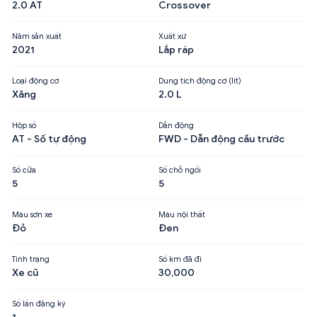
2.0 AT
Crossover
Năm sản xuất
Xuất xứ
2021
Lắp ráp
Loại động cơ
Dung tích động cơ (lít)
Xăng
2.0 L
Hộp số
Dẫn động
AT - Số tự động
FWD - Dẫn động cầu trước
Số cửa
Số chỗ ngồi
5
5
Màu sơn xe
Màu nội thất
Đỏ
Đen
Tình trạng
Số km đã đi
Xe cũ
30,000
Số lần đăng ký