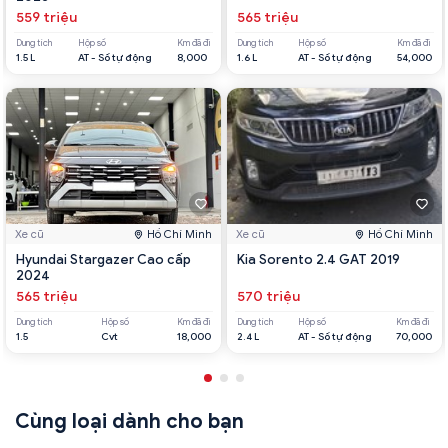
559 triệu
565 triệu
Dung tích
Hộp số
Km đã đi
Dung tích
Hộp số
Km đã đi
1.5 L
AT - Số tự động
8,000
1.6 L
AT - Số tự động
54,000
Xe cũ
Hồ Chí Minh
Xe cũ
Hồ Chí Minh
Hyundai Stargazer Cao cấp
Kia Sorento 2.4 GAT 2019
2024
565 triệu
570 triệu
Dung tích
Hộp số
Km đã đi
Dung tích
Hộp số
Km đã đi
1.5
Cvt
18,000
2.4 L
AT - Số tự động
70,000
Cùng loại dành cho bạn