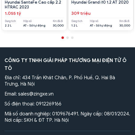
Hyundai SantaFe Cao cấp 2.2
Hyundai Grand i10 1.2 AT 2020
HTRAC 2023
1.055 tỷ
309 triệu
Dung tích
Hộp số
Km đã đi
Dung tích
Hộp số
Km đã đi
2.2 L
AT - Số tự động
30,000
1.2 L
AT - Số tự động
30,000
CÔNG TY TNHH GIẢI PHÁP THƯƠNG MẠI ĐIỆN TỬ Ô
TÔ
Địa chỉ: 434 Trần Khát Chân, P. Phố Huế, Q. Hai Bà
Trưng, Hà Nội
Email:
sales@zingxe.vn
Số điện thoại:
0912269166
Mã số doanh nghiệp: 0109676491. Ngày cấp: 08/01/2024.
Nơi cấp: SKH & ĐT TP. Hà Nội