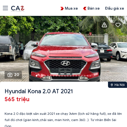
Mua xe
Bán xe
Đấu giá xe
20
Hà Nội
Hyundai Kona 2.0 AT 2021
565 triệu
Kona 2.0 đặc biệt sản xuất 2021 xe chạy 3vkm (lịch sử hãng full), xe đã lên
full đồ chơi (gián kính,chải sàn, màn hình, cam 360…). Tư nhân Biển Sài
Gòn.