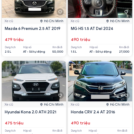
Xe cũ
Hồ Chí Minh
Xe cũ
Hồ Chí Minh
Mazda 6 Premium 2.5 AT 2019
MG HS 1.5 AT Del 2024
479 triệu
490 triệu
Dung tích
Hộp số
Km đã đi
Dung tích
Hộp số
Km đã đi
2.5 L
AT - Số tự động
50,000
1.5 L
AT - Số tự động
27,000
Xe cũ
Hồ Chí Minh
Xe cũ
Hồ Chí Minh
Hyundai Kona 2.0 ATH 2021
Honda CRV 2.4 AT 2016
475 triệu
490 triệu
Dung tích
Hộp số
Km đã đi
Dung tích
Hộp số
Km đã đi