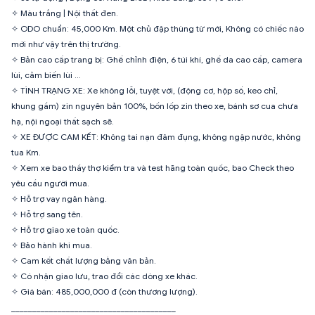
✧ Màu trắng | Nội thất đen.
✧ ODO chuẩn: 45,000 Km. Một chủ đập thùng từ mới, Không có chiếc nào
mới như vậy trên thị trường.
✧ Bản cao cấp trang bị: Ghế chỉnh điện, 6 túi khí, ghế da cao cấp, camera
lùi, cảm biến lùi …
✧ TÌNH TRẠNG XE: Xe không lỗi, tuyệt vời, (động cơ, hộp số, keo chỉ,
khung gầm) zin nguyên bản 100%, bốn lốp zin theo xe, bánh sơ cua chưa
hạ, nội ngoại thất sạch sẽ.
✧ XE ĐƯỢC CAM KẾT: Không tai nạn đâm đụng, không ngập nước, không
tua Km.
✧ Xem xe bao thầy thợ kiểm tra và test hãng toàn quốc, bao Check theo
yêu cầu người mua.
✧ Hỗ trợ vay ngân hàng.
✧ Hỗ trợ sang tên.
✧ Hỗ trợ giao xe toàn quốc.
✧ Bảo hành khi mua.
✧ Cam kết chất lượng bằng văn bản.
✧ Có nhận giao lưu, trao đổi các dòng xe khác.
✧ Giá bán: 485,000,000 đ (còn thương lượng).
_______________________________________