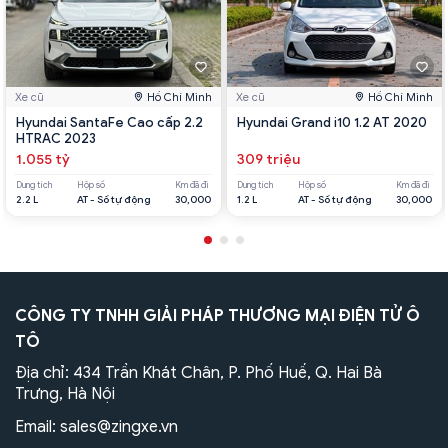
Xe cũ
Hồ Chí Minh
Xe cũ
Hồ Chí Minh
Hyundai SantaFe Cao cấp 2.2
Hyundai Grand i10 1.2 AT 2020
HTRAC 2023
1.055 tỷ
309 triệu
Dung tích
Hộp số
Km đã đi
Dung tích
Hộp số
Km đã đi
2.2 L
AT - Số tự động
30,000
1.2 L
AT - Số tự động
30,000
CÔNG TY TNHH GIẢI PHÁP THƯƠNG MẠI ĐIỆN TỬ Ô
TÔ
Địa chỉ: 434 Trần Khát Chân, P. Phố Huế, Q. Hai Bà
Trưng, Hà Nội
Email:
sales@zingxe.vn