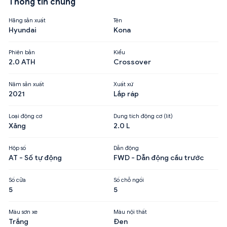
Thông tin chung
Hãng sản xuất
Tên
Hyundai
Kona
Phiên bản
Kiểu
2.0 ATH
Crossover
Năm sản xuất
Xuất xứ
2021
Lắp ráp
Loại động cơ
Dung tích động cơ (lít)
Xăng
2.0 L
Hộp số
Dẫn động
AT - Số tự động
FWD - Dẫn động cầu trước
Số cửa
Số chỗ ngồi
5
5
Màu sơn xe
Màu nội thất
Trắng
Đen