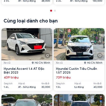
2.0 L
AT - Số tự động
48,000
2.4 L
AT - Số tự động
130,000
Cùng loại dành cho bạn
Xe cũ
Hồ Chí Minh
Xe cũ
Hồ Chí Minh
Hyundai Accent 1.4 AT Đặc
Hyundai Custin Tiêu Chuẩn
Biệt 2023
1.5T 2025
439 triệu
739 triệu
Dung tích
Hộp số
Km đã đi
Dung tích
Hộp số
Km đã đi
1.4 L
AT - Số tự động
30,000
1.5 L
tự động
40,000