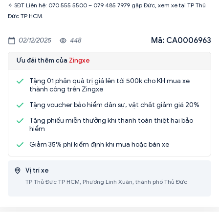
✧ SĐT Liên hệ: 070 555 5500 – 079 485 7979 gặp Đức, xem xe tại TP Thủ
Đức TP HCM.
Mã: CA0006963
02/12/2025
448
Ưu đãi thêm của
Zingxe
Tặng 01 phần quà trị giá lên tới 500k cho KH mua xe
thành công trên Zingxe
Tặng voucher bảo hiểm dân sự, vật chất giảm giá 20%
Tặng phiếu miễn thưởng khi thanh toán thiệt hại bảo
hiểm
Giảm 35% phí kiểm định khi mua hoặc bán xe
Vị trí xe
TP Thủ Đức TP HCM, Phường Linh Xuân, thành phố Thủ Đức