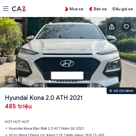
Mua xe
Bán xe
Đấu giá xe
13
Hồ Chí Minh
Hyundai Kona 2.0 ATH 2021
485 triệu
HOT HOT HOT
✧ Hyundai Kona Đặc Biệt 2.0 AT | Năm SX 2021
✧ Số tự động | Động cơ: Xăng 2.0L | Kiểu dáng: SUV | 5 chỗ.