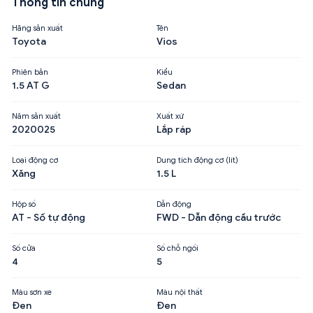
Thông tin chung
Hãng sản xuất
Tên
Toyota
Vios
Phiên bản
Kiểu
1.5 AT G
Sedan
Năm sản xuất
Xuất xứ
2020025
Lắp ráp
Loại động cơ
Dung tích động cơ (lít)
Xăng
1.5 L
Hộp số
Dẫn động
AT - Số tự động
FWD - Dẫn động cầu trước
Số cửa
Số chỗ ngồi
4
5
Màu sơn xe
Màu nội thất
Đen
Đen