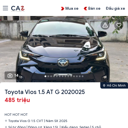
Mua xe
Bán xe
Đấu giá xe
14
Hồ Chí Minh
Toyota Vios 1.5 AT G 2020025
485 triệu
HOT HOT HOT
✧ Toyota Vios G 1.5 CVT | Năm SX 2025
✧ Số tự động | Động cơ: Xăng 1.5L | Kiểu dáng: Sedan | 5 chỗ.