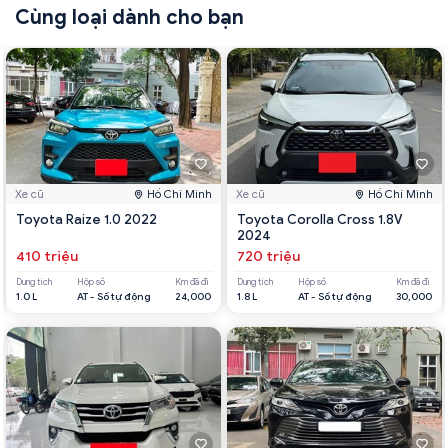
Cùng loại dành cho bạn
Xe cũ
Hồ Chí Minh
Xe cũ
Hồ Chí Minh
Toyota Raize 1.0 2022
Toyota Corolla Cross 1.8V
2024
410 triệu
720 triệu
Dung tích
Hộp số
Km đã đi
Dung tích
Hộp số
Km đã đi
1.0 L
AT - Số tự động
24,000
1.8 L
AT - Số tự động
30,000