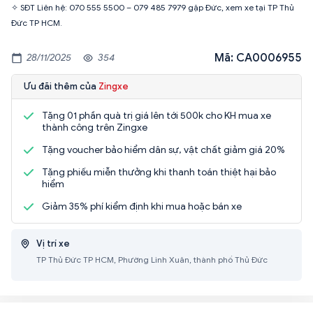
✧ SĐT Liên hệ: 070 555 5500 – 079 485 7979 gặp Đức, xem xe tại TP Thủ
Đức TP HCM.
Mã: CA0006955
28/11/2025
354
Ưu đãi thêm của
Zingxe
Tặng 01 phần quà trị giá lên tới 500k cho KH mua xe
thành công trên Zingxe
Tặng voucher bảo hiểm dân sự, vật chất giảm giá 20%
Tặng phiếu miễn thưởng khi thanh toán thiệt hại bảo
hiểm
Giảm 35% phí kiểm định khi mua hoặc bán xe
Vị trí xe
TP Thủ Đức TP HCM, Phường Linh Xuân, thành phố Thủ Đức