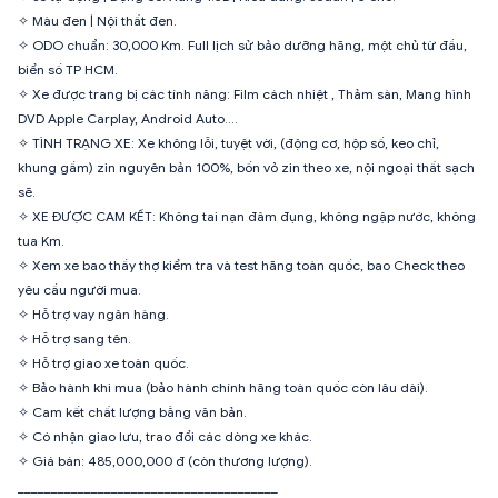
✧ Màu đen | Nội thất đen.
✧ ODO chuẩn: 30,000 Km. Full lịch sử bảo dưỡng hãng, một chủ từ đầu,
biển số TP HCM.
✧ Xe được trang bị các tính năng: Film cách nhiệt , Thảm sàn, Mang hình
DVD Apple Carplay, Android Auto....
✧ TÌNH TRẠNG XE: Xe không lỗi, tuyệt vời, (động cơ, hộp số, keo chỉ,
khung gầm) zin nguyên bản 100%, bốn vỏ zin theo xe, nội ngoại thất sạch
sẽ.
✧ XE ĐƯỢC CAM KẾT: Không tai nạn đâm đụng, không ngập nước, không
tua Km.
✧ Xem xe bao thầy thợ kiểm tra và test hãng toàn quốc, bao Check theo
yêu cầu người mua.
✧ Hỗ trợ vay ngân hàng.
✧ Hỗ trợ sang tên.
✧ Hỗ trợ giao xe toàn quốc.
✧ Bảo hành khi mua (bảo hành chính hãng toàn quốc còn lâu dài).
✧ Cam kết chất lượng bằng văn bản.
✧ Có nhận giao lưu, trao đổi các dòng xe khác.
✧ Giá bán: 485,000,000 đ (còn thương lượng).
_______________________________________