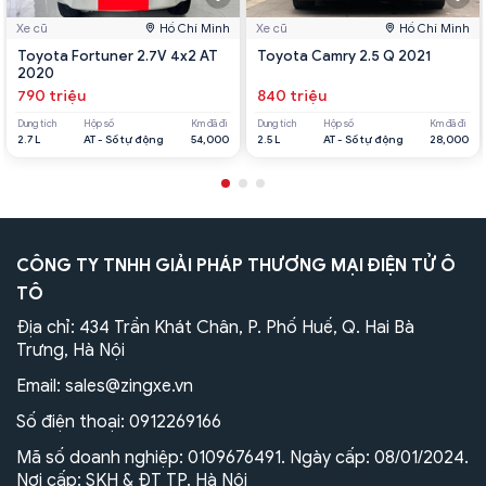
Xe cũ
Hồ Chí Minh
Xe cũ
Hồ Chí Minh
Toyota Fortuner 2.7V 4x2 AT
Toyota Camry 2.5 Q 2021
2020
790 triệu
840 triệu
Dung tích
Hộp số
Km đã đi
Dung tích
Hộp số
Km đã đi
2.7 L
AT - Số tự động
54,000
2.5 L
AT - Số tự động
28,000
CÔNG TY TNHH GIẢI PHÁP THƯƠNG MẠI ĐIỆN TỬ Ô
TÔ
Địa chỉ: 434 Trần Khát Chân, P. Phố Huế, Q. Hai Bà
Trưng, Hà Nội
Email:
sales@zingxe.vn
Số điện thoại:
0912269166
Mã số doanh nghiệp: 0109676491. Ngày cấp: 08/01/2024.
Nơi cấp: SKH & ĐT TP. Hà Nội