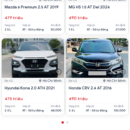
Mazda 6 Premium 2.5 AT 2019
MG HS 1.5 AT Del 2024
479 triệu
490 triệu
Dung tích
Hộp số
Km đã đi
Dung tích
Hộp số
Km đã đi
2.5 L
AT - Số tự động
50,000
1.5 L
AT - Số tự động
27,000
Xe cũ
Hồ Chí Minh
Xe cũ
Hồ Chí Minh
Hyundai Kona 2.0 ATH 2021
Honda CRV 2.4 AT 2016
475 triệu
490 triệu
Dung tích
Hộp số
Km đã đi
Dung tích
Hộp số
Km đã đi
2.0 L
AT - Số tự động
48,000
2.4 L
AT - Số tự động
130,000