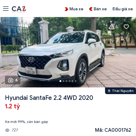
Mua xe
Bán xe
Đấu giá xe
6
Thái Nguyên
Hyundai SantaFe 2.2 4WD 2020
1.2 tỷ
Xe mới 99%, cần bán gấp
Mã: CA0001762
727