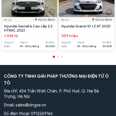
Xe cũ
Hồ Chí Minh
Xe cũ
Hồ Chí Minh
Hyundai SantaFe Cao cấp 2.2
Hyundai Grand i10 1.2 AT 2020
HTRAC 2023
1.055 tỷ
309 triệu
Dung tích
Hộp số
Km đã đi
Dung tích
Hộp số
Km đã đi
2.2 L
AT - Số tự động
30,000
1.2 L
AT - Số tự động
30,000
CÔNG TY TNHH GIẢI PHÁP THƯƠNG MẠI ĐIỆN TỬ Ô
TÔ
Địa chỉ: 434 Trần Khát Chân, P. Phố Huế, Q. Hai Bà
Trưng, Hà Nội
Email:
sales@zingxe.vn
Số điện thoại:
0912269166