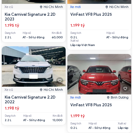
Xe cũ
Hồ Chí Minh
Xe mới
Hồ Chí Minh
Kia Carnival Signature 2.2D
VinFast VF8 Plus 2025
2023
1.195 tỷ
1.199 tỷ
Dung tích
Hộp số
Km đã đi
Dung tích
Hộp số
2.2 L
AT - Số tự động
60,000
0.2 L
AT - Số tự động
Xuất xứ
Lắp ráp Việt Nam
Xe cũ
Hồ Chí Minh
Kia Carnival Signature 2.2D
Xe mới
Bình Dương
2022
VinFast VF8 Plus 2025
1.198 tỷ
1.199 tỷ
Dung tích
Hộp số
Km đã đi
2.2 L
AT - Số tự động
13,000
Dung tích
Hộp số
Xuất xứ
0.2 L
AT - Số tự động
Lắp ráp