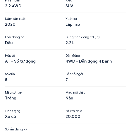
Phiên bản
Kiểu
2.2 4WD
SUV
Năm sản xuất
Xuất xứ
2020
Lắp ráp
Loại động cơ
Dung tích động cơ (lít)
Dầu
2.2 L
Hộp số
Dẫn động
AT - Số tự động
4WD - Dẫn động 4 bánh
Số cửa
Số chỗ ngồi
5
7
Màu sơn xe
Màu nội thất
Trắng
Nâu
Tình trạng
Số km đã đi
Xe cũ
20,000
Số lần đăng ký