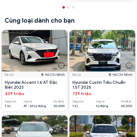
Cùng loại dành cho bạn
Xe cũ
Hồ Chí Minh
Xe cũ
Hồ Chí Minh
Hyundai Accent 1.4 AT Đặc
Hyundai Custin Tiêu Chuẩn
Biệt 2023
1.5T 2025
439 triệu
739 triệu
Dung tích
Hộp số
Km đã đi
Dung tích
Hộp số
Km đã đi
1.4 L
AT - Số tự động
30,000
1.5 L
tự động
40,000