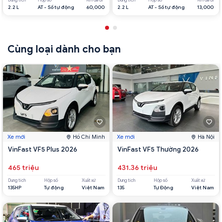
Dung tích
Hộp số
Km đã đi
Dung tích
Hộp số
Km đã đi
2.2 L
AT - Số tự động
60,000
2.2 L
AT - Số tự động
13,000
Cùng loại dành cho bạn
Xe mới
Hồ Chí Minh
Xe mới
Hà Nội
VinFast VF5 Plus 2026
VinFast VF5 Thường 2026
465 triệu
431.36 triệu
Dung tích
Hộp số
Xuất xứ
Dung tích
Hộp số
Xuất xứ
135HP
Tự động
Việt Nam
135
Tự Động
Việt Nam