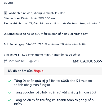
đường.
5️⃣ Bảo hành đỉnh cao, không lo chi phí lâu dài:
Bảo hành xe 10 năm hoặc 200.000 km.
Pin bảo hành trọn đời, đảm bảo sự an tâm tuyệt đối trong từng chuyến đi.
🚗 Đừng bỏ lỡ cơ hội sở hữu mẫu xe điện dẫn đầu xu hướng này!
📞 Liên hệ ngay: 0966.251.796 để nhận ưu đãi và tư vấn chi tiết.
VinFast VF8 – Lựa chọn thông minh, nâng tầm cuộc sống!
Mã: CA0006859
29/07/2025
617
Ưu đãi thêm của
Zingxe
Tặng 01 phần quà trị giá lên tới 500k cho KH mua xe
thành công trên Zingxe
Tặng voucher bảo hiểm dân sự, vật chất giảm giá 20%
Tặng phiếu miễn thưởng khi thanh toán thiệt hại bảo
hiểm