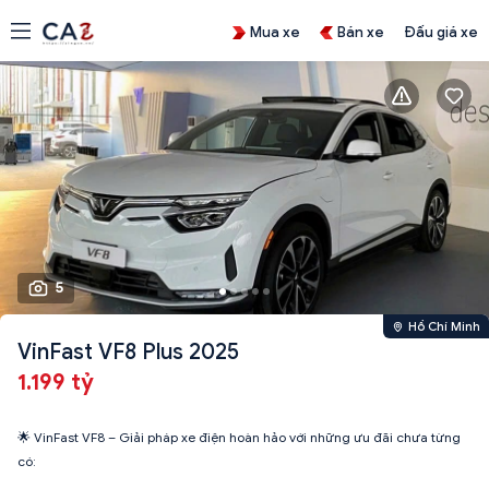
Mua xe
Bán xe
Đấu giá xe
5
Hồ Chí Minh
VinFast VF8 Plus 2025
1.199 tỷ
🌟 VinFast VF8 – Giải pháp xe điện hoàn hảo với những ưu đãi chưa từng
có: