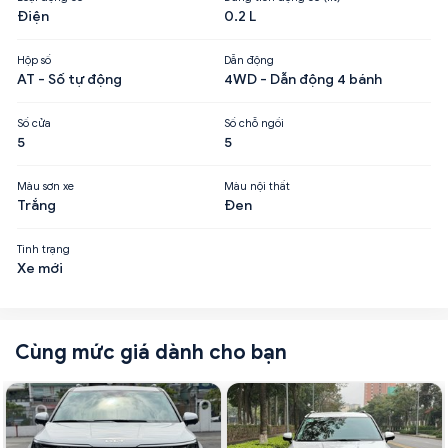
Điện
0.2 L
Hộp số
Dẫn động
AT - Số tự động
4WD - Dẫn động 4 bánh
Số cửa
Số chỗ ngồi
5
5
Màu sơn xe
Màu nội thất
Trắng
Đen
Tình trạng
Xe mới
Cùng mức giá dành cho bạn