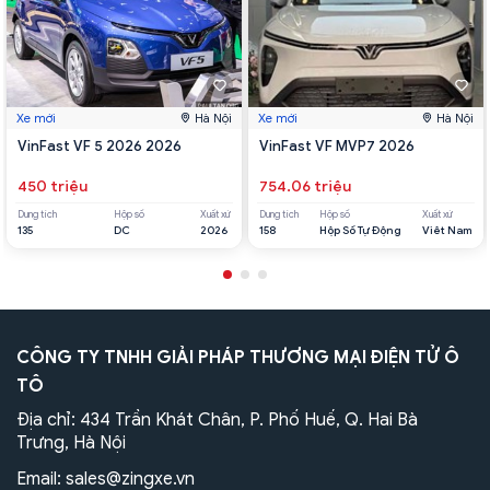
Xe mới
Hà Nội
Xe mới
Hà Nội
VinFast VF 5 2026 2026
VinFast VF MVP7 2026
450 triệu
754.06 triệu
Dung tích
Hộp số
Xuất xứ
Dung tích
Hộp số
Xuất xứ
135
DC
2026
158
Hộp Số Tự Động
Viêt Nam
CÔNG TY TNHH GIẢI PHÁP THƯƠNG MẠI ĐIỆN TỬ Ô
TÔ
Địa chỉ: 434 Trần Khát Chân, P. Phố Huế, Q. Hai Bà
Trưng, Hà Nội
Email:
sales@zingxe.vn