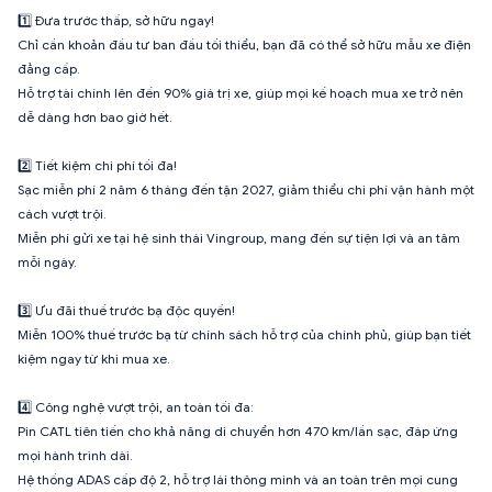
1️⃣ Đưa trước thấp, sở hữu ngay!
Chỉ cần khoản đầu tư ban đầu tối thiểu, bạn đã có thể sở hữu mẫu xe điện
đẳng cấp.
Hỗ trợ tài chính lên đến 90% giá trị xe, giúp mọi kế hoạch mua xe trở nên
dễ dàng hơn bao giờ hết.
2️⃣ Tiết kiệm chi phí tối đa!
Sạc miễn phí 2 năm 6 tháng đến tận 2027, giảm thiểu chi phí vận hành một
cách vượt trội.
Miễn phí gửi xe tại hệ sinh thái Vingroup, mang đến sự tiện lợi và an tâm
mỗi ngày.
3️⃣ Ưu đãi thuế trước bạ độc quyền!
Miễn 100% thuế trước bạ từ chính sách hỗ trợ của chính phủ, giúp bạn tiết
kiệm ngay từ khi mua xe.
4️⃣ Công nghệ vượt trội, an toàn tối đa:
Pin CATL tiên tiến cho khả năng di chuyển hơn 470 km/lần sạc, đáp ứng
mọi hành trình dài.
Hệ thống ADAS cấp độ 2, hỗ trợ lái thông minh và an toàn trên mọi cung