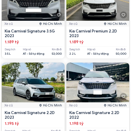
Xe cũ
Hồ Chí Minh
Xe cũ
Hồ Chí Minh
Kia Carnival Signature 3.5G
Kia Carnival Premium 2.2D
2023
2023
1.189 tỷ
1.189 tỷ
Dung tích
Hộp số
Km đã đi
Dung tích
Hộp số
Km đã đi
3.5 L
AT - Số tự động
53,000
2.2 L
AT - Số tự động
50,000
Xe cũ
Hồ Chí Minh
Xe cũ
Hồ Chí Minh
Kia Carnival Signature 2.2D
Kia Carnival Signature 2.2D
2023
2022
1.195 tỷ
1.198 tỷ