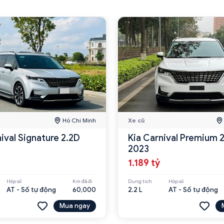
Hồ Chí Minh
Xe cũ
ival Signature 2.2D
Kia Carnival Premium 
2023
1.189 tỷ
Hộp số
Km đã đi
Dung tích
Hộp số
AT - Số tự động
60,000
2.2 L
AT - Số tự động
Mua ngay