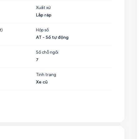
Xuất xứ
Lắp ráp
t)
Hộp số
AT - Số tự động
Số chỗ ngồi
7
Tình trạng
Xe cũ