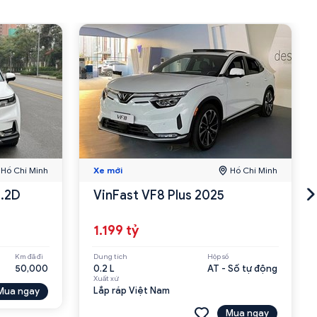
Hồ Chí Minh
Xe mới
Hồ Chí Minh
2.2D
VinFast VF8 Plus 2025
1.199 tỷ
Km đã đi
Dung tích
Hộp số
50,000
0.2 L
AT - Số tự động
Xuất xứ
Lắp ráp Việt Nam
Mua ngay
Mua ngay