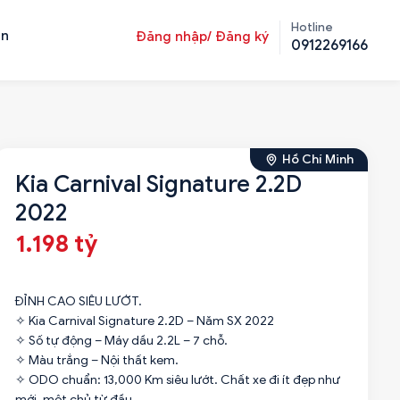
Hotline
ản
Đăng nhập/ Đăng ký
0912269166
Hồ Chí Minh
Kia Carnival Signature 2.2D
2022
1.198 tỷ
ĐỈNH CAO SIÊU LƯỚT.
✧ Kia Carnival Signature 2.2D – Năm SX 2022
✧ Số tự động – Máy dầu 2.2L – 7 chỗ.
✧ Màu trắng – Nội thất kem.
✧ ODO chuẩn: 13,000 Km siêu lướt. Chất xe đi ít đẹp như
mới, một chủ từ đầu.