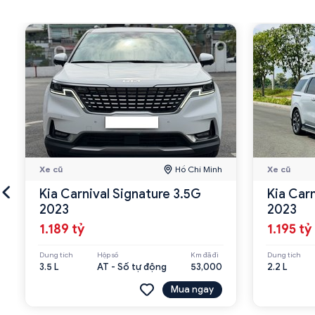
Xe cũ
Hồ Chí Minh
Xe cũ
Kia Carnival Signature 3.5G
Kia Carn
2023
2023
1.189 tỷ
1.195 tỷ
Dung tích
Hộp số
Km đã đi
Dung tích
3.5 L
AT - Số tự động
53,000
2.2 L
Mua ngay