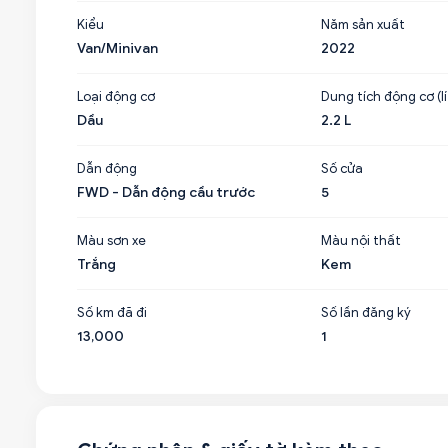
Kiểu
Năm sản xuất
Van/Minivan
2022
Loại động cơ
Dung tích động cơ (lí
Dầu
2.2 L
Dẫn động
Số cửa
FWD - Dẫn động cầu trước
5
Màu sơn xe
Màu nội thất
Trắng
Kem
Số km đã đi
Số lần đăng ký
13,000
1