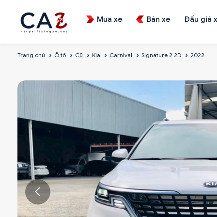
Mua xe
Bán xe
Đấu giá 
Trang chủ
Ô tô
Cũ
Kia
Carnival
Signature 2.2D
2022