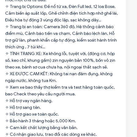
✧ Trang bị Options: Đề nổ từ xa, Đèn Full led, 12 loa Bose,
Cảm biến áp suất lốp, Ghế chỉnh điện tích hợp nhớ ghế lái,
Điều hòa tự động 3 vùng độc lập, sạc không dây…
✧ Trang bị an toàn: Camera 360 độ, Hệ thống cảnh báo
điểm mù, Cảnh báo tiền va chạm, Cảnh báo lệch làn, Hỗ
trợ giữ làn, phanh khẩn cấp tự động, kiểm soát hành trình
thích ứng , 7 túi khí…
✧ TÌNH TRẠNG XE: Xe không lỗi, tuyệt vời, (động cơ, hộp
số, keo chỉ, khung gầm) zin nguyên bản 100%, bốn vỏ zin
theo xe, bánh sơ cua chưa hạ, nội ngoại thất sạch sẽ.
✧ XE ĐƯỢC CAM KẾT: Không tai nạn đâm đụng, không
ngập nước, không tua Km.
✧ Xem xe bao thầy thợ kiểm tra và test hãng toàn quốc,
bao Check theo yêu cầu người mua.
✧ Hỗ trợ vay ngân hàng.
✧ Hỗ trợ sang tên.
✧ Hỗ trợ giao xe toàn quốc.
✧ Bảo hành 3 tháng hoặc 5,000 Km.
✧ Cam kết chất lượng bằng văn bản.
✧ Có nhận giao lưu, trao đổi các dòng xe khác.