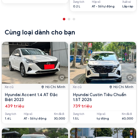
Dung tích
Hộp số
Xuất xứ
0.2 L
AT - Số tự động
Lắp ráp
Cùng loại dành cho bạn
Xe cũ
Hồ Chí Minh
Xe cũ
Hồ Chí Minh
Hyundai Accent 1.4 AT Đặc
Hyundai Custin Tiêu Chuẩn
Biệt 2023
1.5T 2025
439 triệu
739 triệu
Dung tích
Hộp số
Km đã đi
Dung tích
Hộp số
Km đã đi
1.4 L
AT - Số tự động
30,000
1.5 L
tự động
40,000