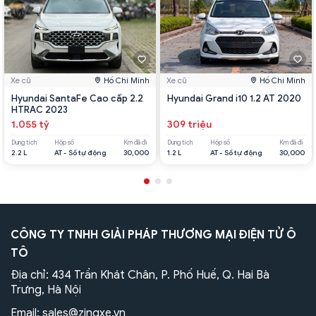
Xe cũ
Hồ Chí Minh
Xe cũ
Hồ Chí Minh
Hyundai SantaFe Cao cấp 2.2
Hyundai Grand i10 1.2 AT 2020
HTRAC 2023
1.055 tỷ
309 triệu
Dung tích
Hộp số
Km đã đi
Dung tích
Hộp số
Km đã đi
2.2 L
AT - Số tự động
30,000
1.2 L
AT - Số tự động
30,000
CÔNG TY TNHH GIẢI PHÁP THƯƠNG MẠI ĐIỆN TỬ Ô
TÔ
Địa chỉ: 434 Trần Khát Chân, P. Phố Huế, Q. Hai Bà
Trưng, Hà Nội
Email:
sales@zingxe.vn