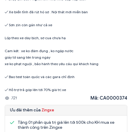
✓ Xe biển tỉnh đã rút hồ sơ . Nội thất mới miễn bàn
✓ Sơn zin còn gần như cả xe
Lốp theo xe dày bịch, sơ cua chưa hạ
Cam kết : xe ko đâm đụng , ko ngập nước
giấy tờ sang tên trong ngày
xe ko phạt nguội , bảo hành theo yêu cầu quí khách hàng
✓ Bao test toàn quốc và các gara chỉ định
Mã: CA0000374
721
Ưu đãi thêm của
Zingxe
Tặng 01 phần quà trị giá lên tới 500k cho KH mua xe
thành công trên Zingxe