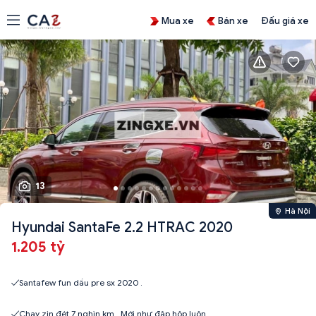
Mua xe
Bán xe
Đấu giá xe
13
Hà Nội
Hyundai SantaFe 2.2 HTRAC 2020
1.205 tỷ
✓Santafew fun dầu pre sx 2020 .
✓Chạy zin đét 7 nghìn km . Mới như đập hộp luôn