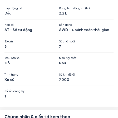
Loại động cơ
Dung tích động cơ (lít)
Dầu
2.2 L
Hộp số
Dẫn động
AT - Số tự động
AWD - 4 bánh toàn thời gian
Số cửa
Số chỗ ngồi
5
7
Màu sơn xe
Màu nội thất
Đỏ
Nâu
Tình trạng
Số km đã đi
Xe cũ
7,000
Số lần đăng ký
1
Chứng nhận & giấy tờ kèm theo