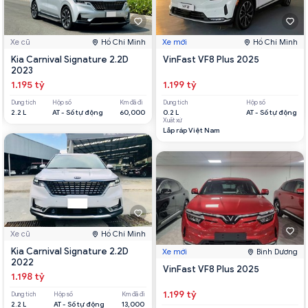
Xe cũ
Hồ Chí Minh
Xe mới
Hồ Chí Minh
Kia Carnival Signature 2.2D
VinFast VF8 Plus 2025
2023
1.195 tỷ
1.199 tỷ
Dung tích
Hộp số
Km đã đi
Dung tích
Hộp số
2.2 L
AT - Số tự động
60,000
0.2 L
AT - Số tự động
Xuất xứ
Lắp ráp Việt Nam
Xe cũ
Hồ Chí Minh
Kia Carnival Signature 2.2D
Xe mới
Bình Dương
2022
VinFast VF8 Plus 2025
1.198 tỷ
1.199 tỷ
Dung tích
Hộp số
Km đã đi
2.2 L
AT - Số tự động
13,000