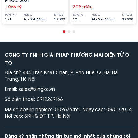
HTRAC 2023
1.055 tỷ
309 triệu
Dung tích
Hộp số
Km đã đi
Dung tích
Hộp số
Km đã đi
2.2 L
AT - Số tự động
30,000
1.2 L
AT - Số tự động
30,000
CÔNG TY TNHH GIẢI PHÁP THƯƠNG MẠI ĐIỆN TỬ Ô
TÔ
Địa chỉ: 434 Trần Khát Chân, P. Phố Huế, Q. Hai Bà
Trưng, Hà Nội
Email:
sales@zingxe.vn
Số điện thoại:
0912269166
Mã số doanh nghiệp: 0109676491. Ngày cấp: 08/01/2024.
Nơi cấp: SKH & ĐT TP. Hà Nội
Đăng ký nhận những tin tức mới nhất của chúng tôi