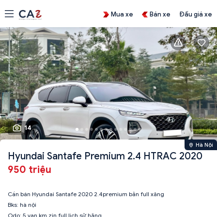
Mua xe
Bán xe
Đấu giá xe
14
Hà Nội
Hyundai Santafe Premium 2.4 HTRAC 2020
950 triệu
Cần bán Hyundai Santafe 2020 2.4premium bản full xăng
Bks: hà nội
Odo: 5 vạn km zin full lịch sử hãng