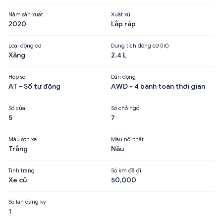
Năm sản xuất
Xuất xứ
2020
Lắp ráp
Loại động cơ
Dung tích động cơ (lít)
Xăng
2.4 L
Hộp số
Dẫn động
AT - Số tự động
AWD - 4 bánh toàn thời gian
Số cửa
Số chỗ ngồi
5
7
Màu sơn xe
Màu nội thất
Trắng
Nâu
Tình trạng
Số km đã đi
Xe cũ
50,000
Số lần đăng ký
1