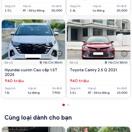
Dung tích
Hộp số
Km đã đi
Dung tích
Hộp số
Km đã đi
2.0 L
AT - Số tự động
50,000
2.4L
tự động
30,000
Xe cũ
Hồ Chí Minh
Xe cũ
Hồ Chí Minh
Hyundai custin Cao cấp 1.5T
Toyota Camry 2.5 Q 2021
2025
940 triệu
940 triệu
Dung tích
Hộp số
Km đã đi
Dung tích
Hộp số
Km đã đi
1.5L
tự động
7,900
2.5 L
AT - Số tự động
23,000
Cùng loại dành cho bạn