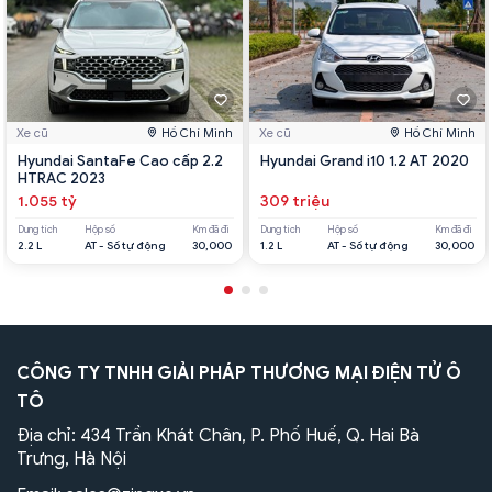
Xe cũ
Hồ Chí Minh
Xe cũ
Hồ Chí Minh
Hyundai SantaFe Cao cấp 2.2
Hyundai Grand i10 1.2 AT 2020
HTRAC 2023
1.055 tỷ
309 triệu
Dung tích
Hộp số
Km đã đi
Dung tích
Hộp số
Km đã đi
2.2 L
AT - Số tự động
30,000
1.2 L
AT - Số tự động
30,000
CÔNG TY TNHH GIẢI PHÁP THƯƠNG MẠI ĐIỆN TỬ Ô
TÔ
Địa chỉ: 434 Trần Khát Chân, P. Phố Huế, Q. Hai Bà
Trưng, Hà Nội