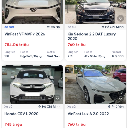
Xe mới
Hà Nội
Xe cũ
Hồ Chí Minh
VinFast VF MVP7 2026
Kia Sedona 2.2 DAT Luxury
2020
754.06 triệu
760 triệu
Dung tích
Hộp số
Xuất xứ
Dung tích
Hộp số
Km đã đi
158
Hộp Số Tự Động
Viêt Nam
2.2 L
AT - Số tự động
120,000
Xe cũ
Hồ Chí Minh
Xe cũ
Phú Yên
Honda CRV L 2020
VinFast Lux A 2.0 2022
745 triệu
760 triệu