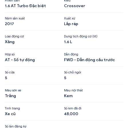
Phiên bản
Kiểu
1.6 AT Turbo Đặc biệt
Crossover
Năm sản xuất
Xuất xứ
2017
Lắp ráp
Loại động cơ
Dung tích động cơ (lít)
Xăng
1.6 L
Hộp số
Dẫn động
AT - Số tự động
FWD - Dẫn động cầu trước
Số cửa
Số chỗ ngồi
5
5
Màu sơn xe
Màu nội thất
Trắng
Kem
Tình trạng
Số km đã đi
Xe cũ
48,000
Số lần đăng ký