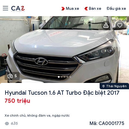
Mua xe
Bán xe
Đấu giá xe
5
Thái Nguyên
Hyundai Tucson 1.6 AT Turbo Đặc biệt 2017
750 triệu
Xe chính chủ, không đâm va, ngập nước
Mã: CA0001775
635