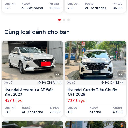
Dung tích
Hộp số
Km đã đi
Dung tích
Hộp số
Km đã đi
1.5 L
AT - Số tự động
80,000
2.0 L
AT - Số tự động
45,000
Cùng loại dành cho bạn
Xe cũ
Hồ Chí Minh
Xe cũ
Hồ Chí Minh
Hyundai Accent 1.4 AT Đặc
Hyundai Custin Tiêu Chuẩn
Biệt 2023
1.5T 2025
439 triệu
739 triệu
Dung tích
Hộp số
Km đã đi
Dung tích
Hộp số
Km đã đi
1.4 L
AT - Số tự động
30,000
1.5 L
tự động
40,000