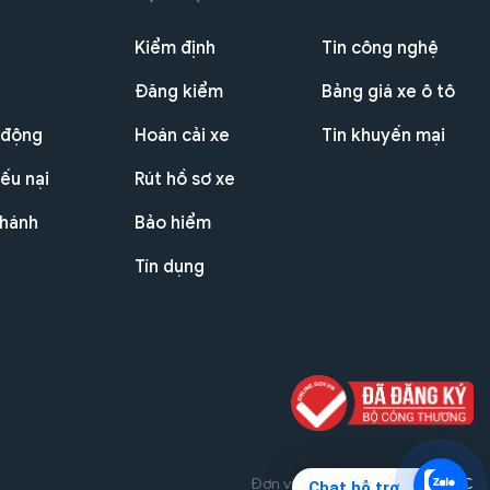
Kiểm định
Tin công nghệ
Đăng kiểm
Bảng giá xe ô tô
 động
Hoán cải xe
Tin khuyến mại
ếu nại
Rút hồ sơ xe
nhánh
Bảo hiểm
Tín dụng
Đơn vị triển khai dự án
THG JSC
Chat hỗ trợ