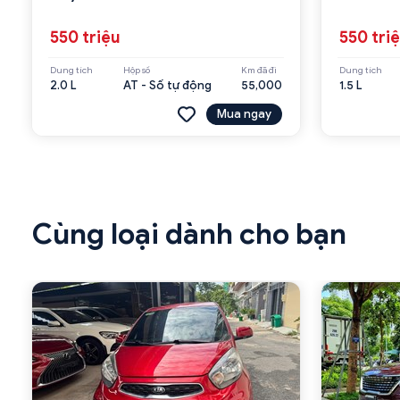
550 triệu
550 tri
Dung tích
Hộp số
Km đã đi
Dung tích
2.0 L
AT - Số tự động
55,000
1.5 L
Mua ngay
Cùng loại dành cho bạn