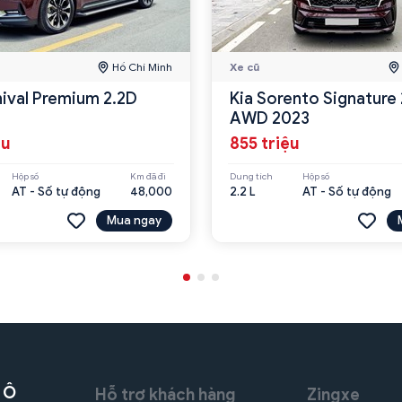
Hồ Chí Minh
Xe cũ
nival Premium 2.2D
Kia Sorento Signature 
AWD 2023
ệu
855 triệu
Hộp số
Km đã đi
Dung tích
Hộp số
AT - Số tự động
48,000
2.2 L
AT - Số tự động
Mua ngay
 Ô
Hỗ trợ khách hàng
Zingxe