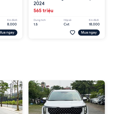
2024
565 triệu
Km đã đi
Dung tích
Hộp số
Km đã đi
8,000
1.5
Cvt
18,000
Mua ngay
Mua ngay