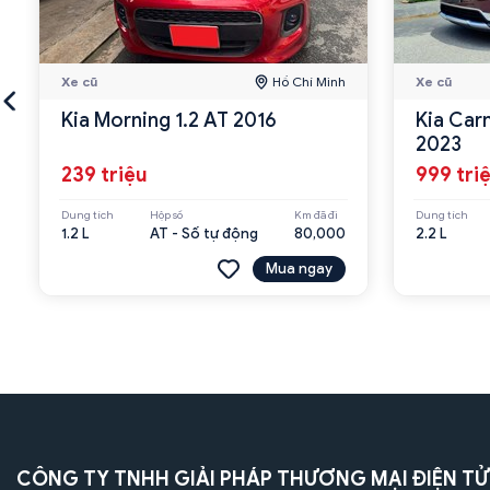
Xe cũ
Hồ Chí Minh
Xe cũ
Kia Morning 1.2 AT 2016
Kia Car
2023
239 triệu
999 tri
Dung tích
Hộp số
Km đã đi
Dung tích
1.2 L
AT - Số tự động
80,000
2.2 L
Mua ngay
CÔNG TY TNHH GIẢI PHÁP THƯƠNG MẠI ĐIỆN TỬ