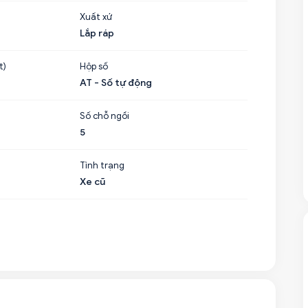
Xuất xứ
Lắp ráp
t)
Hộp số
AT - Số tự động
Số chỗ ngồi
5
Tình trạng
Xe cũ