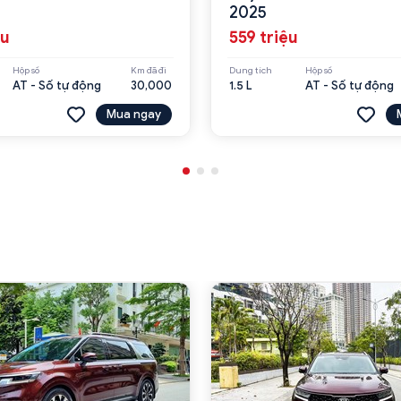
2025
ệu
559 triệu
Hộp số
Km đã đi
Dung tích
Hộp số
AT - Số tự động
30,000
1.5 L
AT - Số tự động
Mua ngay