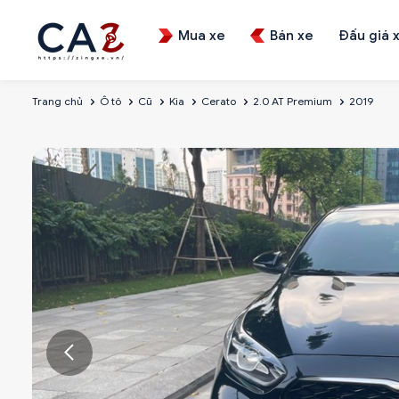
Mua xe
Bán xe
Đấu giá 
Trang chủ
Ô tô
Cũ
Kia
Cerato
2.0 AT Premium
2019