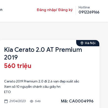
Hotline
ản
Đăng nhập/ Đăng ký
0912269166
Hà Nội
Kia Cerato 2.0 AT Premium
2019
560 triệu
Cerato 2019 Premium 2.0 đi 2,6 vạn đẹp xuất sắc
Xem số 10 nguyễn chánh cầu giấy hn
ETO
Mã: CA0004996
21/04/2023
546