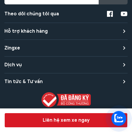
Theo dõi chúng tôi qua
Hỗ trợ khách hàng
Zingxe
Dịch vụ
Tin tức & Tư vấn
Copyright © 2021 Zingxe. All rights reserved
Chat hỗ trợ
Liên hệ xem xe ngay
Bảo mật thanh toán
Bảo mật quyền riêng tư
Điều khoản sử dụng
Bản quyền tác giả