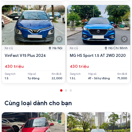
Xe cũ
Hà Nội
Xe cũ
Hồ Chí Minh
VinFast Vf5 Plus 2024
MG HS Sport 1.5 AT 2WD 2020
430 triệu
430 triệu
Dung tích
Hộp số
Km đã đi
Dung tích
Hộp số
Km đã đi
1.5
Tự động
22,000
1.5 L
AT - Số tự động
71,000
Cùng loại dành cho bạn