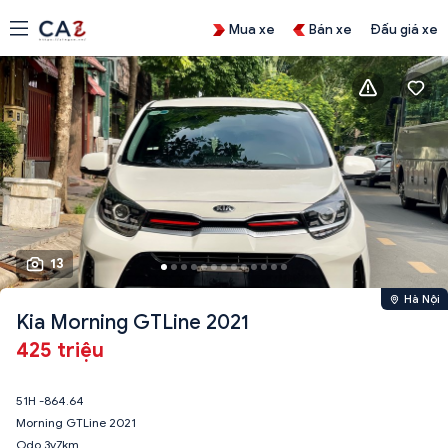
Mua xe
Bán xe
Đấu giá xe
13
Hà Nội
Kia Morning GTLine 2021
425 triệu
51H -864.64
Morning GTLine 2021
Odo 3v7km