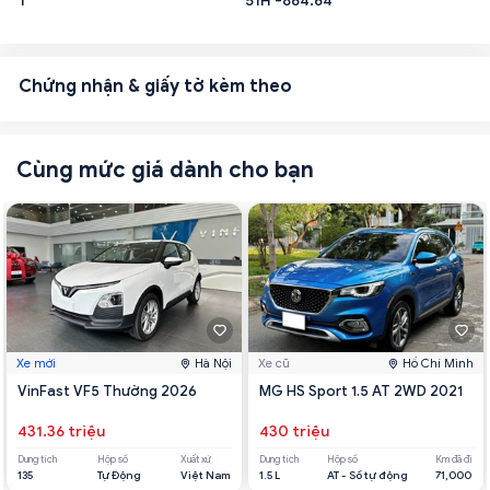
1
51H -864.64
Chứng nhận & giấy tờ kèm theo
Cùng mức giá dành cho bạn
Xe mới
Hà Nội
Xe cũ
Hồ Chí Minh
VinFast VF5 Thường 2026
MG HS Sport 1.5 AT 2WD 2021
431.36 triệu
430 triệu
Dung tích
Hộp số
Xuất xứ
Dung tích
Hộp số
Km đã đi
135
Tự Động
Việt Nam
1.5 L
AT - Số tự động
71,000