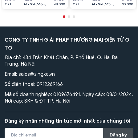
2.2 L
AT - Số tự động
48,000
2.2 L
AT - Số tự động
30,000
CÔNG TY TNHH GIẢI PHÁP THƯƠNG MẠI ĐIỆN TỬ Ô
TÔ
Địa chỉ: 434 Trần Khát Chân, P. Phố Huế, Q. Hai Bà
Trưng, Hà Nội
Email:
sales@zingxe.vn
Số điện thoại:
0912269166
Mã số doanh nghiệp: 0109676491. Ngày cấp: 08/01/2024.
Nơi cấp: SKH & ĐT TP. Hà Nội
Đăng ký nhận những tin tức mới nhất của chúng tôi
Đăng ký