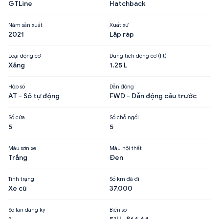
GTLine
Hatchback
Năm sản xuất
Xuất xứ
2021
Lắp ráp
Loại động cơ
Dung tích động cơ (lít)
Xăng
1.25 L
Hộp số
Dẫn động
AT - Số tự động
FWD - Dẫn động cầu trước
Số cửa
Số chỗ ngồi
5
5
Màu sơn xe
Màu nội thất
Trắng
Đen
Tình trạng
Số km đã đi
Xe cũ
37,000
Số lần đăng ký
Biển số