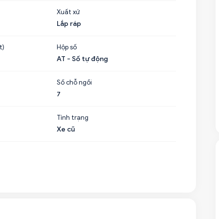
Xuất xứ
Lắp ráp
t)
Hộp số
AT - Số tự động
Số chỗ ngồi
7
Tình trạng
Xe cũ