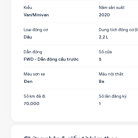
Kiểu
Năm sản xuất
Van/Minivan
2020
Loại động cơ
Dung tích động cơ (lí
Dầu
2.2 L
Dẫn động
Số cửa
FWD - Dẫn động cầu trước
5
Màu sơn xe
Màu nội thất
Đen
Be
Số km đã đi
Số lần đăng ký
70,000
1