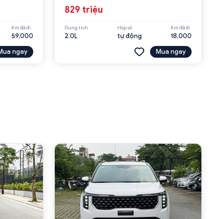
829 triệu
Km đã đi
Dung tích
Hộp số
Km đã đi
59,000
2.0L
tự động
18,000
Mua ngay
Mua ngay