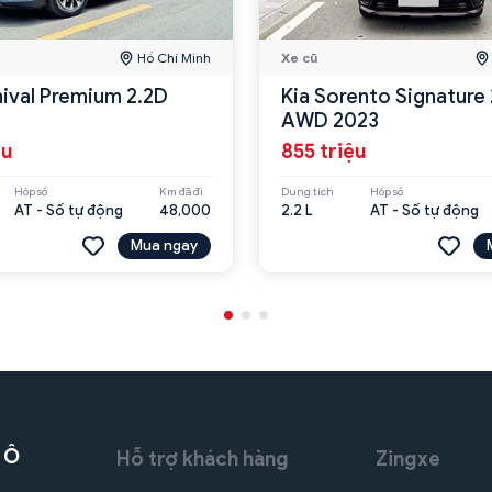
Hồ Chí Minh
Xe cũ
nival Premium 2.2D
Kia Sorento Signature 
AWD 2023
ệu
855 triệu
Hộp số
Km đã đi
Dung tích
Hộp số
AT - Số tự động
48,000
2.2 L
AT - Số tự động
Mua ngay
 Ô
Hỗ trợ khách hàng
Zingxe