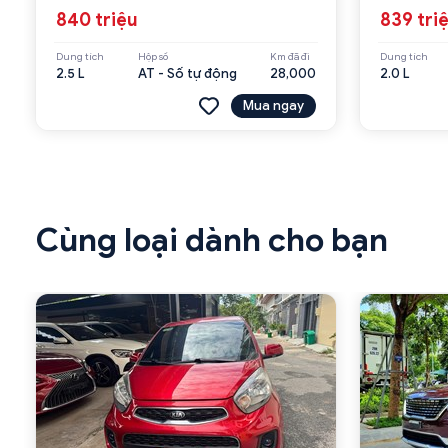
840 triệu
839 tri
Dung tích
Hộp số
Km đã đi
Dung tích
2.5 L
AT - Số tự động
28,000
2.0 L
Mua ngay
Cùng loại dành cho bạn