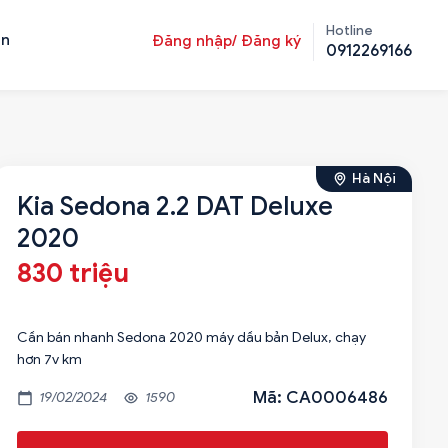
Hotline
ản
Đăng nhập/ Đăng ký
0912269166
Hà Nội
Kia Sedona 2.2 DAT Deluxe
2020
830 triệu
Cần bán nhanh Sedona 2020 máy dầu bản Delux, chạy
hơn 7v km
Mã: CA0006486
19/02/2024
1590