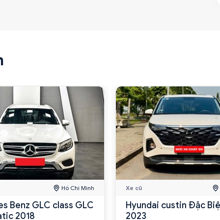
n
Hồ Chí Minh
Xe cũ
s Benz GLC class GLC
Hyundai custin Đặc Biệ
tic 2018
2023