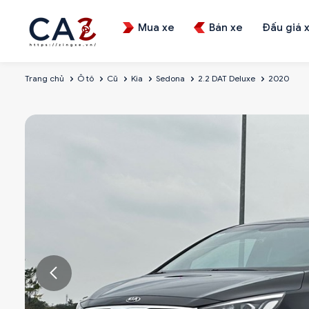
Mua xe
Bán xe
Đấu giá 
Trang chủ
Ô tô
Cũ
Kia
Sedona
2.2 DAT Deluxe
2020