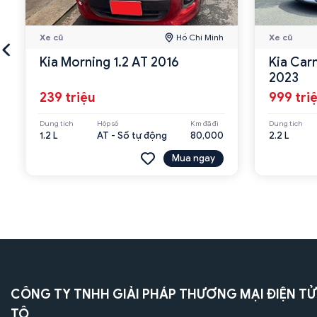
Xe cũ
Hồ Chí Minh
Xe cũ
Kia Morning 1.2 AT 2016
Kia Car
2023
239 triệu
999 tri
Dung tích
Hộp số
Km đã đi
Dung tích
1.2 L
AT - Số tự động
80,000
2.2 L
Mua ngay
CÔNG TY TNHH GIẢI PHÁP THƯƠNG MẠI ĐIỆN TỬ
TÔ