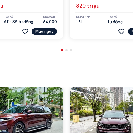
ệu
820 triệu
Hộp số
Km đã đi
Dung tích
Hộp số
AT - Số tự động
64,000
1.5L
tự động
Mua ngay