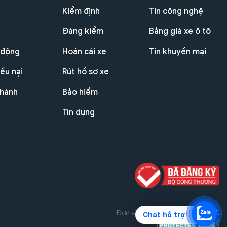
Kiểm định
Tin công nghệ
Đăng kiểm
Bảng giá xe ô tô
 động
Hoán cải xe
Tin khuyến mại
ếu nại
Rút hồ sơ xe
nhánh
Bảo hiểm
Tín dụng
Đơn vị triển khai dự án
THG JSC
Chat hỗ trợ