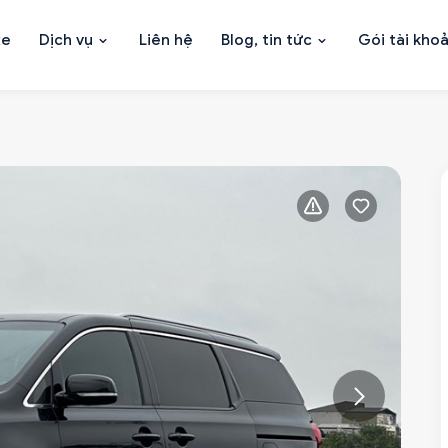
xe
Dịch vụ
Liên hệ
Blog, tin tức
Gói tài kho