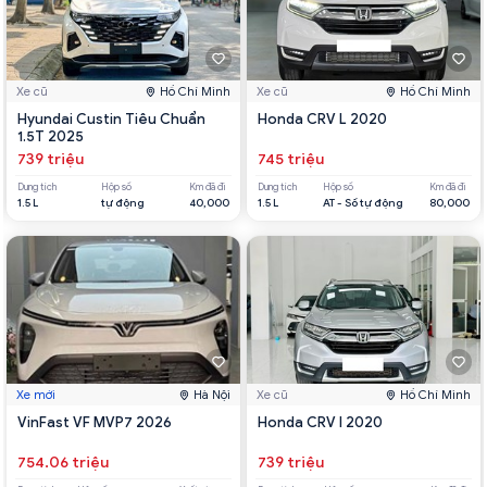
Xe cũ
Hồ Chí Minh
Xe cũ
Hồ Chí Minh
Hyundai Custin Tiêu Chuẩn
Honda CRV L 2020
1.5T 2025
739 triệu
745 triệu
Dung tích
Hộp số
Km đã đi
Dung tích
Hộp số
Km đã đi
1.5 L
tự động
40,000
1.5 L
AT - Số tự động
80,000
Xe mới
Hà Nội
Xe cũ
Hồ Chí Minh
VinFast VF MVP7 2026
Honda CRV l 2020
754.06 triệu
739 triệu