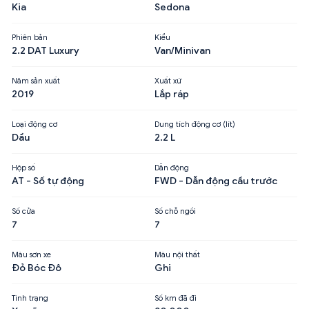
Kia
Sedona
Phiên bản
Kiểu
2.2 DAT Luxury
Van/Minivan
Năm sản xuất
Xuất xứ
2019
Lắp ráp
Loại động cơ
Dung tích động cơ (lít)
Dầu
2.2 L
Hộp số
Dẫn động
AT - Số tự động
FWD - Dẫn động cầu trước
Số cửa
Số chỗ ngồi
7
7
Màu sơn xe
Màu nội thất
Đỏ Bóc Đô
Ghi
Tình trạng
Số km đã đi