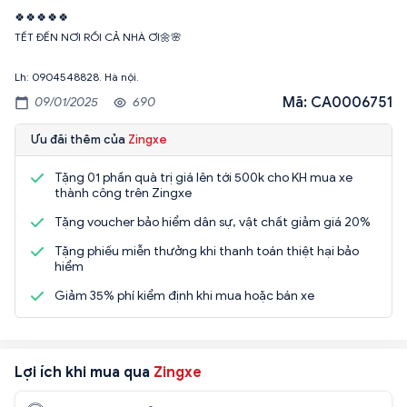
🍀🍀🍀🍀🍀
TẾT ĐẾN NƠI RỒI CẢ NHÀ ƠI🌼🌸
Lh: 0904548828. Hà nội.
Mã: CA0006751
09/01/2025
690
Ưu đãi thêm của
Zingxe
Tặng 01 phần quà trị giá lên tới 500k cho KH mua xe
thành công trên Zingxe
Tặng voucher bảo hiểm dân sự, vật chất giảm giá 20%
Tặng phiếu miễn thưởng khi thanh toán thiệt hại bảo
hiểm
Giảm 35% phí kiểm định khi mua hoặc bán xe
Lợi ích khi mua qua
Zingxe