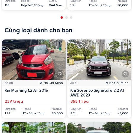
Dung tích
Hộp số
Xuất xứ
Dung tích
Hộp số
Km đã đi
158
Hộp Số Tự Động
Viêt Nam
1.5 L
AT - Số tự động
50,000
Cùng loại dành cho bạn
Xe cũ
Hồ Chí Minh
Xe cũ
Hồ Chí Minh
Kia Morning 1.2 AT 2016
Kia Sorento Signature 2.2 AT
AWD 2023
239 triệu
855 triệu
Dung tích
Hộp số
Km đã đi
Dung tích
Hộp số
Km đã đi
1.2 L
AT - Số tự động
80,000
2.2 L
AT - Số tự động
45,000