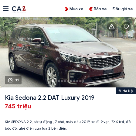
Mua xe
Bán xe
Đấu giá xe
11
Hà Nội
Kia Sedona 2.2 DAT Luxury 2019
745 triệu
KIA SEDONA 2.2, số tự động , 7 chỗ, máy dầu 2019, xe đi 9 vạn, 7XX trđ, đỏ
bóc đô, ghế điện cửa lùa 2 bên điện.