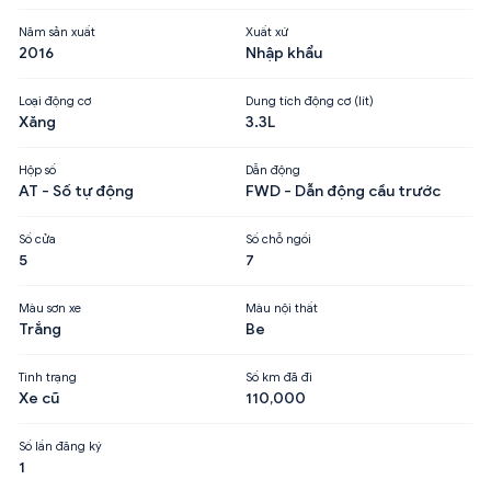
Năm sản xuất
Xuất xứ
2016
Nhập khẩu
Loại động cơ
Dung tích động cơ (lít)
Xăng
3.3L
Hộp số
Dẫn động
AT - Số tự động
FWD - Dẫn động cầu trước
Số cửa
Số chỗ ngồi
5
7
Màu sơn xe
Màu nội thất
Trắng
Be
Tình trạng
Số km đã đi
Xe cũ
110,000
Số lần đăng ký
1