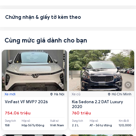
Chứng nhận & giấy tờ kèm theo
Cùng mức giá dành cho bạn
Xe mới
Hà Nội
Xe cũ
Hồ Chí Minh
VinFast VF MVP7 2026
Kia Sedona 2.2 DAT Luxury
2020
754.06 triệu
760 triệu
Dung tích
Hộp số
Xuất xứ
Dung tích
Hộp số
Km đã đi
158
Hộp Số Tự Động
Viêt Nam
2.2 L
AT - Số tự động
120,000