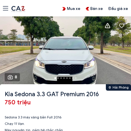
Mua xe
Bán xe
Đấu giá xe
8
Hải Phòng
Kia Sedona 3.3 GAT Premium 2016
750 triệu
Sedona 3.3 máy xăng bản Full 2016
Chạy 11 Vạn.
Máy nguyên zin, gầm bệ chắc chắn.