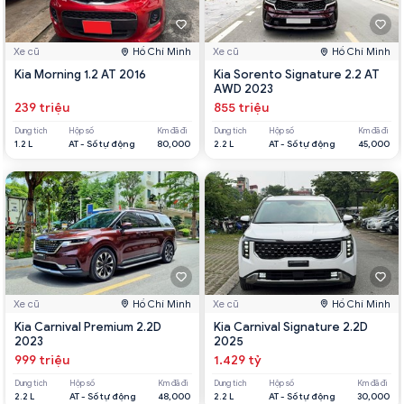
Xe cũ
Hồ Chí Minh
Xe cũ
Hồ Chí Minh
Kia Morning 1.2 AT 2016
Kia Sorento Signature 2.2 AT
AWD 2023
239 triệu
855 triệu
Dung tích
Hộp số
Km đã đi
Dung tích
Hộp số
Km đã đi
1.2 L
AT - Số tự động
80,000
2.2 L
AT - Số tự động
45,000
Xe cũ
Hồ Chí Minh
Xe cũ
Hồ Chí Minh
Kia Carnival Premium 2.2D
Kia Carnival Signature 2.2D
2023
2025
999 triệu
1.429 tỷ
Dung tích
Hộp số
Km đã đi
Dung tích
Hộp số
Km đã đi
2.2 L
AT - Số tự động
48,000
2.2 L
AT - Số tự động
30,000