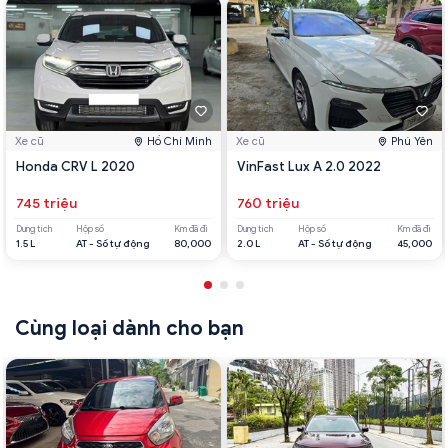
Xe cũ
Hồ Chí Minh
Xe cũ
Phú Yên
Honda CRV L 2020
VinFast Lux A 2.0 2022
745 triệu
760 triệu
Dung tích
Hộp số
Km đã đi
Dung tích
Hộp số
Km đã đi
1.5 L
AT - Số tự động
80,000
2.0 L
AT - Số tự động
45,000
Cùng loại dành cho bạn