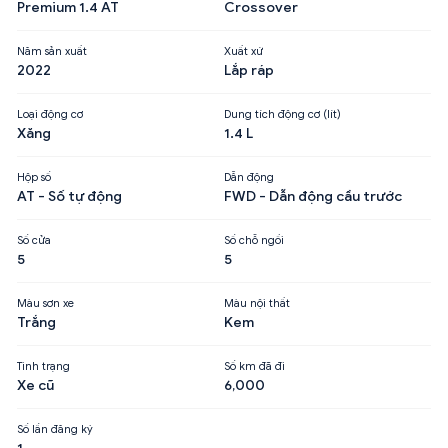
Premium 1.4 AT
Crossover
Năm sản xuất
Xuất xứ
2022
Lắp ráp
Loại động cơ
Dung tích động cơ (lít)
Xăng
1.4 L
Hộp số
Dẫn động
AT - Số tự động
FWD - Dẫn động cầu trước
Số cửa
Số chỗ ngồi
5
5
Màu sơn xe
Màu nội thất
Trắng
Kem
Tình trạng
Số km đã đi
Xe cũ
6,000
Số lần đăng ký