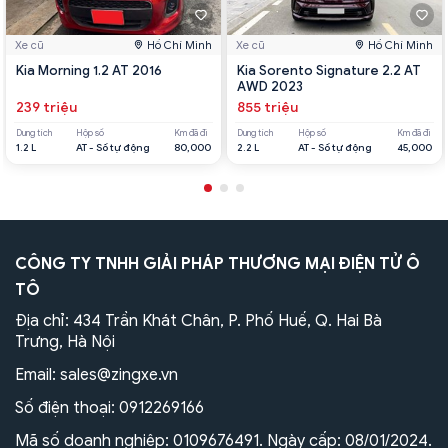
Xe cũ
Hồ Chí Minh
Xe cũ
Hồ Chí Minh
Kia Morning 1.2 AT 2016
Kia Sorento Signature 2.2 AT
AWD 2023
239 triệu
855 triệu
Dung tích
Hộp số
Km đã đi
Dung tích
Hộp số
Km đã đi
1.2 L
AT - Số tự động
80,000
2.2 L
AT - Số tự động
45,000
CÔNG TY TNHH GIẢI PHÁP THƯƠNG MẠI ĐIỆN TỬ Ô
TÔ
Địa chỉ: 434 Trần Khát Chân, P. Phố Huế, Q. Hai Bà
Trưng, Hà Nội
Email:
sales@zingxe.vn
Số điện thoại:
0912269166
Mã số doanh nghiệp: 0109676491. Ngày cấp: 08/01/2024.