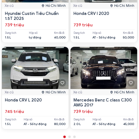
Xe cũ
Hồ Chí Minh
Xe cũ
Hồ Chí Minh
Hyundai Custin Tiêu Chuẩn
Honda CRV l 2020
1.5T 2025
739 triệu
739 triệu
Dung tích
Hộp số
Km đã đi
Dung tích
Hộp số
Km đã đi
1.5 L
tự động
40,000
1.5 L
AT - Số tự động
50,000
Xe cũ
Hồ Chí Minh
Xe cũ
Hồ Chí Minh
Honda CRV L 2020
Mercedes Benz C class C300
AMG 2017
745 triệu
739 triệu
Dung tích
Hộp số
Km đã đi
Dung tích
Hộp số
Km đã đi
1.5 L
AT - Số tự động
80,000
2.0 L
AT - Số tự động
45,000