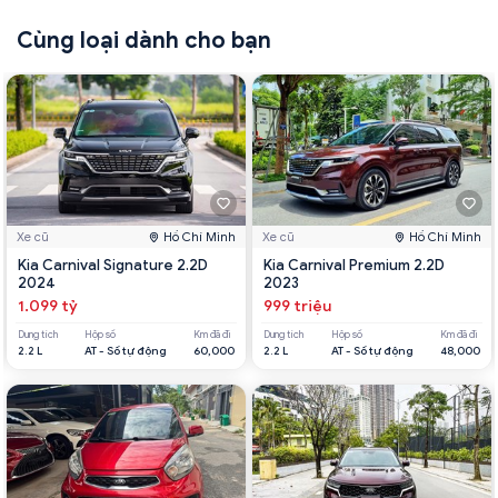
Cùng loại dành cho bạn
Xe cũ
Hồ Chí Minh
Xe cũ
Hồ Chí Minh
Kia Carnival Signature 2.2D
Kia Carnival Premium 2.2D
2024
2023
1.099 tỷ
999 triệu
Dung tích
Hộp số
Km đã đi
Dung tích
Hộp số
Km đã đi
2.2 L
AT - Số tự động
60,000
2.2 L
AT - Số tự động
48,000