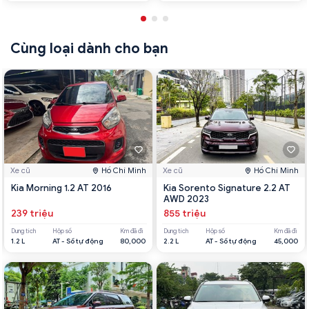
Cùng loại dành cho bạn
Xe cũ
Hồ Chí Minh
Xe cũ
Hồ Chí Minh
Kia Morning 1.2 AT 2016
Kia Sorento Signature 2.2 AT
AWD 2023
239 triệu
855 triệu
Dung tích
Hộp số
Km đã đi
Dung tích
Hộp số
Km đã đi
1.2 L
AT - Số tự động
80,000
2.2 L
AT - Số tự động
45,000