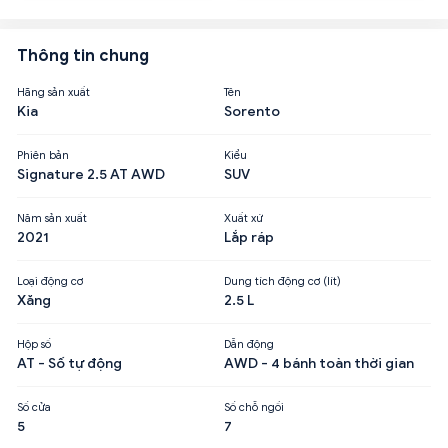
Thông tin chung
Hãng sản xuất
Tên
Kia
Sorento
Phiên bản
Kiểu
Signature 2.5 AT AWD
SUV
Năm sản xuất
Xuất xứ
2021
Lắp ráp
Loại động cơ
Dung tích động cơ (lít)
Xăng
2.5 L
Hộp số
Dẫn động
AT - Số tự động
AWD - 4 bánh toàn thời gian
Số cửa
Số chỗ ngồi
5
7