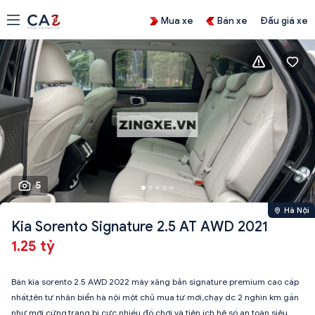
Mua xe
Bán xe
Đấu giá xe
5
Hà Nội
Kia Sorento Signature 2.5 AT AWD 2021
1.25 tỷ
Bán kia sorento 2.5 AWD 2022 máy xăng bản signature premium cao cấp
nhất,tên tư nhân biển hà nội một chủ mua từ mới,chạy dc 2 nghìn km gần
như mới cứng.trang bị cực nhiều đồ chơi và tiện ích.hệ số an toàn siêu