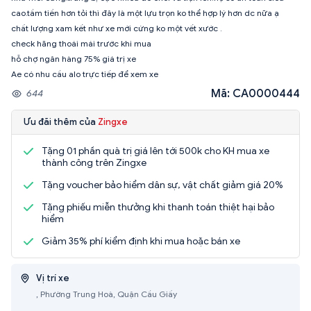
cao.tầm tiền hơn tỏi thì đây là một lựu trọn ko thể hợp lý hơn dc nữa ạ
chất lượng xam kết như xe mới cứng ko một vết xước .
check hãng thoái mái trước khi mua
hỗ chợ ngân hàng 75% giá trị xe
Ae có nhu cầu alo trực tiếp để xem xe
Mã: CA0000444
644
Ưu đãi thêm của
Zingxe
Tặng 01 phần quà trị giá lên tới 500k cho KH mua xe
thành công trên Zingxe
Tặng voucher bảo hiểm dân sự, vật chất giảm giá 20%
Tặng phiếu miễn thưởng khi thanh toán thiệt hại bảo
hiểm
Giảm 35% phí kiểm định khi mua hoặc bán xe
Vị trí xe
, Phường Trung Hoà, Quận Cầu Giấy