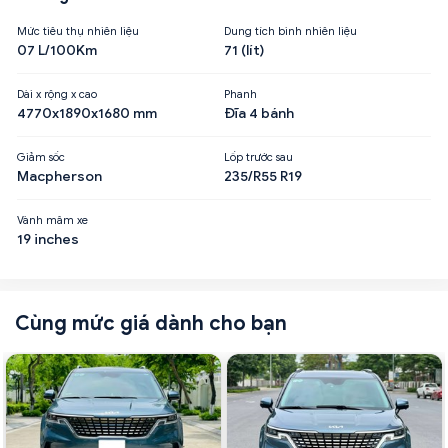
Mức tiêu thụ nhiên liệu
Dung tích bình nhiên liệu
07 L/100Km
71 (lít)
Dài x rộng x cao
Phanh
4770x1890x1680 mm
Đĩa 4 bánh
Giảm sốc
Lốp trước sau
Macpherson
235/R55 R19
Vành mâm xe
19 inches
Cùng mức giá dành cho bạn