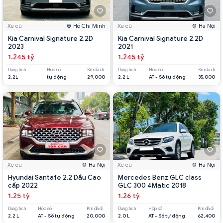
Xe cũ
Hồ Chí Minh
Xe cũ
Hà Nội
Kia Carnival Signature 2.2D
Kia Carnival Signature 2.2D
2023
2021
1.245 tỷ
1.245 tỷ
Dung tích
Hộp số
Km đã đi
Dung tích
Hộp số
Km đã đi
2.2L
tự động
29,000
2.2 L
AT - Số tự động
35,000
Xe cũ
Hà Nội
Xe cũ
Hà Nội
Hyundai Santafe 2.2 Dầu Cao
Mercedes Benz GLC class
cấp 2022
GLC 300 4Matic 2018
1.25 tỷ
1.26 tỷ
Dung tích
Hộp số
Km đã đi
Dung tích
Hộp số
Km đã đi
2.2 L
AT - Số tự động
20,000
2.0 L
AT - Số tự động
62,400