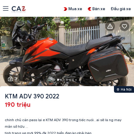
Mua xe
Bán xe
Đấu giá xe
7
Hà Nội
KTM ADV 390 2022
190 triệu
chính chủ cần pass lại e KTM ADV 390 trong tiếc nuối...ai sẽ là ng may
mắn sở hữu ...
tình trạng xe mới 99% đk 2022 biển đẹp ko phải bàn