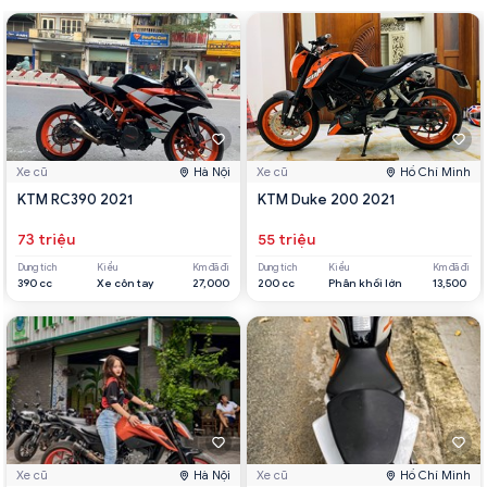
Xe cũ
Hà Nội
Xe cũ
Hồ Chí Minh
KTM RC390 2021
KTM Duke 200 2021
73 triệu
55 triệu
Dung tích
Kiểu
Km đã đi
Dung tích
Kiểu
Km đã đi
390 cc
Xe côn tay
27,000
200 cc
Phân khối lớn
13,500
Xe cũ
Hà Nội
Xe cũ
Hồ Chí Minh