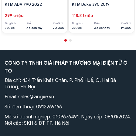
KTM ADV 790 2022
KTM Duke 390 2019
299 triệu
118.8 triệu
Dung tích
Kiểu
Km đã đi
Dung tích
Kiểu
Km đã đi
790 cc
Xe côn tay
20,000
390 cc
Xe côn tay
19,000
CÔNG TY TNHH GIẢI PHÁP THƯƠNG MẠI ĐIỆN TỬ Ô
TÔ
Địa chỉ: 434 Trần Khát Chân, P. Phố Huế, Q. Hai Bà
Trưng, Hà Nội
Email:
sales@zingxe.vn
Số điện thoại:
0912269166
Mã số doanh nghiệp: 0109676491. Ngày cấp: 08/01/2024.
Nơi cấp: SKH & ĐT TP. Hà Nội