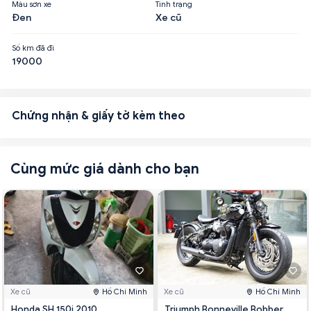
Màu sơn xe
Tình trạng
Đen
Xe cũ
Số km đã đi
19000
Chứng nhận & giấy tờ kèm theo
Cùng mức giá dành cho bạn
Xe cũ
Hồ Chí Minh
Xe cũ
Hồ Chí Minh
Honda SH 150i 2010
Triumph Bonneville Bobber