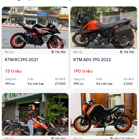
Xe cũ
Hà Nội
Xe cũ
Hà Nội
KTM RC390 2021
KTM ADV 390 2022
73 triệu
190 triệu
Dung tích
Kiểu
Km đã đi
Dung tích
Kiểu
Km đã đi
390 cc
Xe côn tay
27,000
390 cc
Xe côn tay
3,000
Xe cũ
Hà Nội
Xe cũ
Hồ Chí Minh