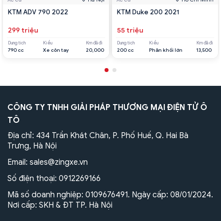
KTM ADV 790 2022
KTM Duke 200 2021
299 triệu
55 triệu
Dung tích
Kiểu
Km đã đi
Dung tích
Kiểu
Km đã đi
790 cc
Xe côn tay
20,000
200 cc
Phân khối lớn
13,500
CÔNG TY TNHH GIẢI PHÁP THƯƠNG MẠI ĐIỆN TỬ Ô
TÔ
Địa chỉ: 434 Trần Khát Chân, P. Phố Huế, Q. Hai Bà
Trưng, Hà Nội
Email:
sales@zingxe.vn
Số điện thoại:
0912269166
Mã số doanh nghiệp: 0109676491. Ngày cấp: 08/01/2024.
Nơi cấp: SKH & ĐT TP. Hà Nội