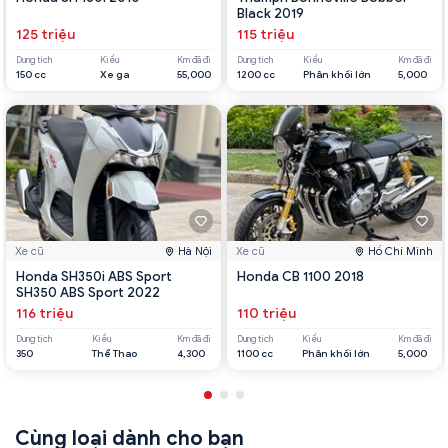
Black 2019
125 triệu
115 triệu
Dung tích
Kiểu
Km đã đi
Dung tích
Kiểu
Km đã đi
150 cc
Xe ga
55,000
1200 cc
Phân khối lớn
5,000
Xe cũ
Hà Nội
Xe cũ
Hồ Chí Minh
Honda SH350i ABS Sport
Honda CB 1100 2018
SH350 ABS Sport 2022
116 triệu
110 triệu
Dung tích
Kiểu
Km đã đi
Dung tích
Kiểu
Km đã đi
350
Thể Thao
4,300
1100 cc
Phân khối lớn
5,000
Cùng loại dành cho bạn