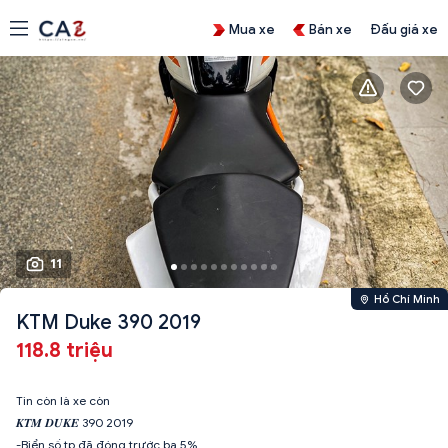
Mua xe
Bán xe
Đấu giá xe
11
Hồ Chí Minh
KTM Duke 390 2019
118.8 triệu
Tin còn là xe còn
𝑲𝑻𝑴 𝑫𝑼𝑲𝑬 390 2019
-Biển số tp đã đóng trước bạ 5%