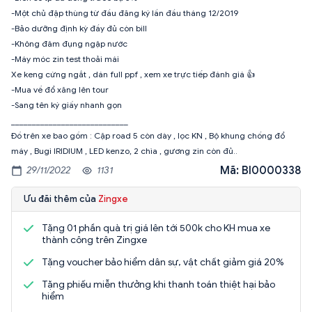
-Một chủ đập thùng từ đầu đăng ký lần đầu tháng 12/2019
-Bảo dưỡng định kỳ đầy đủ còn bill
-Không đâm đụng ngập nước
-Máy móc zin test thoải mái
Xe keng cứng ngắt , dán full ppf , xem xe trực tiếp đánh giá 👍
-Mua về đổ xăng lên tour
-Sang tên ký giấy nhanh gọn
____________________________
Đồ trên xe bao gồm : Cặp road 5 còn dày , lọc KN , Bộ khung chống đổ
máy , Bugi IRIDIUM , LED kenzo, 2 chìa , gương zin còn đủ..
Mã: BI0000338
29/11/2022
1131
Ưu đãi thêm của
Zingxe
Tặng 01 phần quà trị giá lên tới 500k cho KH mua xe
thành công trên Zingxe
Tặng voucher bảo hiểm dân sự, vật chất giảm giá 20%
Tặng phiếu miễn thưởng khi thanh toán thiệt hại bảo
hiểm