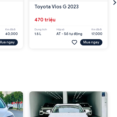
Toyota Vios G 2023
470 triệu
Km đã đi
Dung tích
Hộp số
Km đã đi
40,000
1.5 L
AT - Số tự động
17,000
Mua ngay
Mua ngay