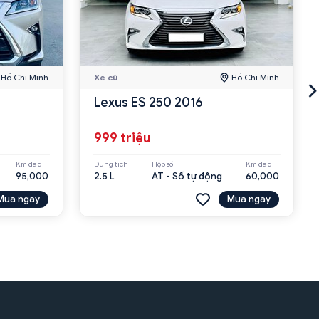
Hồ Chí Minh
Xe cũ
Hồ Chí Minh
Lexus ES 250 2016
999 triệu
Km đã đi
Dung tích
Hộp số
Km đã đi
95,000
2.5 L
AT - Số tự động
60,000
Mua ngay
Mua ngay