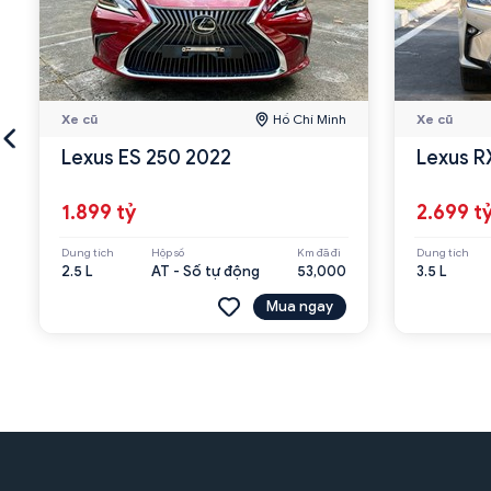
Xe cũ
Hồ Chí Minh
Xe cũ
Lexus ES 250 2022
Lexus R
1.899 tỷ
2.699 t
Dung tích
Hộp số
Km đã đi
Dung tích
2.5 L
AT - Số tự động
53,000
3.5 L
Mua ngay