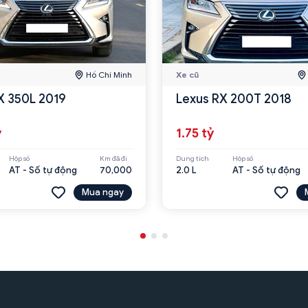
Hồ Chí Minh
Xe cũ
X 350L 2019
Lexus RX 200T 2018
ỷ
1.75 tỷ
Hộp số
Km đã đi
Dung tích
Hộp số
AT - Số tự động
70,000
2.0 L
AT - Số tự động
Mua ngay