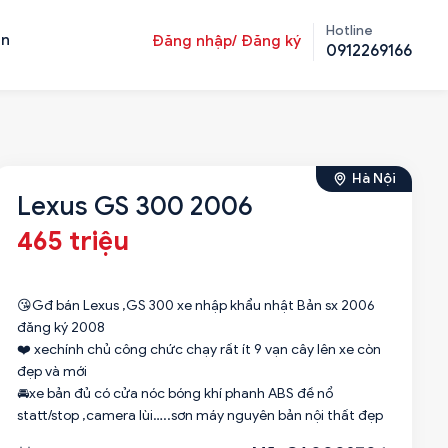
Hotline
ản
Đăng nhập/ Đăng ký
0912269166
Hà Nội
Lexus GS 300 2006
465 triệu
😘Gđ bán Lexus ,GS 300 xe nhập khẩu nhật Bản sx 2006
đăng ký 2008
❤️ xechính chủ công chức chạy rất ít 9 vạn cây lên xe còn
đẹp và mới
🚘xe bản đủ có cửa nóc bóng khí phanh ABS đề nổ
statt/stop ,camera lùi…..sơn máy nguyên bản nội thất đẹp