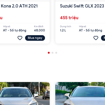
 Kona 2.0 ATH 2021
Suzuki Swift GLX 2023
ệu
455 triệu
Hộp số
Km đã đi
Dung tích
Hộp số
AT - Số tự động
48,000
1.2 L
AT - Số tự động
Mua ngay