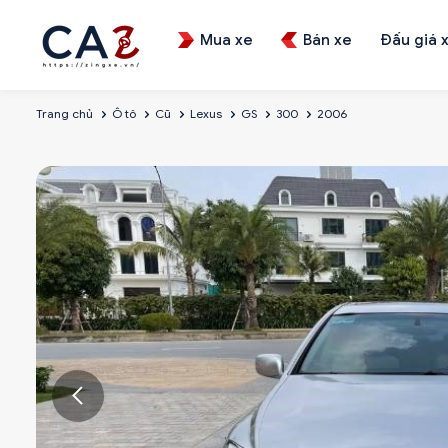
Mua xe
Bán xe
Đấu giá 
Trang chủ
Ô tô
Cũ
Lexus
GS
300
2006