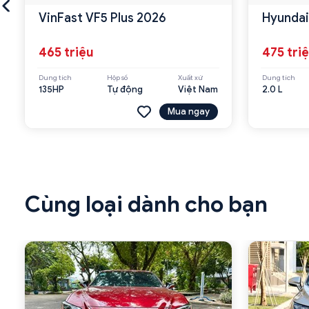
VinFast VF5 Plus 2026
Hyundai
465 triệu
475 tri
Dung tích
Hộp số
Xuất xứ
Dung tích
135HP
Tự động
Việt Nam
2.0 L
Mua ngay
Cùng loại dành cho bạn