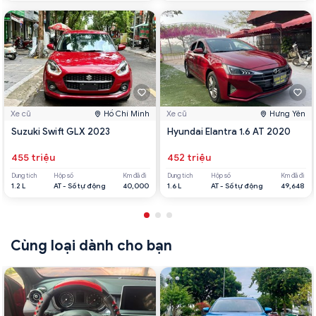
Xe cũ
Hồ Chí Minh
Xe cũ
Hưng Yên
Suzuki Swift GLX 2023
Hyundai Elantra 1.6 AT 2020
455 triệu
452 triệu
Dung tích
Hộp số
Km đã đi
Dung tích
Hộp số
Km đã đi
1.2 L
AT - Số tự động
40,000
1.6 L
AT - Số tự động
49,648
Cùng loại dành cho bạn