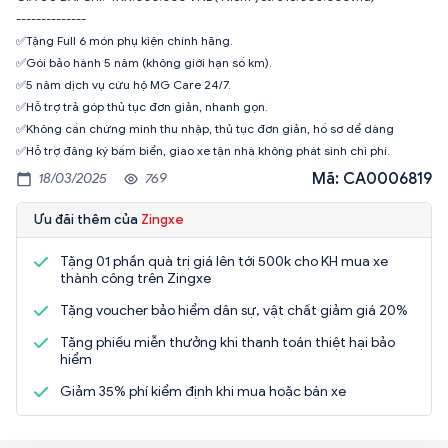
--------------
✅Tặng Full 6 món phụ kiện chính hãng.
✅Gói bảo hành 5 năm (không giới hạn số km).
✅5 năm dịch vụ cứu hộ MG Care 24/7.
✅Hỗ trợ trả góp thủ tục đơn giản, nhanh gọn.
✅Không cần chứng minh thu nhập, thủ tục đơn giản, hồ sơ dể dàng
✅Hỗ trợ đăng ký bấm biển, giao xe tận nhà không phát sinh chi phí.
Mã: CA0006819
18/03/2025
769
Ưu đãi thêm của
Zingxe
Tặng 01 phần quà trị giá lên tới 500k cho KH mua xe
thành công trên Zingxe
Tặng voucher bảo hiểm dân sự, vật chất giảm giá 20%
Tặng phiếu miễn thưởng khi thanh toán thiệt hại bảo
hiểm
Giảm 35% phí kiểm định khi mua hoặc bán xe