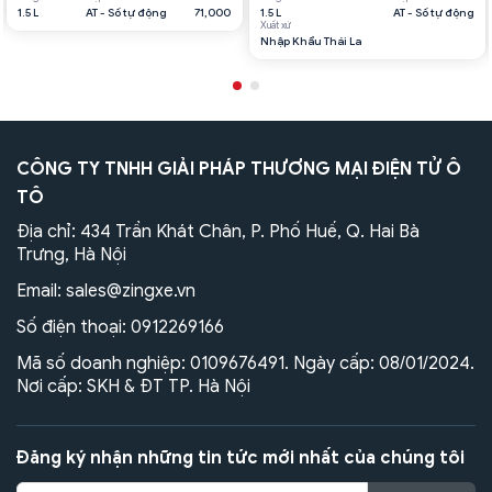
1.5 L
AT - Số tự động
71,000
1.5 L
AT - Số tự động
Xuất xứ
Nhập Khẩu Thái La
CÔNG TY TNHH GIẢI PHÁP THƯƠNG MẠI ĐIỆN TỬ Ô
TÔ
Địa chỉ: 434 Trần Khát Chân, P. Phố Huế, Q. Hai Bà
Trưng, Hà Nội
Email:
sales@zingxe.vn
Số điện thoại:
0912269166
Mã số doanh nghiệp: 0109676491. Ngày cấp: 08/01/2024.
Nơi cấp: SKH & ĐT TP. Hà Nội
Đăng ký nhận những tin tức mới nhất của chúng tôi