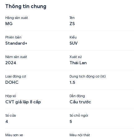
Thông tin chung
Hãng sản xuất
Tên
MG
ZS
Phiên bản
Kiểu
Standard+
SUV
Năm sản xuất
Xuất xứ
2024
Thái Lan
Loại động cơ
Dung tích động cơ (lít)
DOHC
1.5
Hộp số
Dẫn động
CVT giả lập 8 cấp
Cầu trước
Số cửa
Số chỗ ngồi
4
5
Màu sơn xe
Màu nội thất