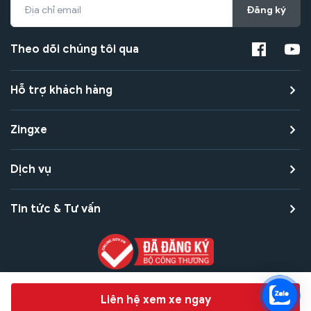
Đăng ký
Theo dõi chúng tôi qua
Hỗ trợ khách hàng
Zingxe
Dịch vụ
Tin tức & Tư vấn
Copyright © 2021 Zingxe. All rights reserved
Chat hỗ trợ
Liên hệ xem xe ngay
Bảo mật thanh toán
Bảo mật quyền riêng tư
Điều khoản sử dụng