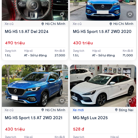
Xe cũ
Hồ Chí Minh
Xe cũ
Hồ Chí Minh
MG HS 1.5 AT Del 2024
MG HS Sport 1.5 AT 2WD 2020
490 triệu
430 triệu
Dung tích
Hộp số
Km đã đi
Dung tích
Hộp số
Km đã đi
1.5 L
AT - Số tự động
27,000
1.5 L
AT - Số tự động
71,000
Xe cũ
Hồ Chí Minh
Xe mới
Đồng Nai
MG HS Sport 1.5 AT 2WD 2021
MG Mg5 Lux 2025
430 triệu
528 đ
Dung tích
Hộp số
Km đã đi
Dung tích
Hộp số