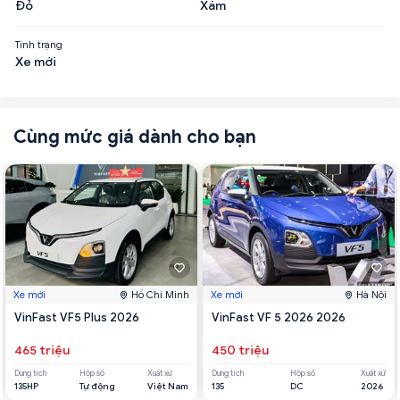
Đỏ
Xám
Tình trạng
Xe mới
Cùng mức giá dành cho bạn
Xe mới
Hồ Chí Minh
Xe mới
Hà Nội
VinFast VF5 Plus 2026
VinFast VF 5 2026 2026
465 triệu
450 triệu
Dung tích
Hộp số
Xuất xứ
Dung tích
Hộp số
Xuất xứ
135HP
Tự động
Việt Nam
135
DC
2026