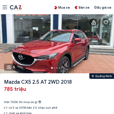
Mua xe
Bán xe
Đấu giá xe
5
Quảng Ninh
Mazda CX5 2.5 AT 2WD 2018
785 triệu
Hơn 700tr thì mua xe gì 😎
👉 cx 5 sx 2018 bản 2.5 chạy cực phê
👉 chất xe khỏi bàn