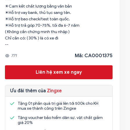
☀Cam kết chất lượng bằng văn bản
☀Hỗ trợ vay bank, thủ tục sang tên.
☀Hỗ trợ bao check/test toàn quốc.
☀Hỗ trợ trả góp 70-75%, tối đa 6-7 năm
( Không cần chứng minh thu nhập )
Chỉ cần có: ( 30% ) là có xe đi
--
Mã: CA0001375
771
Liên hệ xem xe ngay
Ưu đãi thêm của
Zingxe
Tặng 01 phần quà trị giá lên tới 500k cho KH
mua xe thành công trên Zingxe
Tặng voucher bảo hiểm dân sự, vật chất giảm
giá 20%