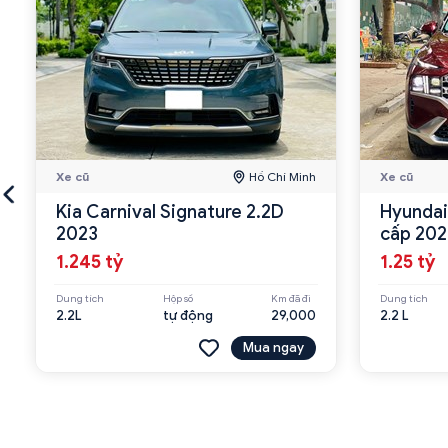
Xe cũ
Hồ Chí Minh
Xe cũ
Kia Carnival Signature 2.2D
Hyundai
2023
cấp 202
1.245 tỷ
1.25 tỷ
Dung tích
Hộp số
Km đã đi
Dung tích
2.2L
tự động
29,000
2.2 L
Mua ngay