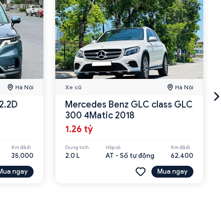
Hà Nội
Xe cũ
Hà Nội
 2.2D
Mercedes Benz GLC class GLC
300 4Matic 2018
1.26 tỷ
Km đã đi
Dung tích
Hộp số
Km đã đi
35,000
2.0 L
AT - Số tự động
62,400
Mua ngay
Mua ngay