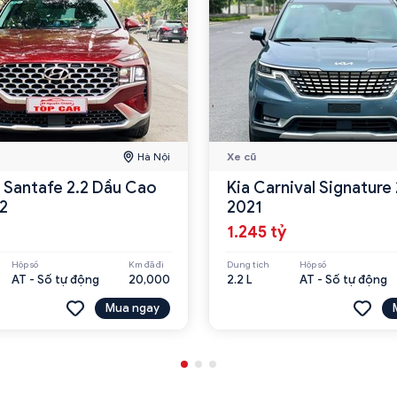
Hà Nội
Xe cũ
 Santafe 2.2 Dầu Cao
Kia Carnival Signature
2
2021
1.245 tỷ
Hộp số
Km đã đi
Dung tích
Hộp số
AT - Số tự động
20,000
2.2 L
AT - Số tự động
Mua ngay