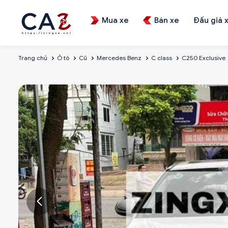
Mua xe
Bán xe
Đấu giá 
Trang chủ
Ô tô
Cũ
Mercedes Benz
C class
C250 Exclusive