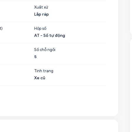
Xuất xứ
Lắp ráp
t)
Hộp số
AT - Số tự động
Số chỗ ngồi
5
Tình trạng
Xe cũ