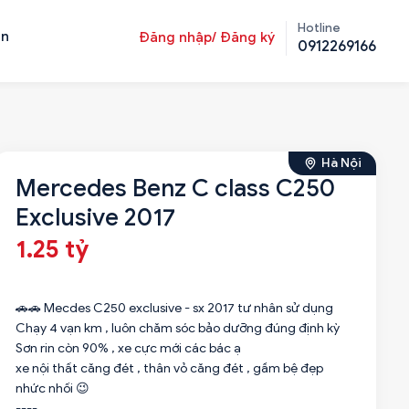
Hotline
ản
Đăng nhập/ Đăng ký
0912269166
Hà Nội
Mercedes Benz C class C250
Exclusive 2017
1.25 tỷ
🚗🚗 Mecdes C250 exclusive - sx 2017 tư nhân sử dụng
Chạy 4 vạn km , luôn chăm sóc bảo dưỡng đúng định kỳ
Sơn rin còn 90% , xe cực mới các bác ạ
xe nội thất căng đét , thân vỏ căng đét , gầm bệ đẹp
nhức nhối 😉
----