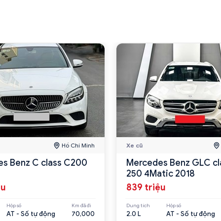
Hồ Chí Minh
Xe cũ
s Benz C class C200
Mercedes Benz GLC cl
250 4Matic 2018
ệu
839 triệu
Hộp số
Km đã đi
Dung tích
Hộp số
AT - Số tự động
70,000
2.0 L
AT - Số tự động