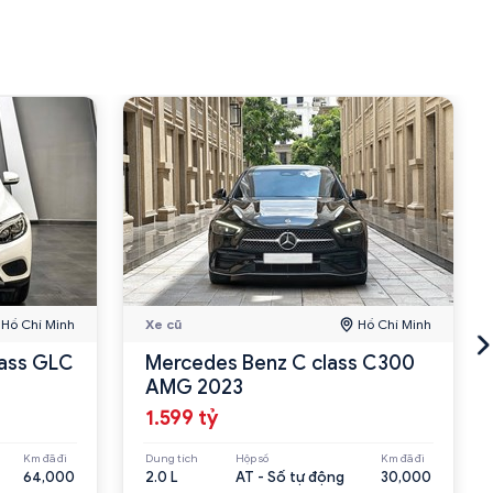
Hồ Chí Minh
Xe cũ
Hồ Chí Minh
ass GLC
Mercedes Benz C class C300
AMG 2023
1.599 tỷ
Km đã đi
Dung tích
Hộp số
Km đã đi
64,000
2.0 L
AT - Số tự động
30,000