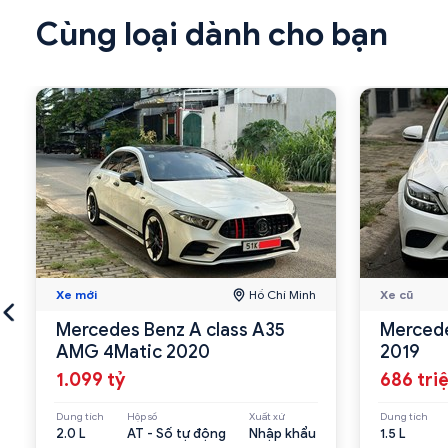
Cùng loại dành cho bạn
Xe mới
Hồ Chí Minh
Xe cũ
Mercedes Benz A class A35
Mercede
AMG 4Matic 2020
2019
1.099 tỷ
686 tri
Dung tích
Hộp số
Xuất xứ
Dung tích
2.0 L
AT - Số tự động
Nhập khẩu
1.5 L