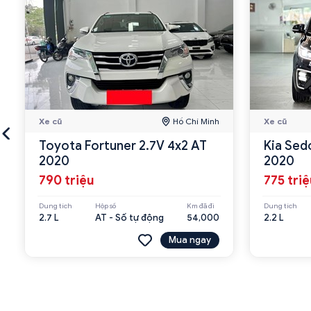
Xe cũ
Hồ Chí Minh
Xe cũ
Toyota Fortuner 2.7V 4x2 AT
Kia Sed
2020
2020
790 triệu
775 tri
Dung tích
Hộp số
Km đã đi
Dung tích
2.7 L
AT - Số tự động
54,000
2.2 L
Mua ngay