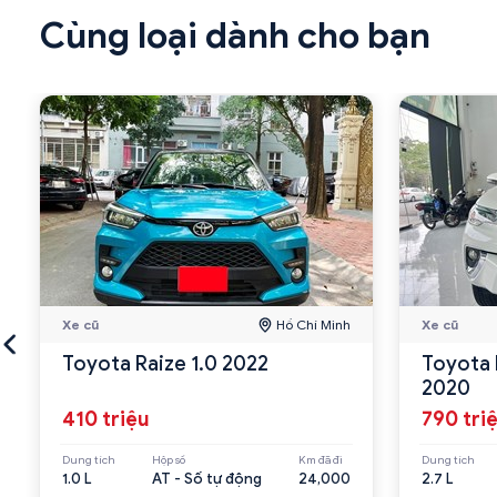
Cùng loại dành cho bạn
Xe cũ
Hồ Chí Minh
Xe cũ
Toyota Raize 1.0 2022
Toyota 
2020
410 triệu
790 tri
Dung tích
Hộp số
Km đã đi
Dung tích
1.0 L
AT - Số tự động
24,000
2.7 L