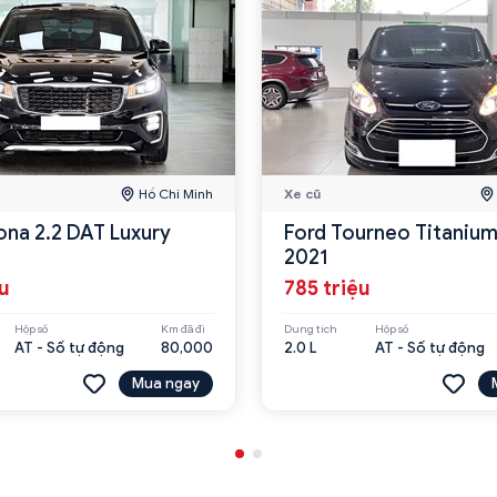
Hồ Chí Minh
Xe cũ
ona 2.2 DAT Luxury
Ford Tourneo Titanium
2021
ệu
785 triệu
Hộp số
Km đã đi
Dung tích
Hộp số
AT - Số tự động
80,000
2.0 L
AT - Số tự động
Mua ngay