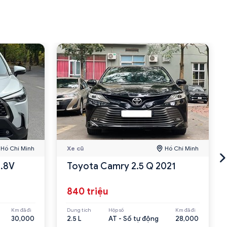
Hồ Chí Minh
Xe cũ
Hồ Chí Minh
1.8V
Toyota Camry 2.5 Q 2021
840 triệu
Km đã đi
Dung tích
Hộp số
Km đã đi
30,000
2.5 L
AT - Số tự động
28,000