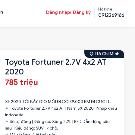
Hotline
ản
Đăng nhập/ Đăng ký
0912269166
Hồ Chí Minh
Toyota Fortuner 2.7V 4x2 AT
2020
785 triệu
XE 2020 TỚI BÂY GIỜ MỚI ĐI CÓ 39,000 KM ĐI CỰC ÍT.
✧ Toyota Fortuner 2.7V 4x2 AT | Năm SX 2020 | Nhập khẩu
indonesia.
✧ Số tự động | Động cơ: Xăng 2.7L | RFD Dẫn động cầu
sau | Kiểu dáng: SUV | 7 chỗ.
✧ Màu trắng | Nội thất nâu.