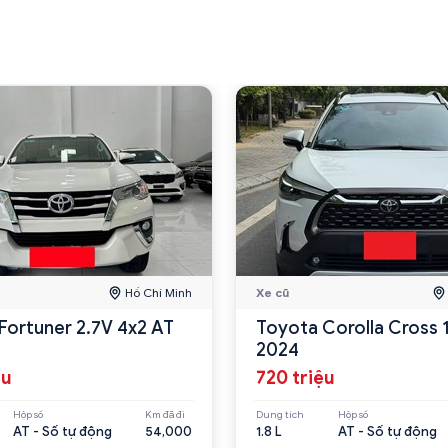
Hồ Chí Minh
Xe cũ
Fortuner 2.7V 4x2 AT
Toyota Corolla Cross 
2024
ệu
720 triệu
Hộp số
Km đã đi
Dung tích
Hộp số
AT - Số tự động
54,000
1.8 L
AT - Số tự động