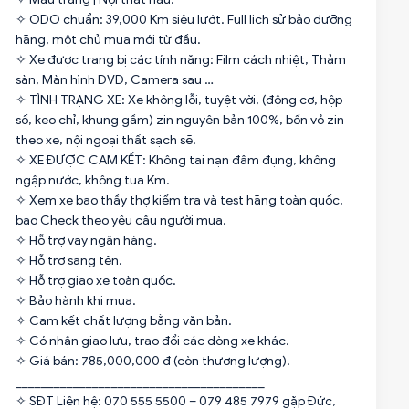
✧ ODO chuẩn: 39,000 Km siêu lướt. Full lịch sử bảo dưỡng
hãng, một chủ mua mới từ đầu.
✧ Xe được trang bị các tính năng: Film cách nhiệt, Thảm
sàn, Màn hình DVD, Camera sau …
✧ TÌNH TRẠNG XE: Xe không lỗi, tuyệt vời, (động cơ, hộp
số, keo chỉ, khung gầm) zin nguyên bản 100%, bốn vỏ zin
theo xe, nội ngoại thất sạch sẽ.
✧ XE ĐƯỢC CAM KẾT: Không tai nạn đâm đụng, không
ngập nước, không tua Km.
✧ Xem xe bao thầy thợ kiểm tra và test hãng toàn quốc,
bao Check theo yêu cầu người mua.
✧ Hỗ trợ vay ngân hàng.
✧ Hỗ trợ sang tên.
✧ Hỗ trợ giao xe toàn quốc.
✧ Bảo hành khi mua.
✧ Cam kết chất lượng bằng văn bản.
✧ Có nhận giao lưu, trao đổi các dòng xe khác.
✧ Giá bán: 785,000,000 đ (còn thương lượng).
_______________________________________
✧ SĐT Liên hệ: 070 555 5500 – 079 485 7979 gặp Đức,