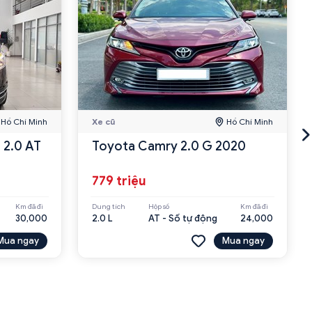
Hồ Chí Minh
Xe cũ
Hồ Chí Minh
 2.0 AT
Toyota Camry 2.0 G 2020
779 triệu
Km đã đi
Dung tích
Hộp số
Km đã đi
30,000
2.0 L
AT - Số tự động
24,000
Mua ngay
Mua ngay