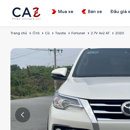
Mua xe
Bán xe
Đấu giá 
Trang chủ
Ô tô
Cũ
Toyota
Fortuner
2.7V 4x2 AT
2020